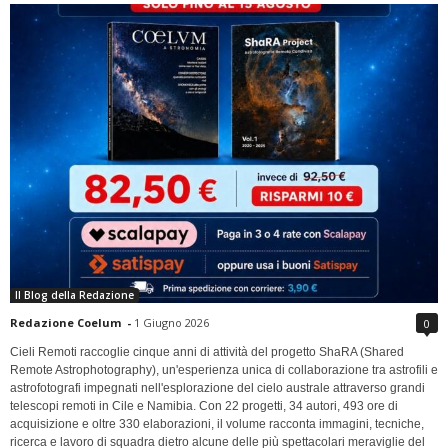
Il Blog della Redazione
Redazione Coelum
-
1 Giugno 2026
0
Cieli Remoti raccoglie cinque anni di attività del progetto ShaRA (Shared
Remote Astrophotography), un'esperienza unica di collaborazione tra astrofili e
astrofotografi impegnati nell'esplorazione del cielo australe attraverso grandi
telescopi remoti in Cile e Namibia. Con 22 progetti, 34 autori, 493 ore di
acquisizione e oltre 330 elaborazioni, il volume racconta immagini, tecniche,
ricerca e lavoro di squadra dietro alcune delle più spettacolari meraviglie del