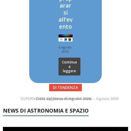
arar
si
all’ev
ento
6 Agosto
2026
Continua
a
leggere
DI TENDENZA
SUPERNOVAE aggiornamenti del mese – Agosto 2026
Le Comete del mese di Agosto: LA 10P/TEMPEL AL PERIELIO
NEWS DI ASTRONOMIA E SPAZIO