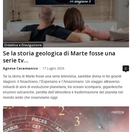
Didattica e Divulgazione
Se la storia geologica di Marte fosse una
serie tv…
Agnese Caramanico
-
17 Luglio 2026
0
Se la storia di Marte fosse una serie televisiva, sarebbe divisa in tre grandi
stagioni: il Noachiano, l’Esperiano e l’Amazoniano. Un viaggio attraverso
miliardi di anni di evoluzione planetaria, tra oceani scomparsi, gigantesche
eruzioni vulcaniche, perdita dell’atmosfera e trasformazione del pianeta nel
mondo arido che osserviamo oggi.