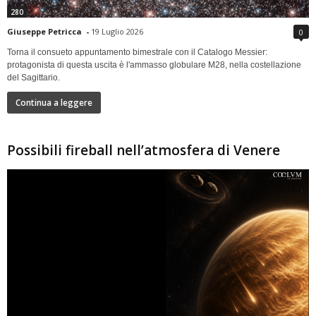
280
Giuseppe Petricca
-
19 Luglio 2026
0
Torna il consueto appuntamento bimestrale con il Catalogo Messier:
protagonista di questa uscita è l'ammasso globulare M28, nella costellazione
del Sagittario.
Continua a leggere
Possibili fireball nell’atmosfera di Venere