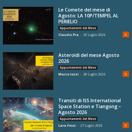
Le Comete del mese di
Agosto: LA 10P/TEMPEL AL
PERIELIO
Appuntamenti del Mese
Claudio Pra
-
29 Luglio 2026
0
Asteroidi del mese Agosto
2026
Appuntamenti del Mese
Marco Iozzi
-
28 Luglio 2026
0
Transiti di ISS International
Space Station e Tiangong –
Agosto 2026
Appuntamenti del Mese
Lara Fossi
-
27 Luglio 2026
0