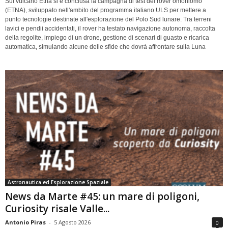
Sul vulcano Etna si è conclusa la campagna di test del rover omoniomo
(ETNA), sviluppato nell'ambito del programma italiano ULS per mettere a
punto tecnologie destinate all'esplorazione del Polo Sud lunare. Tra terreni
lavici e pendii accidentati, il rover ha testato navigazione autonoma, raccolta
della regolite, impiego di un drone, gestione di scenari di guasto e ricarica
automatica, simulando alcune delle sfide che dovrà affrontare sulla Luna
Astronautica ed Esplorazione Spaziale
News da Marte #45: un mare di poligoni,
Curiosity risale Valle...
Antonio Piras
-
5 Agosto 2026
0