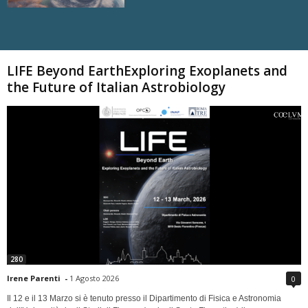
Carica altri
LIFE Beyond EarthExploring Exoplanets and
the Future of Italian Astrobiology
280
Irene Parenti
-
1 Agosto 2026
0
Il 12 e il 13 Marzo si è tenuto presso il Dipartimento di Fisica e Astronomia