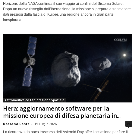
Horizons della NASA continua il suo viaggio ai confini del Sistema Solare.
Dopo un nuovo risveglio dall’ibernazione, la missione si prepara a trasmettere
dati preziosi dalla fascia di Kuiper, una regione ancora in gran parte
inesplorata
Astronautica ed Esplorazione Spaziale
Hera: aggiornamento software per la
missione europea di difesa planetaria in...
Rossana Conte
-
15 Luglio 2026
0
La ricorrenza da poco trascorsa dell’Asteroid Day offre l’occasione per fare il