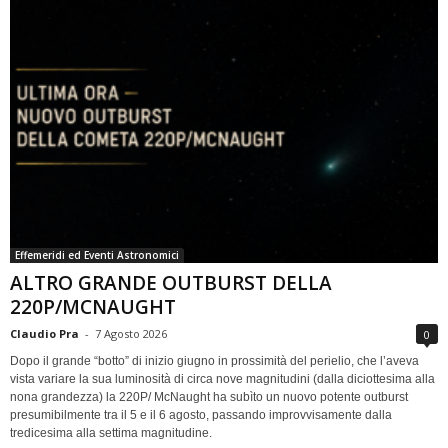
Effemeridi ed Eventi Astronomici
ALTRO GRANDE OUTBURST DELLA
220P/MCNAUGHT
Claudio Pra
-
7 Agosto 2026
0
Dopo il grande “botto” di inizio giugno in prossimità del perielio, che l’aveva
vista variare la sua luminosità di circa nove magnitudini (dalla diciottesima alla
nona grandezza) la 220P/ McNaught ha subìto un nuovo potente outburst
presumibilmente tra il 5 e il 6 agosto, passando improvvisamente dalla
tredicesima alla settima magnitudine.