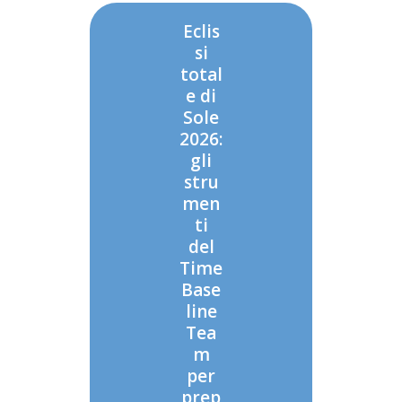
Eclis
si
total
e di
Sole
2026:
gli
stru
men
ti
del
Time
Base
line
Tea
m
per
prep