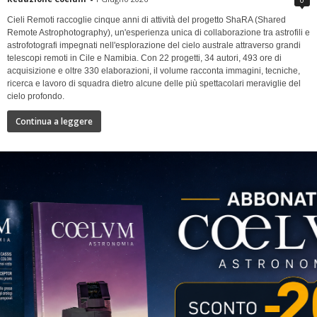
Cieli Remoti raccoglie cinque anni di attività del progetto ShaRA (Shared
Remote Astrophotography), un'esperienza unica di collaborazione tra astrofili e
astrofotografi impegnati nell'esplorazione del cielo australe attraverso grandi
telescopi remoti in Cile e Namibia. Con 22 progetti, 34 autori, 493 ore di
acquisizione e oltre 330 elaborazioni, il volume racconta immagini, tecniche,
ricerca e lavoro di squadra dietro alcune delle più spettacolari meraviglie del
cielo profondo.
Continua a leggere