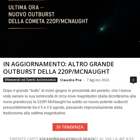
IN AGGIORNAMENTO: ALTRO GRANDE
OUTBURST DELLA 220P/MCNAUGHT
Claudio Pra
-
7 Agosto 2026
0
Effemeridi ed Eventi Astronomici
Dopo il grande “botto” di inizio giugno in prossimità del perielio, che l’aveva
vista variare la sua luminosità di circa nove magnitudini (dalla diciottesima alla
nona grandezza) la 220P/ McNaught ha subìto un nuovo potente outburst
presumibilmente tra il 5 e il 6 agosto, passando improvvisamente dalla
tredicesima alla settima magnitudine.
DI TENDENZA
Cielo del Mese di Agosto 2026
FIRENZE CAPITALE MONDIALE DELLO SPAZIO: AL VIA LA 46ª ASSEMBLEA SCIENTIFICA DEL COSPAR