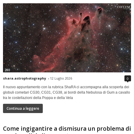
280
shara.astrophotography
-
12 Luglio 2026
0
Il nuovo appuntamento con la rubrica ShaRA ci accompagna alla scoperta dei
globuli cometari CG30, CG31, CG38, ai bordi della Nebulosa di Gum a cavallo
tra le costellazioni della Poppa e della Vela
Continua a leggere
Come ingigantire a dismisura un problema di