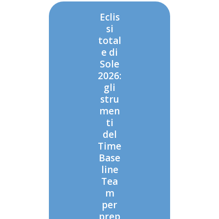
Eclis
si
total
e di
Sole
2026:
gli
stru
men
ti
del
Time
Base
line
Tea
m
per
prep