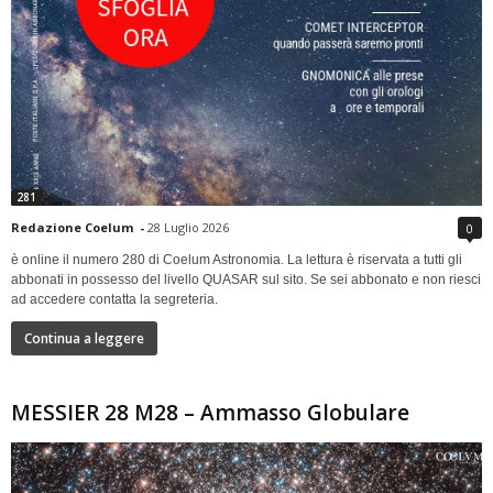
281
Redazione Coelum
-
28 Luglio 2026
0
è online il numero 280 di Coelum Astronomia. La lettura è riservata a tutti gli
abbonati in possesso del livello QUASAR sul sito. Se sei abbonato e non riesci
ad accedere contatta la segreteria.
Continua a leggere
MESSIER 28 M28 – Ammasso Globulare