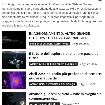
Un viaggio immaginario tra le mete più affascinanti del Sistema Solare,
pensato come una vera e propria guida alle vacanze extraterrestri: dalla Luna
romantica agli asteroidi solitari, dai super-vulcani di Marte alle lune di Giove,
fino alla “Morte Nera” Mimas. Cinque itinerari impossibili, per sognare di
viaggiare oltre la Terra e riscoprire, proprio guardandola da lontano, quanto sia
preziosa la nostra unica casa
IN AGGIORNAMENTO: ALTRO GRANDE
OUTBURST DELLA 220P/MCNAUGHT
Effemeridi ed Eventi Astronomici
7 Agosto 2026
Il futuro dell’esplorazione lunare passa per
l’Etna
Astronautica ed Esplorazione Spaziale
7 Agosto 2026
Abell 2255 nel radio più profondo di sempre:
nuova mappa del...
Astronomia, Astrofisica e Cosmologia
6 Agosto 2026
Alzando gli occhi al cielo – Vale la sveglia?Le
congiunzioni di...
Appuntamenti del Mese
5 Agosto 2026