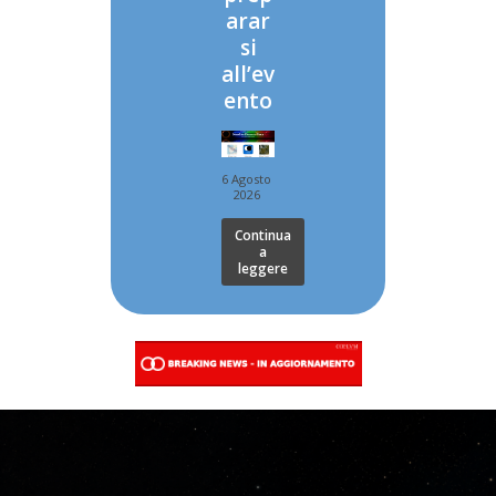
arar
si
all’ev
ento
6 Agosto
2026
Continua
a
leggere