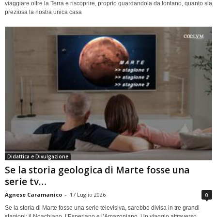
viaggiare oltre la Terra e riscoprire, proprio guardandola da lontano, quanto sia
preziosa la nostra unica casa
Didattica e Divulgazione
Se la storia geologica di Marte fosse una
serie tv…
Agnese Caramanico
-
17 Luglio 2026
0
Se la storia di Marte fosse una serie televisiva, sarebbe divisa in tre grandi
stagioni: il Noachiano, l’Esperiano e l’Amazoniano. Un viaggio attraverso