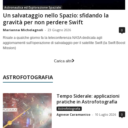
Astronautica ed Esplorazione Spaziale
Un salvataggio nello Spazio: sfidando la
gravità per non perdere Swift
Marianna Michelagnoli
-
23 Giugno 2026
0
Risale a qualche giorno fa la teleconferenza NASA dedicata agli
aggiornamenti sull'operazione di salvataggio per il satellite Swift (la Swift Boost
Mission)
Carica altri
ASTROFOTOGRAFIA
Tempo Siderale: applicazioni
pratiche in Astrofotografia
Astrofotografia
Agnese Caramanico
-
10 Luglio 2026
0