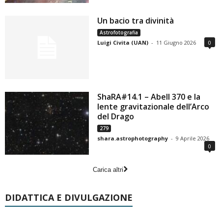
Un bacio tra divinità
Astrofotografia
Luigi Civita (UAN)
-
11 Giugno 2026
0
ShaRA#14.1 – Abell 370 e la
lente gravitazionale dell’Arco
del Drago
279
shara.astrophotography
-
9 Aprile 2026
0
Carica altri
DIDATTICA E DIVULGAZIONE