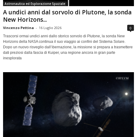
Astronautica ed Esplorazione Spaziale
A undici anni dal sorvolo di Plutone, la sonda
New Horizons...
Vincenzo Pettina
-
16 Luglio 2026
0
Trascorsi ormai undici anni dallo storico sorvolo di Plutone, la sonda New
Horizons della NASA continua il suo viaggio ai confini del Sistema Solare.
Dopo un nuovo risveglio dall’ibernazione, la missione si prepara a trasmettere
dati preziosi dalla fascia di Kuiper, una regione ancora in gran parte
inesplorata