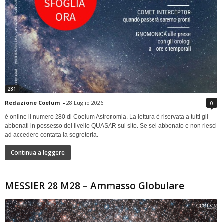
281
Redazione Coelum
-
28 Luglio 2026
0
è online il numero 280 di Coelum Astronomia. La lettura è riservata a tutti gli
abbonati in possesso del livello QUASAR sul sito. Se sei abbonato e non riesci
ad accedere contatta la segreteria.
Continua a leggere
MESSIER 28 M28 – Ammasso Globulare