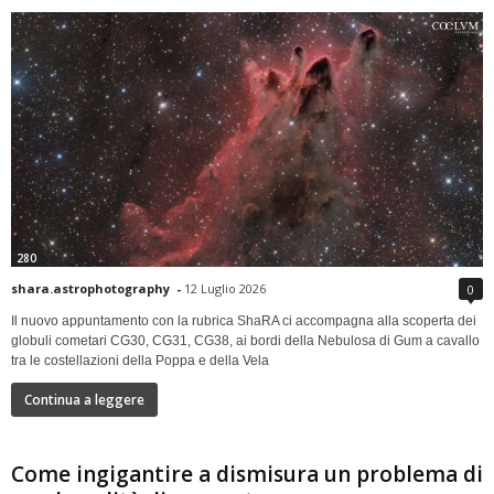
280
shara.astrophotography
-
12 Luglio 2026
0
Il nuovo appuntamento con la rubrica ShaRA ci accompagna alla scoperta dei
globuli cometari CG30, CG31, CG38, ai bordi della Nebulosa di Gum a cavallo
tra le costellazioni della Poppa e della Vela
Continua a leggere
Come ingigantire a dismisura un problema di