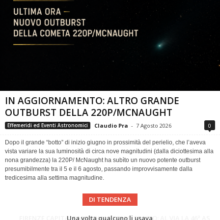
IN AGGIORNAMENTO: ALTRO GRANDE
OUTBURST DELLA 220P/MCNAUGHT
Claudio Pra
-
7 Agosto 2026
0
Effemeridi ed Eventi Astronomici
Dopo il grande “botto” di inizio giugno in prossimità del perielio, che l’aveva
vista variare la sua luminosità di circa nove magnitudini (dalla diciottesima alla
nona grandezza) la 220P/ McNaught ha subìto un nuovo potente outburst
presumibilmente tra il 5 e il 6 agosto, passando improvvisamente dalla
tredicesima alla settima magnitudine.
DI TENDENZA
Cielo del Mese di Agosto 2026
FIRENZE CAPITALE MONDIALE DELLO SPAZIO: AL VIA LA 46ª ASSEMBLEA SCIENTIFICA DEL COSPAR