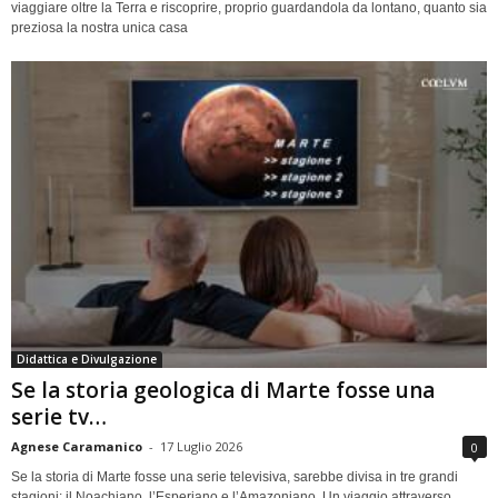
viaggiare oltre la Terra e riscoprire, proprio guardandola da lontano, quanto sia
preziosa la nostra unica casa
Didattica e Divulgazione
Se la storia geologica di Marte fosse una
serie tv…
Agnese Caramanico
-
17 Luglio 2026
0
Se la storia di Marte fosse una serie televisiva, sarebbe divisa in tre grandi
stagioni: il Noachiano, l’Esperiano e l’Amazoniano. Un viaggio attraverso