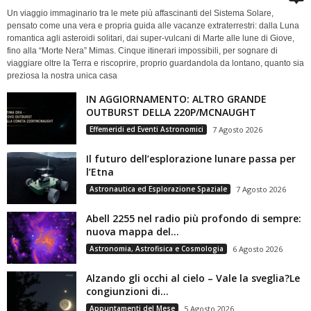
Un viaggio immaginario tra le mete più affascinanti del Sistema Solare,
pensato come una vera e propria guida alle vacanze extraterrestri: dalla Luna
romantica agli asteroidi solitari, dai super-vulcani di Marte alle lune di Giove,
fino alla “Morte Nera” Mimas. Cinque itinerari impossibili, per sognare di
viaggiare oltre la Terra e riscoprire, proprio guardandola da lontano, quanto sia
preziosa la nostra unica casa
IN AGGIORNAMENTO: ALTRO GRANDE
OUTBURST DELLA 220P/MCNAUGHT
Effemeridi ed Eventi Astronomici
7 Agosto 2026
Il futuro dell’esplorazione lunare passa per
l’Etna
Astronautica ed Esplorazione Spaziale
7 Agosto 2026
Abell 2255 nel radio più profondo di sempre:
nuova mappa del...
Astronomia, Astrofisica e Cosmologia
6 Agosto 2026
Alzando gli occhi al cielo – Vale la sveglia?Le
congiunzioni di...
Appuntamenti del Mese
5 Agosto 2026