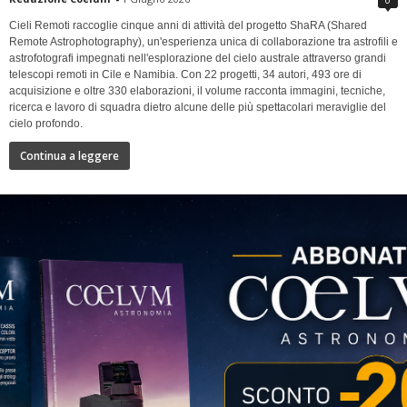
Cieli Remoti raccoglie cinque anni di attività del progetto ShaRA (Shared
Remote Astrophotography), un'esperienza unica di collaborazione tra astrofili e
astrofotografi impegnati nell'esplorazione del cielo australe attraverso grandi
telescopi remoti in Cile e Namibia. Con 22 progetti, 34 autori, 493 ore di
acquisizione e oltre 330 elaborazioni, il volume racconta immagini, tecniche,
ricerca e lavoro di squadra dietro alcune delle più spettacolari meraviglie del
cielo profondo.
Continua a leggere