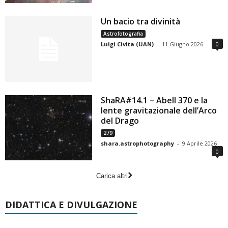
Un bacio tra divinità
Astrofotografia
Luigi Civita (UAN)
-
11 Giugno 2026
0
ShaRA#14.1 – Abell 370 e la
lente gravitazionale dell’Arco
del Drago
279
shara.astrophotography
-
9 Aprile 2026
0
Carica altri
DIDATTICA E DIVULGAZIONE