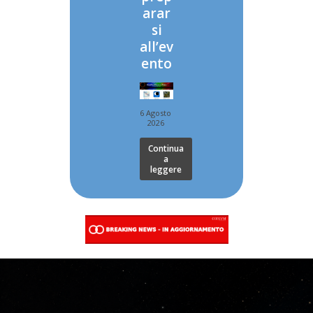
arar
si
all’ev
ento
6 Agosto
2026
Continua
a
leggere