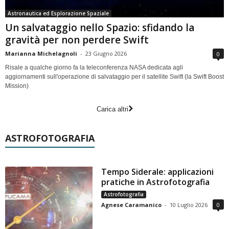
Astronautica ed Esplorazione Spaziale
Un salvataggio nello Spazio: sfidando la
gravità per non perdere Swift
Marianna Michelagnoli
-
23 Giugno 2026
0
Risale a qualche giorno fa la teleconferenza NASA dedicata agli
aggiornamenti sull'operazione di salvataggio per il satellite Swift (la Swift Boost
Mission)
Carica altri
ASTROFOTOGRAFIA
Tempo Siderale: applicazioni
pratiche in Astrofotografia
Astrofotografia
Agnese Caramanico
-
10 Luglio 2026
0