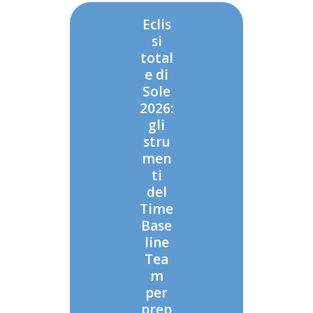
Eclis
si
total
e di
Sole
2026:
gli
stru
men
ti
del
Time
Base
line
Tea
m
per
prep