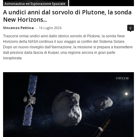
Astronautica ed Esplorazione Spaziale
A undici anni dal sorvolo di Plutone, la sonda
New Horizons...
Vincenzo Pettina
-
16 Luglio 2026
0
Trascorsi ormai undici anni dallo storico sorvolo di Plutone, la sonda New
Horizons della NASA continua il suo viaggio ai confini del Sistema Solare.
Dopo un nuovo risveglio dall’ibernazione, la missione si prepara a trasmettere
dati preziosi dalla fascia di Kuiper, una regione ancora in gran parte
inesplorata