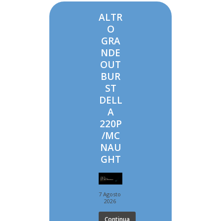
ALTR
O
GRA
NDE
OUT
BUR
ST
DELL
A
220P
/MC
NAU
GHT
7 Agosto
2026
Continua