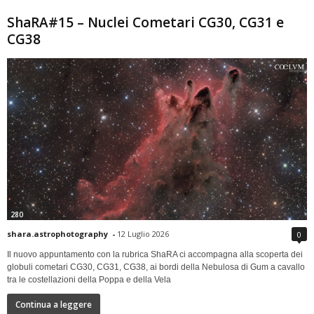
ShaRA#15 – Nuclei Cometari CG30, CG31 e
CG38
280
shara.astrophotography
-
12 Luglio 2026
0
Il nuovo appuntamento con la rubrica ShaRA ci accompagna alla scoperta dei
globuli cometari CG30, CG31, CG38, ai bordi della Nebulosa di Gum a cavallo
tra le costellazioni della Poppa e della Vela
Continua a leggere