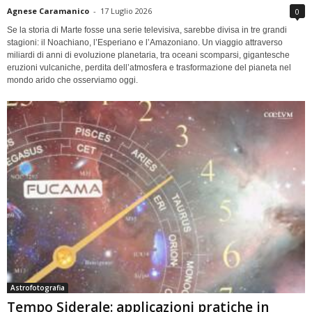
Agnese Caramanico
-
17 Luglio 2026
0
Se la storia di Marte fosse una serie televisiva, sarebbe divisa in tre grandi
stagioni: il Noachiano, l’Esperiano e l’Amazoniano. Un viaggio attraverso
miliardi di anni di evoluzione planetaria, tra oceani scomparsi, gigantesche
eruzioni vulcaniche, perdita dell’atmosfera e trasformazione del pianeta nel
mondo arido che osserviamo oggi.
Astrofotografia
Tempo Siderale: applicazioni pratiche in