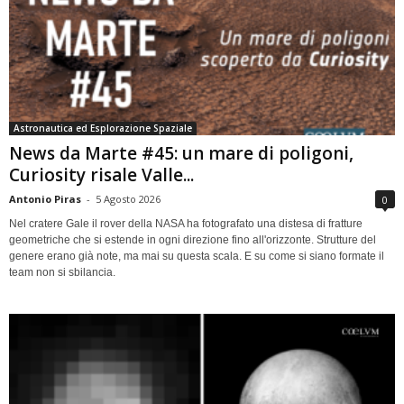
Astronautica ed Esplorazione Spaziale
News da Marte #45: un mare di poligoni,
Curiosity risale Valle...
Antonio Piras
-
5 Agosto 2026
0
Nel cratere Gale il rover della NASA ha fotografato una distesa di fratture
geometriche che si estende in ogni direzione fino all'orizzonte. Strutture del
genere erano già note, ma mai su questa scala. E su come si siano formate il
team non si sbilancia.