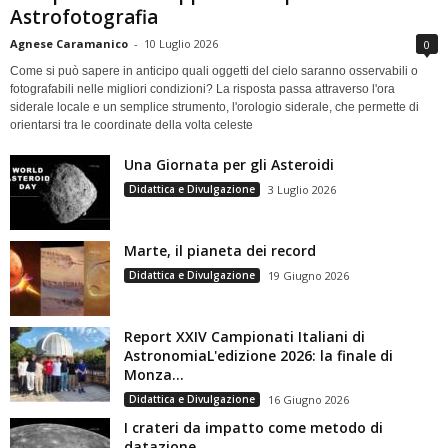
Astrofotografia
Agnese Caramanico
-
10 Luglio 2026
0
Come si può sapere in anticipo quali oggetti del cielo saranno osservabili o
fotografabili nelle migliori condizioni? La risposta passa attraverso l'ora
siderale locale e un semplice strumento, l'orologio siderale, che permette di
orientarsi tra le coordinate della volta celeste
Una Giornata per gli Asteroidi
Didattica e Divulgazione
3 Luglio 2026
Marte, il pianeta dei record
Didattica e Divulgazione
19 Giugno 2026
Report XXIV Campionati Italiani di
AstronomiaL'edizione 2026: la finale di
Monza...
Didattica e Divulgazione
16 Giugno 2026
I crateri da impatto come metodo di
datazione