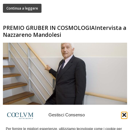
Continua a leggere
PREMIO GRUBER IN COSMOLOGIAIntervista a
Nazzareno Mandolesi
280
Gestisci Consenso
Frida Paolella
-
16 Giugno 2026
0
Intervista al professor Nazzareno Mandolesi, tra i protagonisti della cosmologia
Per fornire le migliori esperienze, utilizziamo tecnologie come i cookie per
spaziale europea e della missione Planck. Il dialogo ripercorre i principali