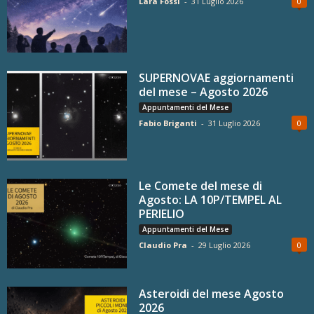
Lara Fossi
-
31 Luglio 2026
0
SUPERNOVAE aggiornamenti
del mese – Agosto 2026
Appuntamenti del Mese
Fabio Briganti
-
31 Luglio 2026
0
Le Comete del mese di
Agosto: LA 10P/TEMPEL AL
PERIELIO
Appuntamenti del Mese
Claudio Pra
-
29 Luglio 2026
0
Asteroidi del mese Agosto
2026