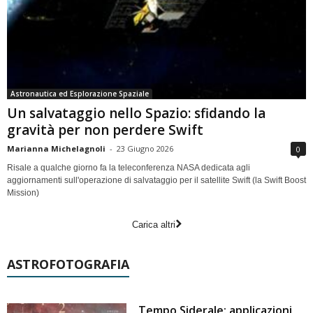
Astronautica ed Esplorazione Spaziale
Un salvataggio nello Spazio: sfidando la
gravità per non perdere Swift
Marianna Michelagnoli
-
23 Giugno 2026
0
Risale a qualche giorno fa la teleconferenza NASA dedicata agli
aggiornamenti sull'operazione di salvataggio per il satellite Swift (la Swift Boost
Mission)
Carica altri
ASTROFOTOGRAFIA
Tempo Siderale: applicazioni