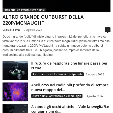
Effemeridi ed Eventi Astronomici
ALTRO GRANDE OUTBURST DELLA
220P/MCNAUGHT
Claudio Pra
-
7 Agosto 2026
0
Dopo il grande “botto” di inizio giugno in prossimità del perielio, che l’aveva
vista variare la sua luminosità di circa nove magnitudini (dalla diciottesima alla
nona grandezza) la 220P/ McNaught ha subìto un nuovo potente outburst
presumibilmente tra il 5 e il 6 agosto, passando improvvisamente dalla
tredicesima alla settima magnitudine.
Il futuro dell’esplorazione lunare passa per
l’Etna
Astronautica ed Esplorazione Spaziale
7 Agosto 2026
Abell 2255 nel radio più profondo di sempre:
nuova mappa del...
Astronomia, Astrofisica e Cosmologia
6 Agosto 2026
Alzando gli occhi al cielo – Vale la sveglia?Le
congiunzioni di...