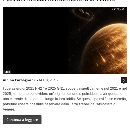
280
Albino Carbognani
-
14 Luglio 2026
0
I due asteroidi 2021 PH27 e 2025 GN1, scoperti rispettivamente nel 2021 e nel
2025, sembrano condividere un'origine comune e potrebbero aver generato
una corrente di meteoroidi lungo la loro orbita. Se questa ipotesi fosse corretta,
potrebbe essere possibile osservare dalla Terra fireball nell'atmosfera di
Venere.
Continua a leggere