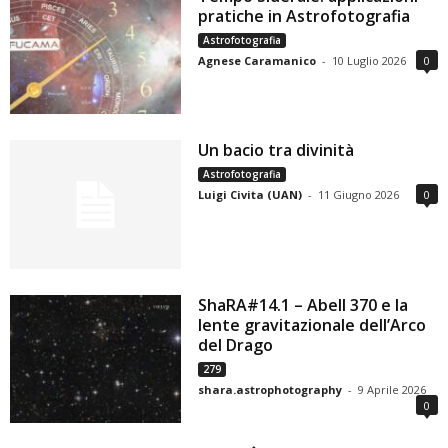
pratiche in Astrofotografia
Astrofotografia
Agnese Caramanico
-
10 Luglio 2026
0
Un bacio tra divinità
Astrofotografia
Luigi Civita (UAN)
-
11 Giugno 2026
0
ShaRA#14.1 – Abell 370 e la
lente gravitazionale dell’Arco
del Drago
279
shara.astrophotography
-
9 Aprile 2026
0