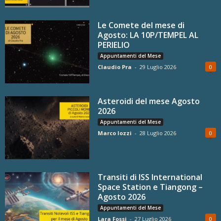
Le Comete del mese di
Agosto: LA 10P/TEMPEL AL
PERIELIO
Appuntamenti del Mese
Claudio Pra
-
29 Luglio 2026
0
Asteroidi del mese Agosto
2026
Appuntamenti del Mese
Marco Iozzi
-
28 Luglio 2026
0
Transiti di ISS International
Space Station e Tiangong –
Agosto 2026
Appuntamenti del Mese
Lara Fossi
-
27 Luglio 2026
0