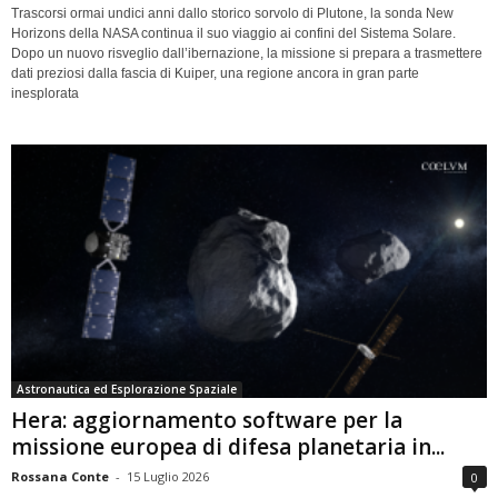
Trascorsi ormai undici anni dallo storico sorvolo di Plutone, la sonda New
Horizons della NASA continua il suo viaggio ai confini del Sistema Solare.
Dopo un nuovo risveglio dall’ibernazione, la missione si prepara a trasmettere
dati preziosi dalla fascia di Kuiper, una regione ancora in gran parte
inesplorata
Astronautica ed Esplorazione Spaziale
Hera: aggiornamento software per la
missione europea di difesa planetaria in...
Rossana Conte
-
15 Luglio 2026
0