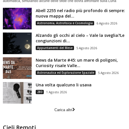
automatica, simulando alcune delle sfide che dovrà affrontare sulla Luna
Abell 2255 nel radio più profondo di sempre:
nuova mappa del...
Astronomia, Astrofisica e Cosmologia
6 Agosto 2026
Alzando gli occhi al cielo – Vale la sveglia?Le
congiunzioni di...
Appuntamenti del Mese
5 Agosto 2026
News da Marte #45: un mare di poligoni,
Curiosity risale Valle...
Astronautica ed Esplorazione Spaziale
5 Agosto 2026
Una volta qualcuno li usava
280
1 Agosto 2026
Carica altri
Cieli Remoti