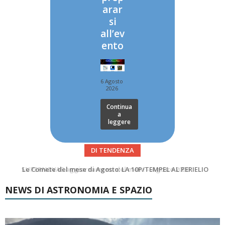
arar
si
all’ev
ento
6 Agosto
2026
Continua
a
leggere
DI TENDENZA
Le Comete del mese di Agosto: LA 10P/TEMPEL AL PERIELIO
Asteroidi del mese Agosto 2026
NEWS DI ASTRONOMIA E SPAZIO