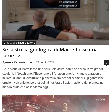
Didattica e Divulgazione
Se la storia geologica di Marte fosse una
serie tv…
Agnese Caramanico
-
17 Luglio 2026
0
Se la storia di Marte fosse una serie televisiva, sarebbe divisa in tre grandi
stagioni: il Noachiano, l’Esperiano e l’Amazoniano. Un viaggio attraverso
miliardi di anni di evoluzione planetaria, tra oceani scomparsi, gigantesche
eruzioni vulcaniche, perdita dell’atmosfera e trasformazione del pianeta nel
mondo arido che osserviamo oggi.