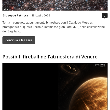
280
Giuseppe Petricca
-
19 Luglio 2026
0
Torna il consueto appuntamento bimestrale con il Catalogo Messier:
protagonista di questa uscita è l'ammasso globulare M28, nella costellazione
del Sagittario.
Continua a leggere
Possibili fireball nell’atmosfera di Venere