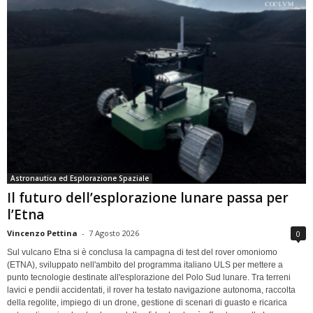
Astronautica ed Esplorazione Spaziale
Il futuro dell’esplorazione lunare passa per
l’Etna
Vincenzo Pettina
-
7 Agosto 2026
0
Sul vulcano Etna si è conclusa la campagna di test del rover omoniomo
(ETNA), sviluppato nell'ambito del programma italiano ULS per mettere a
punto tecnologie destinate all'esplorazione del Polo Sud lunare. Tra terreni
lavici e pendii accidentati, il rover ha testato navigazione autonoma, raccolta
della regolite, impiego di un drone, gestione di scenari di guasto e ricarica