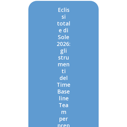
Eclis
si
total
e di
Sole
2026:
gli
stru
men
ti
del
Time
Base
line
Tea
m
per
prep