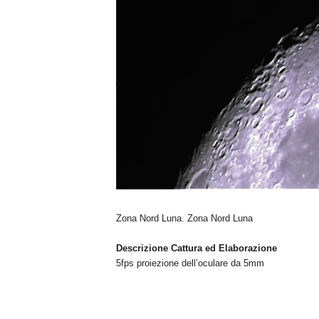
n
o
m
i
a
Zona Nord Luna. Zona Nord Luna
Descrizione Cattura ed Elaborazione
5fps proiezione dell’oculare da 5mm