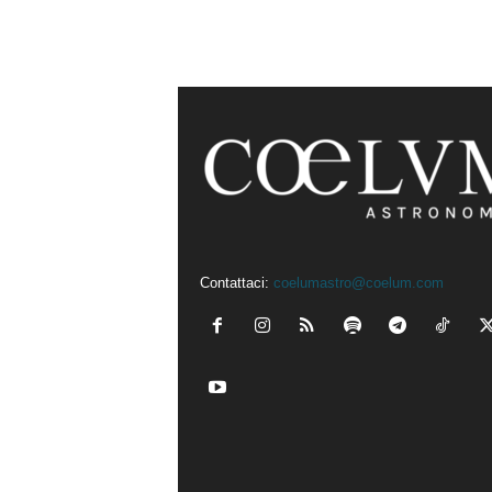
Contattaci:
coelumastro@coelum.com