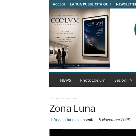
ACCEDI
LA TUA PUBBLICITÀ QUI?
NEWSLETTE
C
o
NEWS
PhotoCoelum
Sezioni
e
l
u
Home
>
Zona Luna
Zona Luna
m
A
s
di
Angelo Iannello
inserita il
5 Novembre 2006
t
r
o