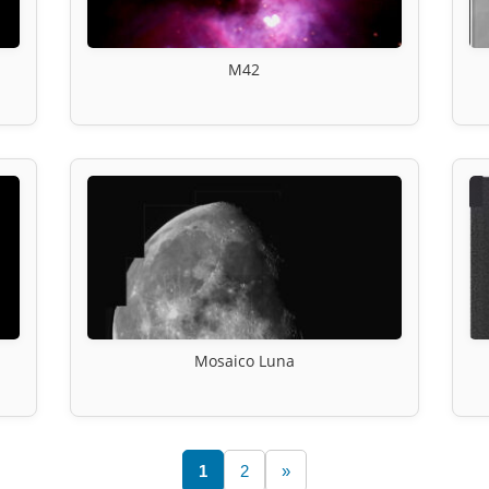
M42
Mosaico Luna
1
2
»