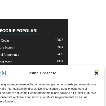
EGORIE POPOLARI
12873
-Coelum
2914
e e Incontri
2409
di Astronomia
1314
 del Mese
365
nomia, Astrofisica e Cosmologia
Gestisci Consenso
268
li e Risorse On-Line
192
og della Redazione
le migliori esperienze, utilizziamo tecnologie come i cookie per memorizzare
 alle informazioni del dispositivo. Il consenso a queste tecnologie ci
i elaborare dati come il comportamento di navigazione o ID unici su questo
consentire o ritirare il consenso può influire negativamente su alcune
he e funzioni.