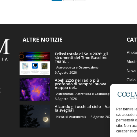
ALTRE NOTIZIE
CAT
Photo
Eclissi totale di Sole 2026: gli
strumenti del Time Baseline
Team...
Mostr
Astrotecnica e Osservazione
News 
6 Agosto 2026
Abell 2255 nel radio più
Cielo
profondo di sempre: nuova
mappa del...
Astro
Astronomia, Astrofisica e Cosmologia
Artico
6 Agosto 2026
Alzando gli occhi al cielo – Vale
Il Bl
Per fornire 
la sveglia?
e/o accedere
News di Astronomia
5 Agosto 2026
permetterà d
sito. Non ac
caratteristic