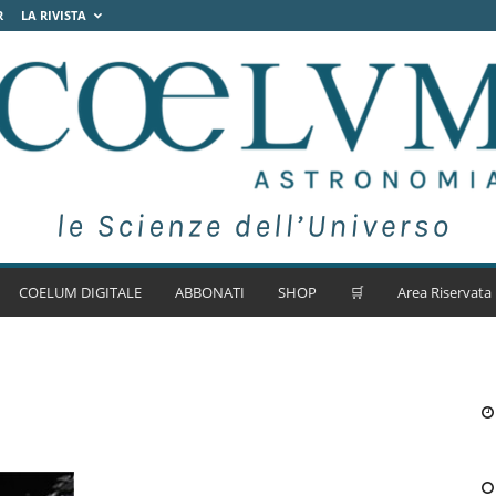
R
LA RIVISTA
COELUM DIGITALE
ABBONATI
SHOP
🛒
Area Riservata