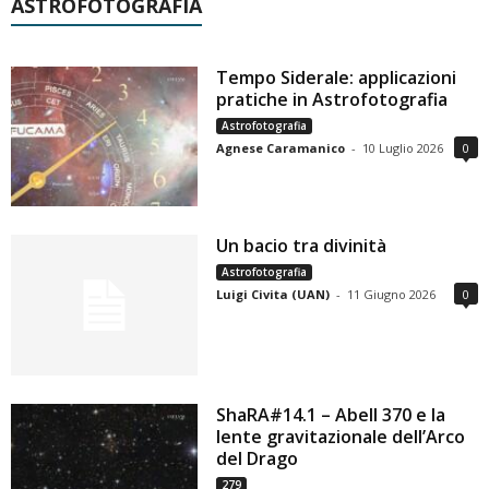
ASTROFOTOGRAFIA
Tempo Siderale: applicazioni
pratiche in Astrofotografia
Astrofotografia
Agnese Caramanico
-
10 Luglio 2026
0
Un bacio tra divinità
Astrofotografia
Luigi Civita (UAN)
-
11 Giugno 2026
0
ShaRA#14.1 – Abell 370 e la
lente gravitazionale dell’Arco
del Drago
279