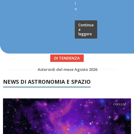
t
o
.
Continua
a
leggere
DI TENDENZA
Asteroidi del mese Agosto 2026
Transiti di ISS International Space Station e Tiangong – Agosto 2026
NEWS DI ASTRONOMIA E SPAZIO