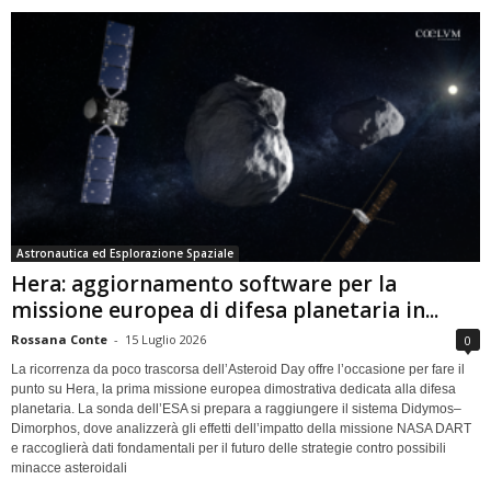
Astronautica ed Esplorazione Spaziale
Hera: aggiornamento software per la
missione europea di difesa planetaria in...
Rossana Conte
-
15 Luglio 2026
0
La ricorrenza da poco trascorsa dell’Asteroid Day offre l’occasione per fare il
punto su Hera, la prima missione europea dimostrativa dedicata alla difesa
planetaria. La sonda dell’ESA si prepara a raggiungere il sistema Didymos–
Dimorphos, dove analizzerà gli effetti dell’impatto della missione NASA DART
e raccoglierà dati fondamentali per il futuro delle strategie contro possibili
minacce asteroidali