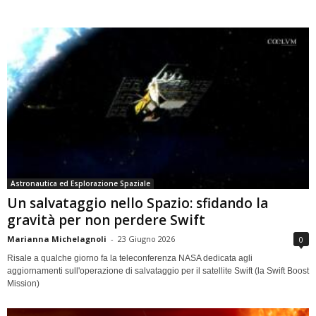
Astronautica ed Esplorazione Spaziale
Un salvataggio nello Spazio: sfidando la
gravità per non perdere Swift
Marianna Michelagnoli
-
23 Giugno 2026
0
Risale a qualche giorno fa la teleconferenza NASA dedicata agli
aggiornamenti sull'operazione di salvataggio per il satellite Swift (la Swift Boost
Mission)