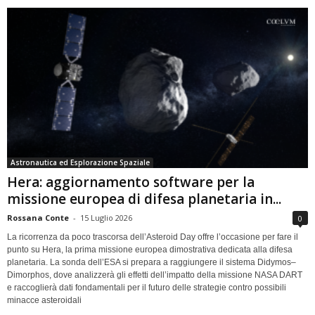
Astronautica ed Esplorazione Spaziale
Hera: aggiornamento software per la
missione europea di difesa planetaria in...
Rossana Conte
-
15 Luglio 2026
0
La ricorrenza da poco trascorsa dell’Asteroid Day offre l’occasione per fare il
punto su Hera, la prima missione europea dimostrativa dedicata alla difesa
planetaria. La sonda dell’ESA si prepara a raggiungere il sistema Didymos–
Dimorphos, dove analizzerà gli effetti dell’impatto della missione NASA DART
e raccoglierà dati fondamentali per il futuro delle strategie contro possibili
minacce asteroidali