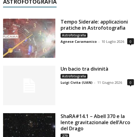
ASTROFOTOGRAFIA
Tempo Siderale: applicazioni
pratiche in Astrofotografia
Astrofotografia
Agnese Caramanico
-
10 Luglio 2026
0
Un bacio tra divinità
Astrofotografia
Luigi Civita (UAN)
-
11 Giugno 2026
0
ShaRA#14.1 – Abell 370 e la
lente gravitazionale dell’Arco
del Drago
279