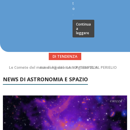
t
o
.
Continua
a
leggere
DI TENDENZA
Asteroidi del mese Agosto 2026
NEWS DI ASTRONOMIA E SPAZIO