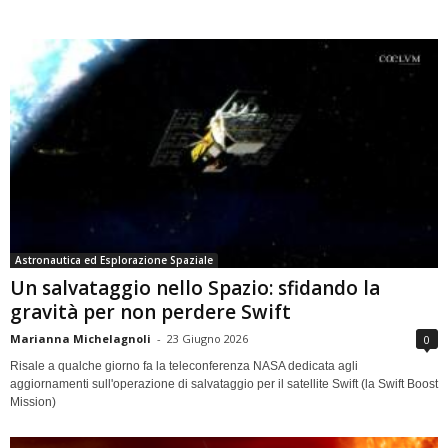
Astronautica ed Esplorazione Spaziale
Un salvataggio nello Spazio: sfidando la
gravità per non perdere Swift
Marianna Michelagnoli
-
23 Giugno 2026
0
Risale a qualche giorno fa la teleconferenza NASA dedicata agli
aggiornamenti sull'operazione di salvataggio per il satellite Swift (la Swift Boost
Mission)