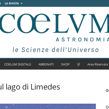
R
LA RIVISTA
COELUM DIGITALE
ABBONATI
SHOP
🛒
Area Riservata
ul lago di Limedes