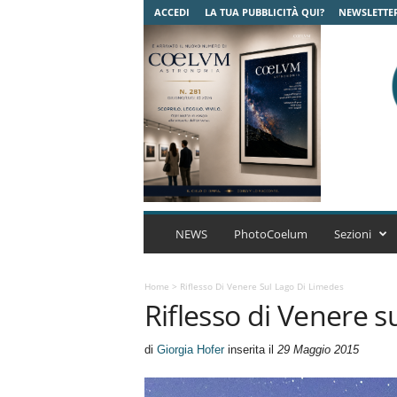
ACCEDI
LA TUA PUBBLICITÀ QUI?
NEWSLETTE
C
o
NEWS
PhotoCoelum
Sezioni
e
l
u
Home
>
Riflesso Di Venere Sul Lago Di Limedes
Riflesso di Venere s
m
A
s
di
Giorgia Hofer
inserita il
29 Maggio 2015
t
r
o