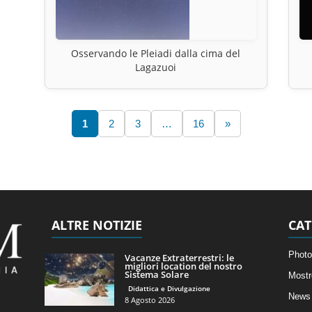
Osservando le Pleiadi dalla cima del
Lagazuoi
1
2
3
…
16
»
ALTRE NOTIZIE
CAT
Photo
Vacanze Extraterrestri: le
migliori location del nostro
Sistema Solare
Mostr
Didattica e Divulgazione
News 
8 Agosto 2026