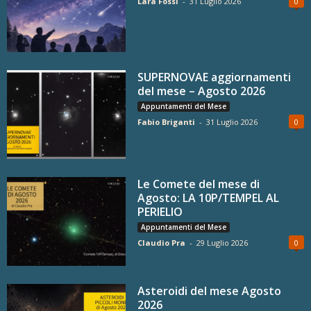
Lara Fossi
-
31 Luglio 2026
0
SUPERNOVAE aggiornamenti
del mese – Agosto 2026
Appuntamenti del Mese
Fabio Briganti
-
31 Luglio 2026
0
Le Comete del mese di
Agosto: LA 10P/TEMPEL AL
PERIELIO
Appuntamenti del Mese
Claudio Pra
-
29 Luglio 2026
0
Asteroidi del mese Agosto
2026