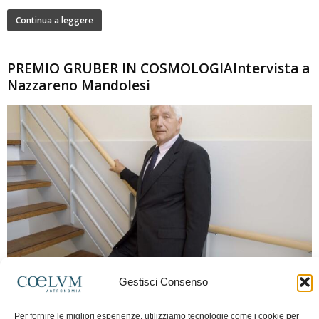
Continua a leggere
PREMIO GRUBER IN COSMOLOGIAIntervista a
Nazzareno Mandolesi
280
Gestisci Consenso
Frida Paolella
-
16 Giugno 2026
0
Intervista al professor Nazzareno Mandolesi, tra i protagonisti della cosmologia
Per fornire le migliori esperienze, utilizziamo tecnologie come i cookie per
spaziale europea e della missione Planck. Il dialogo ripercorre i principali