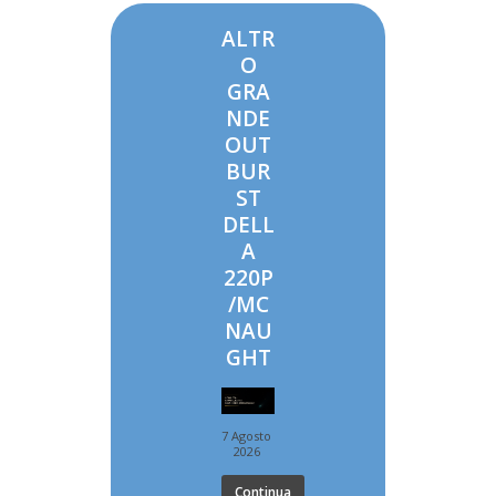
ALTR
O
GRA
NDE
OUT
BUR
ST
DELL
A
220P
/MC
NAU
GHT
7 Agosto
2026
Continua