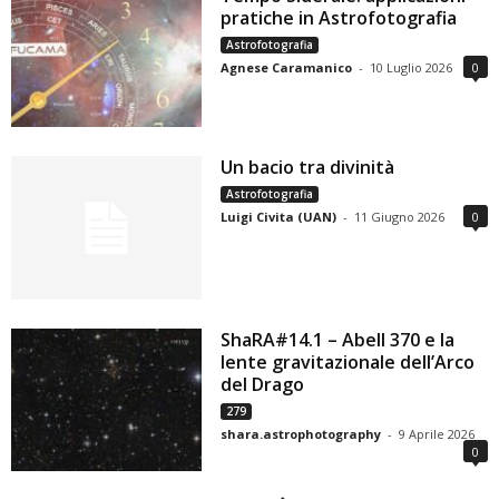
pratiche in Astrofotografia
Astrofotografia
Agnese Caramanico
-
10 Luglio 2026
0
Un bacio tra divinità
Astrofotografia
Luigi Civita (UAN)
-
11 Giugno 2026
0
ShaRA#14.1 – Abell 370 e la
lente gravitazionale dell’Arco
del Drago
279
shara.astrophotography
-
9 Aprile 2026
0