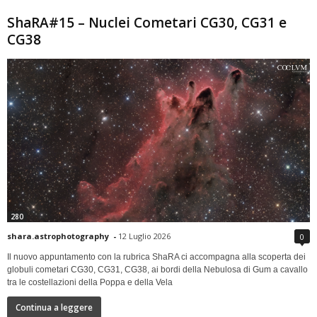
ShaRA#15 – Nuclei Cometari CG30, CG31 e
CG38
280
shara.astrophotography
-
12 Luglio 2026
0
Il nuovo appuntamento con la rubrica ShaRA ci accompagna alla scoperta dei
globuli cometari CG30, CG31, CG38, ai bordi della Nebulosa di Gum a cavallo
tra le costellazioni della Poppa e della Vela
Continua a leggere