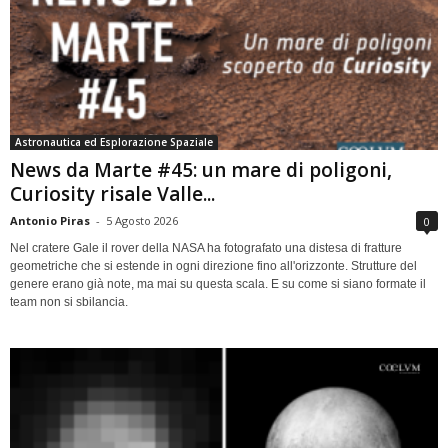
Astronautica ed Esplorazione Spaziale
News da Marte #45: un mare di poligoni,
Curiosity risale Valle...
Antonio Piras
-
5 Agosto 2026
0
Nel cratere Gale il rover della NASA ha fotografato una distesa di fratture
geometriche che si estende in ogni direzione fino all'orizzonte. Strutture del
genere erano già note, ma mai su questa scala. E su come si siano formate il
team non si sbilancia.