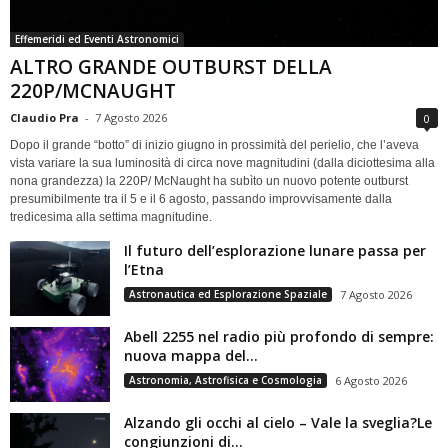
Effemeridi ed Eventi Astronomici
ALTRO GRANDE OUTBURST DELLA
220P/MCNAUGHT
Claudio Pra
-
7 Agosto 2026
0
Dopo il grande “botto” di inizio giugno in prossimità del perielio, che l’aveva
vista variare la sua luminosità di circa nove magnitudini (dalla diciottesima alla
nona grandezza) la 220P/ McNaught ha subìto un nuovo potente outburst
presumibilmente tra il 5 e il 6 agosto, passando improvvisamente dalla
tredicesima alla settima magnitudine.
Il futuro dell’esplorazione lunare passa per
l’Etna
Astronautica ed Esplorazione Spaziale
7 Agosto 2026
Abell 2255 nel radio più profondo di sempre:
nuova mappa del...
Astronomia, Astrofisica e Cosmologia
6 Agosto 2026
Alzando gli occhi al cielo – Vale la sveglia?Le
congiunzioni di...