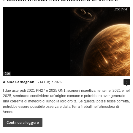
280
Albino Carbognani
-
14 Luglio 2026
0
I due asteroidi 2021 PH27 e 2025 GN1, scoperti rispettivamente nel 2021 e nel
2025, sembrano condividere un'origine comune e potrebbero aver generato
una corrente di meteoroidi lungo la loro orbita. Se questa ipotesi fosse corretta,
potrebbe essere possibile osservare dalla Terra fireball nell'atmosfera di
Venere.
Continua a leggere