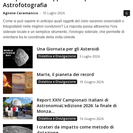
Astrofotografia
Agnese Caramanico
-
10 Luglio 2026
0
Come si può sapere in anticipo quali oggetti del cielo saranno osservabili o
fotografabili nelle migliori condizioni? La risposta passa attraverso l'ora
siderale locale e un semplice strumento, l'orologio siderale, che permette di
orientarsi tra le coordinate della volta celeste
Una Giornata per gli Asteroidi
Didattica e Divulgazione
3 Luglio 2026
Marte, il pianeta dei record
Didattica e Divulgazione
19 Giugno 2026
Report XXIV Campionati Italiani di
AstronomiaL'edizione 2026: la finale di
Monza...
Didattica e Divulgazione
16 Giugno 2026
I crateri da impatto come metodo di
datazione