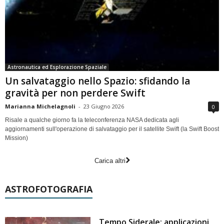
Astronautica ed Esplorazione Spaziale
Un salvataggio nello Spazio: sfidando la
gravità per non perdere Swift
Marianna Michelagnoli
-
23 Giugno 2026
0
Risale a qualche giorno fa la teleconferenza NASA dedicata agli
aggiornamenti sull'operazione di salvataggio per il satellite Swift (la Swift Boost
Mission)
Carica altri
ASTROFOTOGRAFIA
Tempo Siderale: applicazioni