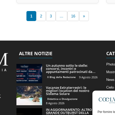
1
2
3
…
16
»
ALTRE NOTIZIE
CAT
Photo
Un autunno sotto le stelle:
concorsi, incontri e
appuntamenti patrocinati da...
Mostr
Il Blog della Redazione
9 Agosto 2026
News 
Vacanze Extraterrestri: le
Cielo
migliori location del nostro
Sistema Solare
Astro
Didattica e Divulgazione
Artico
8 Agosto 2026
IN AGGIORNAMENTO: ALTRO
Il Bl
Per fornire 
GRANDE OUTBURST DELLA