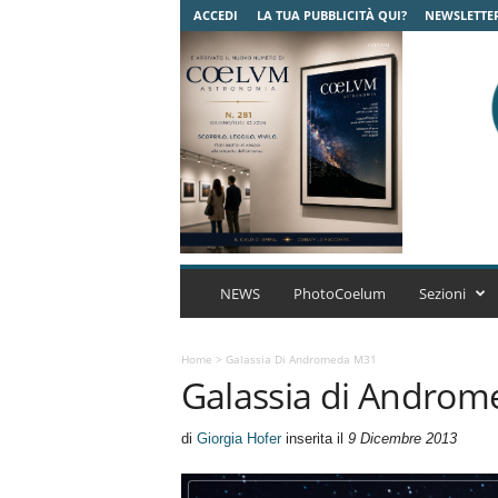
ACCEDI
LA TUA PUBBLICITÀ QUI?
NEWSLETTE
C
o
NEWS
PhotoCoelum
Sezioni
e
l
u
Home
>
Galassia Di Andromeda M31
Galassia di Andro
m
A
s
di
Giorgia Hofer
inserita il
9 Dicembre 2013
t
r
o