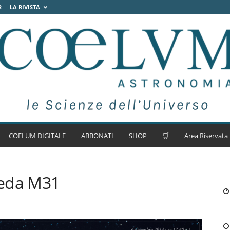
R
LA RIVISTA
COELUM DIGITALE
ABBONATI
SHOP
🛒
Area Riservata
meda M31