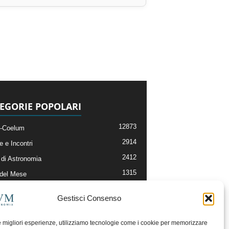
EGORIE POPOLARI
12873
-Coelum
2914
e e Incontri
2412
di Astronomia
1315
 del Mese
365
nomia, Astrofisica e Cosmologia
Gestisci Consenso
268
li e Risorse On-Line
193
og della Redazione
le migliori esperienze, utilizziamo tecnologie come i cookie per memorizzare