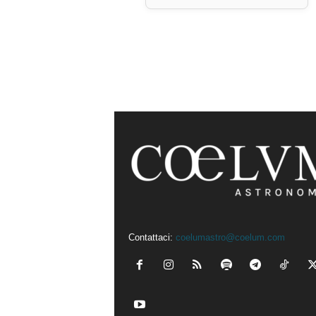
Contattaci:
coelumastro@coelum.com