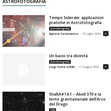
ASTROFOTOGRAFIA
Tempo Siderale: applicazioni
pratiche in Astrofotografia
Astrofotografia
Agnese Caramanico
-
10 Luglio 2026
0
Un bacio tra divinità
Astrofotografia
Luigi Civita (UAN)
-
11 Giugno 2026
0
ShaRA#14.1 – Abell 370 e la
lente gravitazionale dell’Arco
del Drago
279