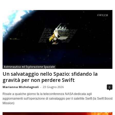
Astronautica ed Esplorazione Spaziale
Un salvataggio nello Spazio: sfidando la
gravità per non perdere Swift
Marianna Michelagnoli
-
23 Giugno 2026
0
Risale a qualche giorno fa la teleconferenza NASA dedicata agli
aggiornamenti sull'operazione di salvataggio per il satellite Swift (la Swift Boost
Mission)