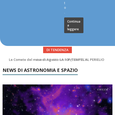
t
o
.
Continua
a
leggere
DI TENDENZA
Asteroidi del mese Agosto 2026
NEWS DI ASTRONOMIA E SPAZIO