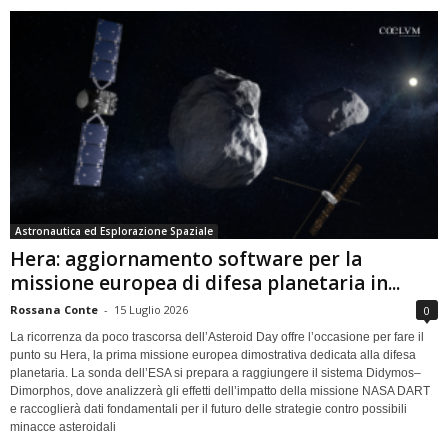
Astronautica ed Esplorazione Spaziale
Hera: aggiornamento software per la
missione europea di difesa planetaria in...
Rossana Conte
-
15 Luglio 2026
0
La ricorrenza da poco trascorsa dell’Asteroid Day offre l’occasione per fare il
punto su Hera, la prima missione europea dimostrativa dedicata alla difesa
planetaria. La sonda dell’ESA si prepara a raggiungere il sistema Didymos–
Dimorphos, dove analizzerà gli effetti dell’impatto della missione NASA DART
e raccoglierà dati fondamentali per il futuro delle strategie contro possibili
minacce asteroidali