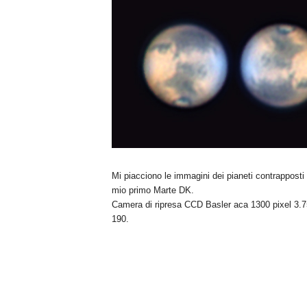
n
o
m
i
a
Mi piacciono le immagini dei pianeti contrapposti
mio primo Marte DK.
Camera di ripresa CCD Basler aca 1300 pixel 3.75x 
190.