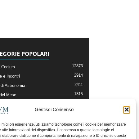
EGORIE POPOLARI
12873
-Coelum
2914
e e Incontri
2411
di Astronomia
1315
 del Mese
365
nomia, Astrofisica e Cosmologia
Gestisci Consenso
268
li e Risorse On-Line
192
og della Redazione
le migliori esperienze, utilizziamo tecnologie come i cookie per memorizzare
 alle informazioni del dispositivo. Il consenso a queste tecnologie ci
i elaborare dati come il comportamento di navigazione o ID unici su questo