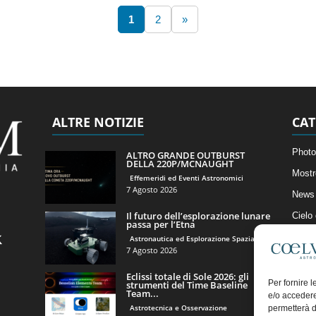
1
2
»
ALTRE NOTIZIE
CAT
Photo
ALTRO GRANDE OUTBURST
DELLA 220P/MCNAUGHT
Mostr
Effemeridi ed Eventi Astronomici
7 Agosto 2026
News 
Il futuro dell’esplorazione lunare
Cielo
passa per l’Etna
Astro
Astronautica ed Esplorazione Spaziale
7 Agosto 2026
Artico
Eclissi totale di Sole 2026: gli
Il Bl
Per fornire 
strumenti del Time Baseline
Team...
e/o accedere
Astrotecnica e Osservazione
permetterà d