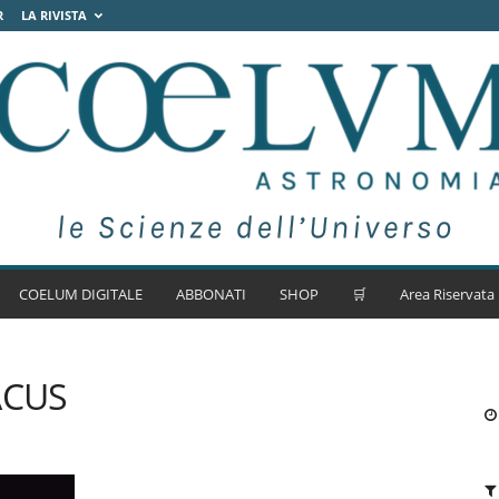
R
LA RIVISTA
COELUM DIGITALE
ABBONATI
SHOP
🛒
Area Riservata
ACUS