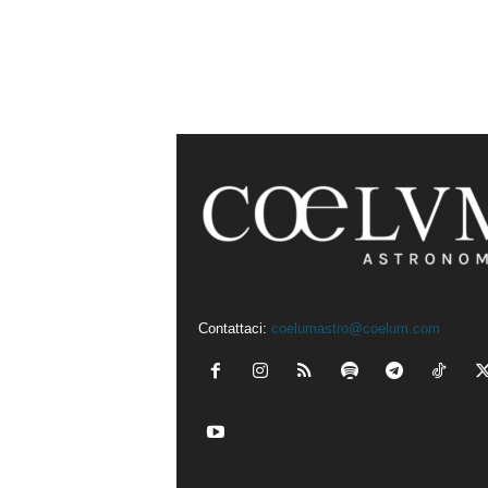
Contattaci:
coelumastro@coelum.com