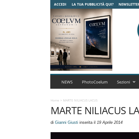
ACCEDI
LA TUA PUBBLICITÀ QUI?
NEWSLETTE
C
o
NEWS
PhotoCoelum
Sezioni
e
l
u
Home
>
MARTE NILIACUS LACUS
MARTE NILIACUS L
m
A
s
di
Gianni Giusti
inserita il
19 Aprile 2014
t
r
o