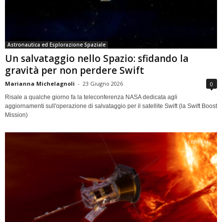
Astronautica ed Esplorazione Spaziale
Un salvataggio nello Spazio: sfidando la
gravità per non perdere Swift
Marianna Michelagnoli
-
23 Giugno 2026
0
Risale a qualche giorno fa la teleconferenza NASA dedicata agli
aggiornamenti sull'operazione di salvataggio per il satellite Swift (la Swift Boost
Mission)