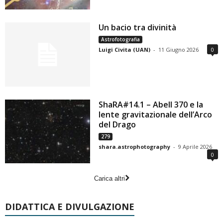
Un bacio tra divinità
Astrofotografia
Luigi Civita (UAN)
-
11 Giugno 2026
0
ShaRA#14.1 – Abell 370 e la
lente gravitazionale dell’Arco
del Drago
279
shara.astrophotography
-
9 Aprile 2026
0
Carica altri
DIDATTICA E DIVULGAZIONE