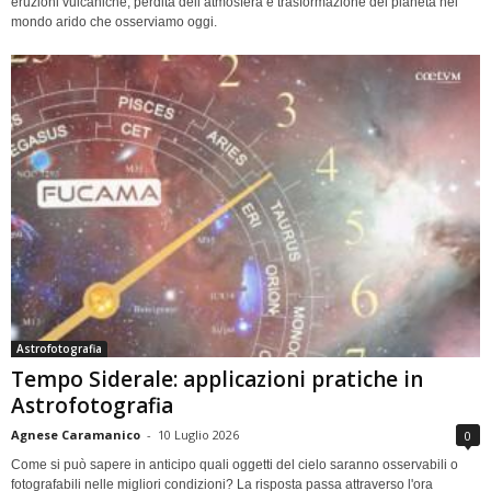
eruzioni vulcaniche, perdita dell’atmosfera e trasformazione del pianeta nel
mondo arido che osserviamo oggi.
Astrofotografia
Tempo Siderale: applicazioni pratiche in
Astrofotografia
Agnese Caramanico
-
10 Luglio 2026
0
Come si può sapere in anticipo quali oggetti del cielo saranno osservabili o
fotografabili nelle migliori condizioni? La risposta passa attraverso l'ora