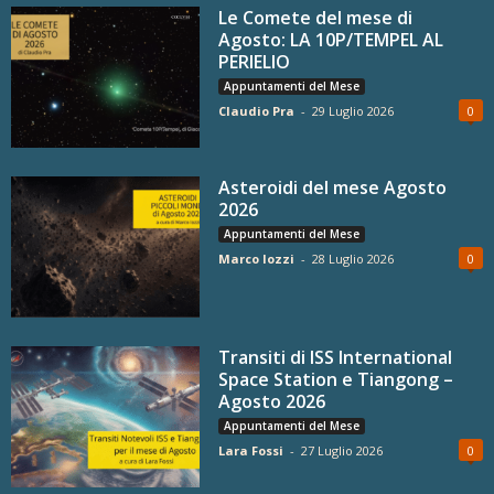
Le Comete del mese di
Agosto: LA 10P/TEMPEL AL
PERIELIO
Appuntamenti del Mese
Claudio Pra
-
29 Luglio 2026
0
Asteroidi del mese Agosto
2026
Appuntamenti del Mese
Marco Iozzi
-
28 Luglio 2026
0
Transiti di ISS International
Space Station e Tiangong –
Agosto 2026
Appuntamenti del Mese
Lara Fossi
-
27 Luglio 2026
0