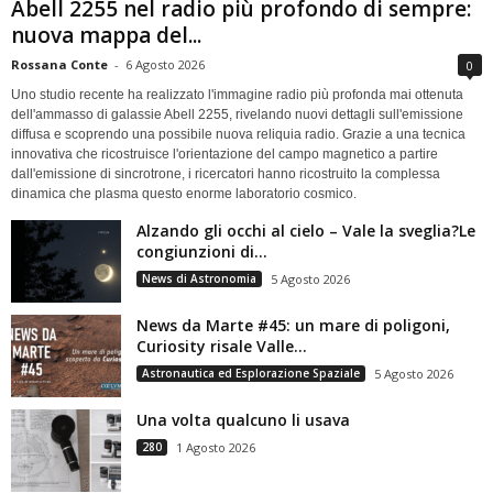
Abell 2255 nel radio più profondo di sempre:
nuova mappa del...
Rossana Conte
-
6 Agosto 2026
0
Uno studio recente ha realizzato l'immagine radio più profonda mai ottenuta
dell'ammasso di galassie Abell 2255, rivelando nuovi dettagli sull'emissione
diffusa e scoprendo una possibile nuova reliquia radio. Grazie a una tecnica
innovativa che ricostruisce l'orientazione del campo magnetico a partire
dall'emissione di sincrotrone, i ricercatori hanno ricostruito la complessa
dinamica che plasma questo enorme laboratorio cosmico.
Alzando gli occhi al cielo – Vale la sveglia?Le
congiunzioni di...
News di Astronomia
5 Agosto 2026
News da Marte #45: un mare di poligoni,
Curiosity risale Valle...
Astronautica ed Esplorazione Spaziale
5 Agosto 2026
Una volta qualcuno li usava
280
1 Agosto 2026