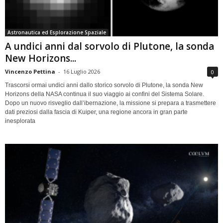
Astronautica ed Esplorazione Spaziale
A undici anni dal sorvolo di Plutone, la sonda
New Horizons...
Vincenzo Pettina
-
16 Luglio 2026
0
Trascorsi ormai undici anni dallo storico sorvolo di Plutone, la sonda New
Horizons della NASA continua il suo viaggio ai confini del Sistema Solare.
Dopo un nuovo risveglio dall’ibernazione, la missione si prepara a trasmettere
dati preziosi dalla fascia di Kuiper, una regione ancora in gran parte
inesplorata