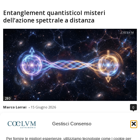
Entanglement quantisticoI misteri
dell’azione spettrale a distanza
280
Marco Lorrai
-
15 Giugno 2026
0
L'entanglement quantistico è uno dei fenomeni più sorprendenti della fisica
moderna: due particelle possono mostrare correlazioni che sembrano ignorare
Gestisci Consenso
la distanza che le separa. Gli esperimenti e i teoremi di Bell hanno escluso le
semplici spiegazioni basate su "variabili nascoste" locali, confermando le
Per fornire le migliori esperienze, utilizziamo tecnologie come i cookie per
previsioni della meccanica quantistica. Nonostante ciò, l'entanglement non