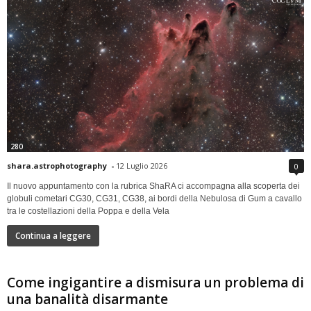
280
shara.astrophotography
-
12 Luglio 2026
0
Il nuovo appuntamento con la rubrica ShaRA ci accompagna alla scoperta dei
globuli cometari CG30, CG31, CG38, ai bordi della Nebulosa di Gum a cavallo
tra le costellazioni della Poppa e della Vela
Continua a leggere
Come ingigantire a dismisura un problema di
una banalità disarmante