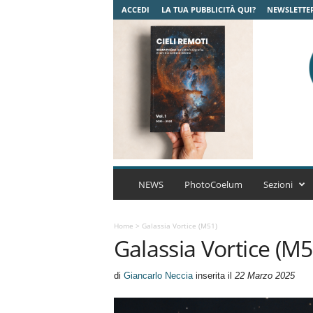
ACCEDI
LA TUA PUBBLICITÀ QUI?
NEWSLETTE
C
o
NEWS
PhotoCoelum
Sezioni
e
l
u
Home
>
Galassia Vortice (M51)
Galassia Vortice (M5
m
A
s
di
Giancarlo Neccia
inserita il
22 Marzo 2025
t
r
o