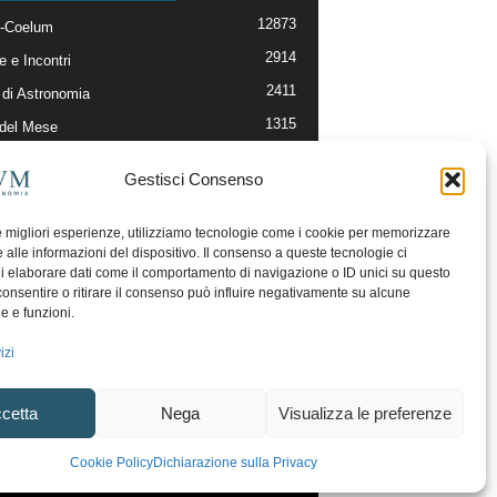
12873
-Coelum
2914
e e Incontri
2411
di Astronomia
1315
 del Mese
365
nomia, Astrofisica e Cosmologia
Gestisci Consenso
268
li e Risorse On-Line
192
og della Redazione
le migliori esperienze, utilizziamo tecnologie come i cookie per memorizzare
 alle informazioni del dispositivo. Il consenso a queste tecnologie ci
i elaborare dati come il comportamento di navigazione o ID unici su questo
consentire o ritirare il consenso può influire negativamente su alcune
he e funzioni.
izi
cetta
Nega
Visualizza le preferenze
ecesso
Regolamento uso sezione PhotoCoelum
Cookie Policy
Dichiarazione sulla Privacy
unity e Aree di Discussione
Cookie Policy (UE)