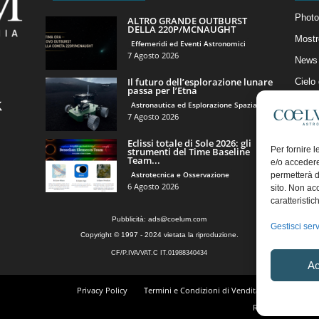
Photo
ALTRO GRANDE OUTBURST
DELLA 220P/MCNAUGHT
Mostr
Effemeridi ed Eventi Astronomici
7 Agosto 2026
News 
Il futuro dell’esplorazione lunare
Cielo
passa per l’Etna
Astro
Astronautica ed Esplorazione Spaziale
7 Agosto 2026
Artico
Eclissi totale di Sole 2026: gli
Il Bl
Per fornire 
strumenti del Time Baseline
Team...
e/o accedere
Astrotecnica e Osservazione
permetterà d
6 Agosto 2026
sito. Non ac
caratteristic
Pubblicità:
ads@coelum.com
Gestisci serv
Copyright © 1997 - 2024 vietata la riproduzione.
CF/P.IVA/VAT.C IT.01988340434
Ac
Privacy Policy
Termini e Condizioni di Vendita
Diritto di r
Regolamento Comm