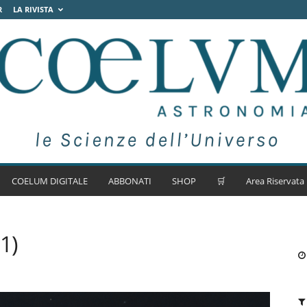
R
LA RIVISTA
COELUM DIGITALE
ABBONATI
SHOP
🛒
Area Riservata
1)