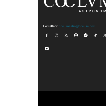
Contattaci:
coelumastro@coelum.com