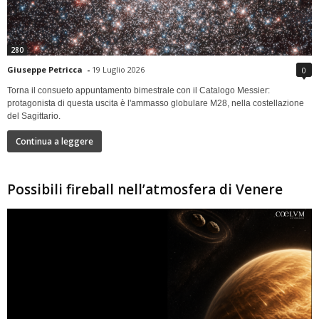
280
Giuseppe Petricca
-
19 Luglio 2026
0
Torna il consueto appuntamento bimestrale con il Catalogo Messier:
protagonista di questa uscita è l'ammasso globulare M28, nella costellazione
del Sagittario.
Continua a leggere
Possibili fireball nell’atmosfera di Venere