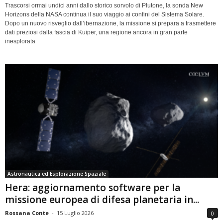
Trascorsi ormai undici anni dallo storico sorvolo di Plutone, la sonda New
Horizons della NASA continua il suo viaggio ai confini del Sistema Solare.
Dopo un nuovo risveglio dall’ibernazione, la missione si prepara a trasmettere
dati preziosi dalla fascia di Kuiper, una regione ancora in gran parte
inesplorata
Astronautica ed Esplorazione Spaziale
Hera: aggiornamento software per la
missione europea di difesa planetaria in...
Rossana Conte
-
15 Luglio 2026
0