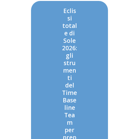
Eclis
si
total
e di
Sole
2026:
gli
stru
men
ti
del
Time
Base
line
Tea
m
per
prep