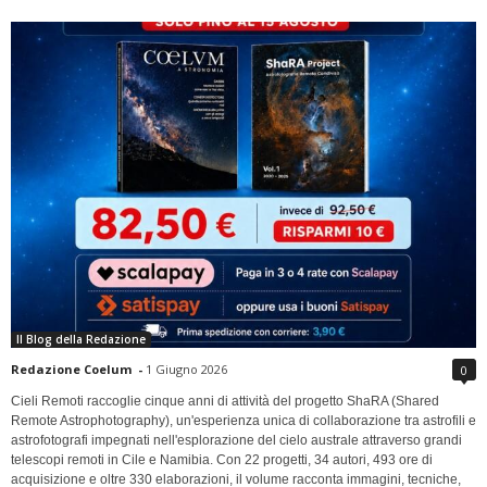
Il Blog della Redazione
Redazione Coelum
-
1 Giugno 2026
0
Cieli Remoti raccoglie cinque anni di attività del progetto ShaRA (Shared
Remote Astrophotography), un'esperienza unica di collaborazione tra astrofili e
astrofotografi impegnati nell'esplorazione del cielo australe attraverso grandi
telescopi remoti in Cile e Namibia. Con 22 progetti, 34 autori, 493 ore di
acquisizione e oltre 330 elaborazioni, il volume racconta immagini, tecniche,