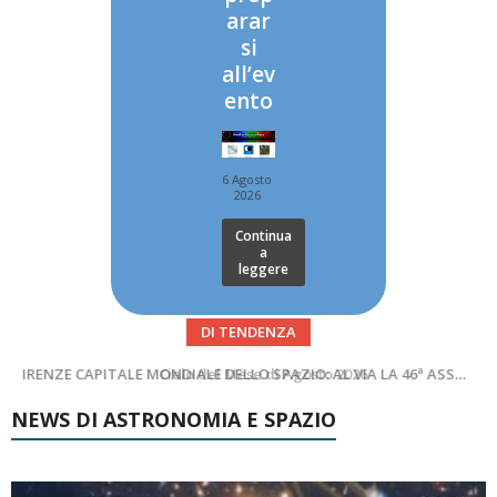
arar
si
all’ev
ento
6 Agosto
2026
Continua
a
leggere
DI TENDENZA
SUPERNOVAE aggiornamenti del mese – Agosto 2026
Cielo del Mese di Agosto 2026
NEWS DI ASTRONOMIA E SPAZIO