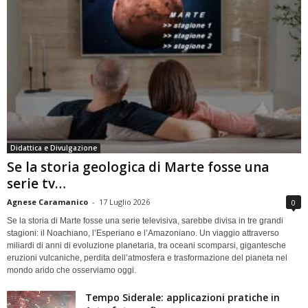
Didattica e Divulgazione
Se la storia geologica di Marte fosse una
serie tv…
Agnese Caramanico
-
17 Luglio 2026
0
Se la storia di Marte fosse una serie televisiva, sarebbe divisa in tre grandi
stagioni: il Noachiano, l’Esperiano e l’Amazoniano. Un viaggio attraverso
miliardi di anni di evoluzione planetaria, tra oceani scomparsi, gigantesche
eruzioni vulcaniche, perdita dell’atmosfera e trasformazione del pianeta nel
mondo arido che osserviamo oggi.
Tempo Siderale: applicazioni pratiche in