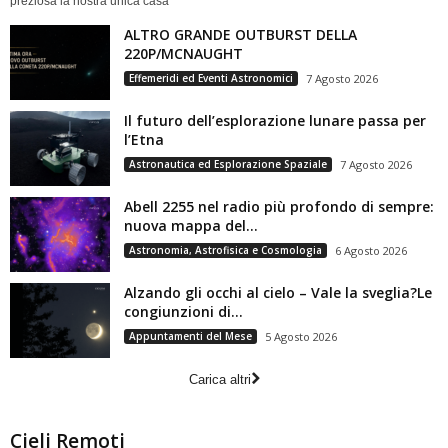
preziosa la nostra unica casa
ALTRO GRANDE OUTBURST DELLA
220P/MCNAUGHT
Effemeridi ed Eventi Astronomici
7 Agosto 2026
Il futuro dell’esplorazione lunare passa per
l’Etna
Astronautica ed Esplorazione Spaziale
7 Agosto 2026
Abell 2255 nel radio più profondo di sempre:
nuova mappa del...
Astronomia, Astrofisica e Cosmologia
6 Agosto 2026
Alzando gli occhi al cielo – Vale la sveglia?Le
congiunzioni di...
Appuntamenti del Mese
5 Agosto 2026
Carica altri
Cieli Remoti