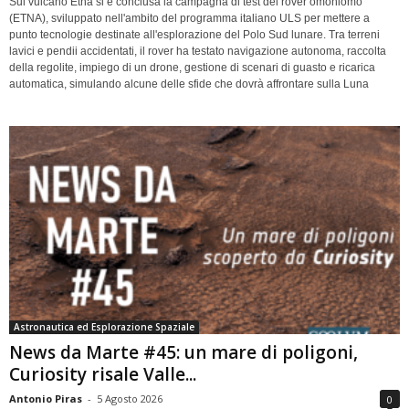
Sul vulcano Etna si è conclusa la campagna di test del rover omoniomo
(ETNA), sviluppato nell'ambito del programma italiano ULS per mettere a
punto tecnologie destinate all'esplorazione del Polo Sud lunare. Tra terreni
lavici e pendii accidentati, il rover ha testato navigazione autonoma, raccolta
della regolite, impiego di un drone, gestione di scenari di guasto e ricarica
automatica, simulando alcune delle sfide che dovrà affrontare sulla Luna
Astronautica ed Esplorazione Spaziale
News da Marte #45: un mare di poligoni,
Curiosity risale Valle...
Antonio Piras
-
5 Agosto 2026
0