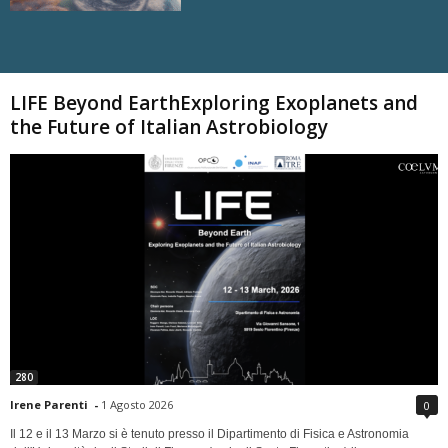
Carica altri
LIFE Beyond EarthExploring Exoplanets and
the Future of Italian Astrobiology
280
Irene Parenti
-
1 Agosto 2026
0
Il 12 e il 13 Marzo si è tenuto presso il Dipartimento di Fisica e Astronomia