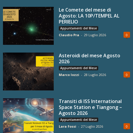
Le Comete del mese di
Agosto: LA 10P/TEMPEL AL
PERIELIO
Appuntamenti del Mese
Claudio Pra
-
29 Luglio 2026
0
Asteroidi del mese Agosto
2026
Appuntamenti del Mese
Marco Iozzi
-
28 Luglio 2026
0
Transiti di ISS International
Space Station e Tiangong –
Agosto 2026
Appuntamenti del Mese
Lara Fossi
-
27 Luglio 2026
0