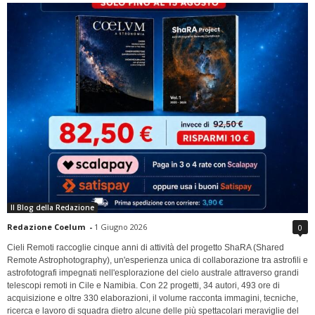
Il Blog della Redazione
Redazione Coelum
-
1 Giugno 2026
0
Cieli Remoti raccoglie cinque anni di attività del progetto ShaRA (Shared
Remote Astrophotography), un'esperienza unica di collaborazione tra astrofili e
astrofotografi impegnati nell'esplorazione del cielo australe attraverso grandi
telescopi remoti in Cile e Namibia. Con 22 progetti, 34 autori, 493 ore di
acquisizione e oltre 330 elaborazioni, il volume racconta immagini, tecniche,
ricerca e lavoro di squadra dietro alcune delle più spettacolari meraviglie del