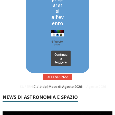
arar
si
all’ev
ento
6 Agosto
2026
Continua
a
leggere
DI TENDENZA
SUPERNOVAE aggiornamenti del mese – Agosto 2026
Le Comete del mese di Agosto: LA 10P/TEMPEL AL PERIELIO
NEWS DI ASTRONOMIA E SPAZIO