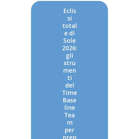
Eclis
si
total
e di
Sole
2026:
gli
stru
men
ti
del
Time
Base
line
Tea
m
per
prep