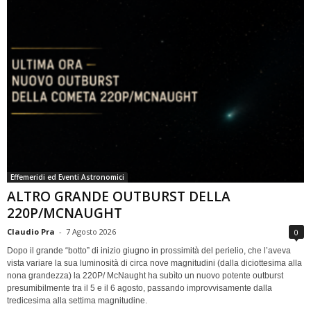
Effemeridi ed Eventi Astronomici
ALTRO GRANDE OUTBURST DELLA
220P/MCNAUGHT
Claudio Pra
-
7 Agosto 2026
0
Dopo il grande “botto” di inizio giugno in prossimità del perielio, che l’aveva
vista variare la sua luminosità di circa nove magnitudini (dalla diciottesima alla
nona grandezza) la 220P/ McNaught ha subìto un nuovo potente outburst
presumibilmente tra il 5 e il 6 agosto, passando improvvisamente dalla
tredicesima alla settima magnitudine.