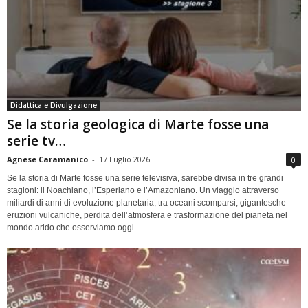
Didattica e Divulgazione
Se la storia geologica di Marte fosse una
serie tv…
Agnese Caramanico
-
17 Luglio 2026
0
Se la storia di Marte fosse una serie televisiva, sarebbe divisa in tre grandi
stagioni: il Noachiano, l’Esperiano e l’Amazoniano. Un viaggio attraverso
miliardi di anni di evoluzione planetaria, tra oceani scomparsi, gigantesche
eruzioni vulcaniche, perdita dell’atmosfera e trasformazione del pianeta nel
mondo arido che osserviamo oggi.