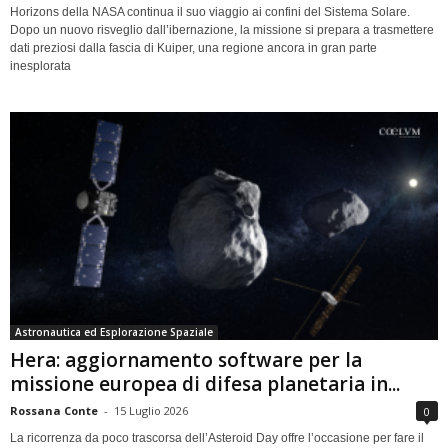
Horizons della NASA continua il suo viaggio ai confini del Sistema Solare.
Dopo un nuovo risveglio dall’ibernazione, la missione si prepara a trasmettere
dati preziosi dalla fascia di Kuiper, una regione ancora in gran parte
inesplorata
Astronautica ed Esplorazione Spaziale
Hera: aggiornamento software per la
missione europea di difesa planetaria in...
Rossana Conte
-
15 Luglio 2026
0
La ricorrenza da poco trascorsa dell’Asteroid Day offre l’occasione per fare il