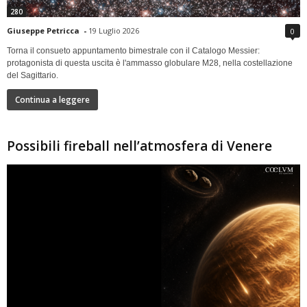
280
Giuseppe Petricca
-
19 Luglio 2026
0
Torna il consueto appuntamento bimestrale con il Catalogo Messier:
protagonista di questa uscita è l'ammasso globulare M28, nella costellazione
del Sagittario.
Continua a leggere
Possibili fireball nell’atmosfera di Venere