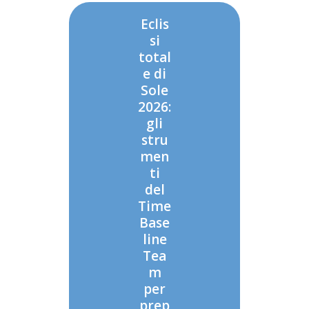
Eclis
si
total
e di
Sole
2026:
gli
stru
men
ti
del
Time
Base
line
Tea
m
per
prep