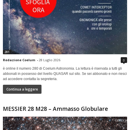
281
Redazione Coelum
-
28 Luglio 2026
0
è online il numero 280 di Coelum Astronomia. La lettura è riservata a tutti gli
abbonati in possesso del livello QUASAR sul sito. Se sei abbonato e non riesci
ad accedere contatta la segreteria.
Continua a leggere
MESSIER 28 M28 – Ammasso Globulare