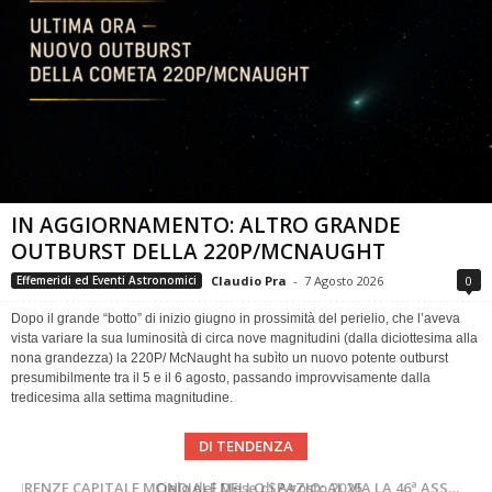
IN AGGIORNAMENTO: ALTRO GRANDE
OUTBURST DELLA 220P/MCNAUGHT
Claudio Pra
-
7 Agosto 2026
0
Effemeridi ed Eventi Astronomici
Dopo il grande “botto” di inizio giugno in prossimità del perielio, che l’aveva
vista variare la sua luminosità di circa nove magnitudini (dalla diciottesima alla
nona grandezza) la 220P/ McNaught ha subìto un nuovo potente outburst
presumibilmente tra il 5 e il 6 agosto, passando improvvisamente dalla
tredicesima alla settima magnitudine.
DI TENDENZA
SUPERNOVAE aggiornamenti del mese – Agosto 2026
Cielo del Mese di Agosto 2026