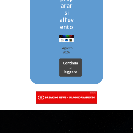
arar
si
all’ev
ento
6 Agosto
2026
Continua
a
leggere