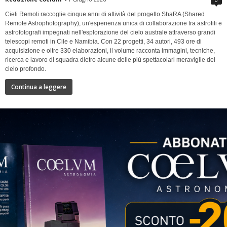
Cieli Remoti raccoglie cinque anni di attività del progetto ShaRA (Shared
Remote Astrophotography), un'esperienza unica di collaborazione tra astrofili e
astrofotografi impegnati nell'esplorazione del cielo australe attraverso grandi
telescopi remoti in Cile e Namibia. Con 22 progetti, 34 autori, 493 ore di
acquisizione e oltre 330 elaborazioni, il volume racconta immagini, tecniche,
ricerca e lavoro di squadra dietro alcune delle più spettacolari meraviglie del
cielo profondo.
Continua a leggere