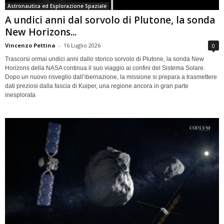
Astronautica ed Esplorazione Spaziale
A undici anni dal sorvolo di Plutone, la sonda
New Horizons...
Vincenzo Pettina
-
16 Luglio 2026
0
Trascorsi ormai undici anni dallo storico sorvolo di Plutone, la sonda New
Horizons della NASA continua il suo viaggio ai confini del Sistema Solare.
Dopo un nuovo risveglio dall’ibernazione, la missione si prepara a trasmettere
dati preziosi dalla fascia di Kuiper, una regione ancora in gran parte
inesplorata