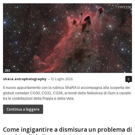
280
shara.astrophotography
-
12 Luglio 2026
0
Il nuovo appuntamento con la rubrica ShaRA ci accompagna alla scoperta dei
globuli cometari CG30, CG31, CG38, ai bordi della Nebulosa di Gum a cavallo
tra le costellazioni della Poppa e della Vela
Continua a leggere
Come ingigantire a dismisura un problema di