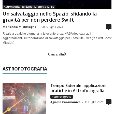
Astronautica ed Esplorazione Spaziale
Un salvataggio nello Spazio: sfidando la
gravità per non perdere Swift
Marianna Michelagnoli
-
23 Giugno 2026
0
Risale a qualche giorno fa la teleconferenza NASA dedicata agli
aggiornamenti sull'operazione di salvataggio per il satellite Swift (la Swift Boost
Mission)
Carica altri
ASTROFOTOGRAFIA
Tempo Siderale: applicazioni
pratiche in Astrofotografia
Astrofotografia
Agnese Caramanico
-
10 Luglio 2026
0