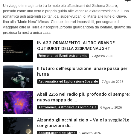
Un viaggio immaginario tra le mete più affascinanti del Sistema Solare,
pensato come una vera e propria guida alle vacanze extraterrestri: dalla Luna
romantica agli asteroidi solitari, dai super-vulcani di Marte alle lune di Giove,
fino alla “Morte Nera” Mimas. Cinque itinerari impossibili, per sognare di
viaggiare oltre la Terra e riscoprire, proprio guardandola da lontano, quanto sia
preziosa la nostra unica casa
IN AGGIORNAMENTO: ALTRO GRANDE
OUTBURST DELLA 220P/MCNAUGHT
Effemeridi ed Eventi Astronomici
7 Agosto 2026
Il futuro dell’esplorazione lunare passa per
l’Etna
Astronautica ed Esplorazione Spaziale
7 Agosto 2026
Abell 2255 nel radio più profondo di sempre:
nuova mappa del...
Astronomia, Astrofisica e Cosmologia
6 Agosto 2026
Alzando gli occhi al cielo – Vale la sveglia?Le
congiunzioni di...
Appuntamenti del Mese
5 Agosto 2026