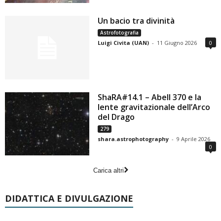
Un bacio tra divinità
Astrofotografia
Luigi Civita (UAN)
-
11 Giugno 2026
0
ShaRA#14.1 – Abell 370 e la
lente gravitazionale dell’Arco
del Drago
279
shara.astrophotography
-
9 Aprile 2026
0
Carica altri
DIDATTICA E DIVULGAZIONE