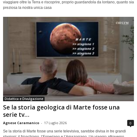
viaggiare oltre la Terra e riscoprire, proprio guardandola da lontano, quanto sia
preziosa la nostra unica casa
Didattica e Divulgazione
Se la storia geologica di Marte fosse una
serie tv…
Agnese Caramanico
-
17 Luglio 2026
0
Se la storia di Marte fosse una serie televisiva, sarebbe divisa in tre grandi
stagioni: il Noachiano, l’Esperiano e l’Amazoniano. Un viaggio attraverso