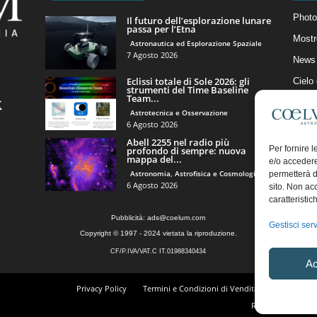
Photo
Il futuro dell’esplorazione lunare
passa per l’Etna
Mostr
Astronautica ed Esplorazione Spaziale
7 Agosto 2026
News 
Eclissi totale di Sole 2026: gli
Cielo
strumenti del Time Baseline
Team...
Astro
Astrotecnica e Osservazione
Artico
6 Agosto 2026
Abell 2255 nel radio più
Il Bl
Per fornire 
profondo di sempre: nuova
mappa del...
e/o accedere
Astronomia, Astrofisica e Cosmologia
permetterà d
6 Agosto 2026
sito. Non ac
caratteristic
Pubblicità:
ads@coelum.com
Gestisci serv
Copyright © 1997 - 2024 vietata la riproduzione.
CF/P.IVA/VAT.C IT.01988340434
Ac
Privacy Policy
Termini e Condizioni di Vendita
Diritto di r
Regolamento Comm