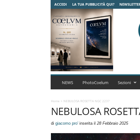
ACCEDI
LA TUA PUBBLICITÀ QUI?
NEWSLETTE
C
o
NEWS
PhotoCoelum
Sezioni
e
l
u
Home
>
NEBULOSA ROSETTA NGC 2237
NEBULOSA ROSETT
m
A
s
di
giacomo pro'
inserita il
28 Febbraio 2025
t
r
o