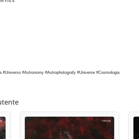
mm F/4.4
a #Universo #Astronomy #Astrophotografy #Universe #Cosmologia
utente