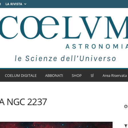
R
LA RIVISTA
COELUM DIGITALE
ABBONATI
SHOP
🛒
Area Riservata
A NGC 2237