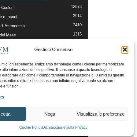
12873
-Coelum
2914
e e Incontri
2410
di Astronomia
1315
 del Mese
365
nomia, Astrofisica e Cosmologia
Gestisci Consenso
268
li e Risorse On-Line
192
og della Redazione
le migliori esperienze, utilizziamo tecnologie come i cookie per memorizzare
 alle informazioni del dispositivo. Il consenso a queste tecnologie ci
i elaborare dati come il comportamento di navigazione o ID unici su questo
consentire o ritirare il consenso può influire negativamente su alcune
he e funzioni.
izi
cetta
Nega
Visualizza le preferenze
ecesso
Regolamento uso sezione PhotoCoelum
Cookie Policy
Dichiarazione sulla Privacy
unity e Aree di Discussione
Cookie Policy (UE)