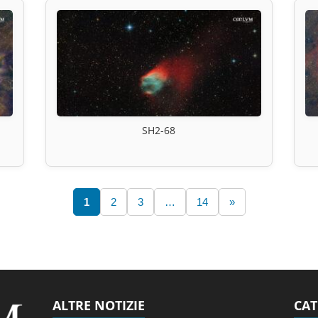
SH2-68
1
2
3
…
14
»
ALTRE NOTIZIE
CAT