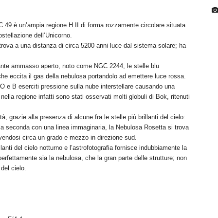
 49 è un’ampia regione H II di forma rozzamente circolare situata
ostellazione dell’Unicorno.
trova a una distanza di circa 5200 anni luce dal sistema solare; ha
llante ammasso aperto, noto come NGC 2244; le stelle blu
he eccita il gas della nebulosa portandolo ad emettere luce rossa.
e O e B eserciti pressione sulla nube interstellare causando una
lla regione infatti sono stati osservati molti globuli di Bok, ritenuti
, grazie alla presenza di alcune fra le stelle più brillanti del cielo:
la seconda con una linea immaginaria, la Nebulosa Rosetta si trova
vendosi circa un grado e mezzo in direzione sud.
anti del cielo notturno e l’astrofotografia fornisce indubbiamente la
perfettamente sia la nebulosa, che la gran parte delle strutture; non
 del cielo.