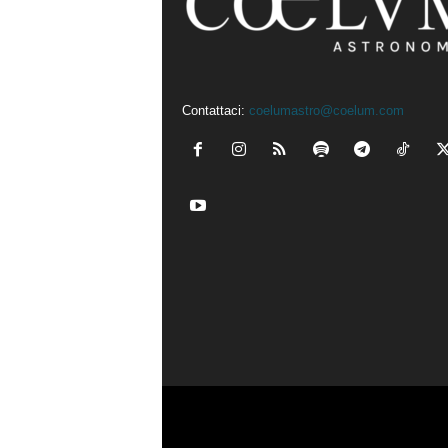
Contattaci:
coelumastro@coelum.com