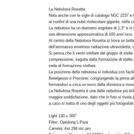
La Nebulosa Rosetta
Nota anche con le sigle di catalogo NGC 2237 e C
ai confini di una nube molecolare gigante, nella c
La nebulosa ha un diametro angolare di 1,3° e si 
una dimensione approssimativa di 100 anni luce.
Al centro della Nebulosa Rosetta si trova un bri
dell’ammasso emettono radiazione ultravioletta, c
Si pensa che il vento stellare del gruppo di stell
compressione, seguita dalla formazione di stelle; ne
sede di formazione stellare.
La posizione della nebulosa si individua con facilità
Betelgeuse e Procione; congiungendo la prima al
fermandosi a circa un terzo della distanza e muo
La Nebulosa Rosetta è una delle nebulose più brill
maggior soddisfazione, dato che in foto si rivela 
a caso si tratta di uno degli oggetti più fotografati
Light 130 x 300”
Filter: Optolong L-Para
Camera: Asi 294 mc pro