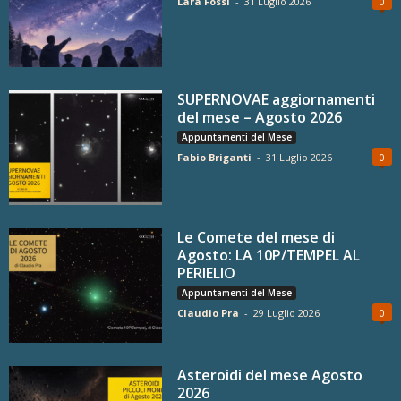
Lara Fossi
-
31 Luglio 2026
0
SUPERNOVAE aggiornamenti
del mese – Agosto 2026
Appuntamenti del Mese
Fabio Briganti
-
31 Luglio 2026
0
Le Comete del mese di
Agosto: LA 10P/TEMPEL AL
PERIELIO
Appuntamenti del Mese
Claudio Pra
-
29 Luglio 2026
0
Asteroidi del mese Agosto
2026