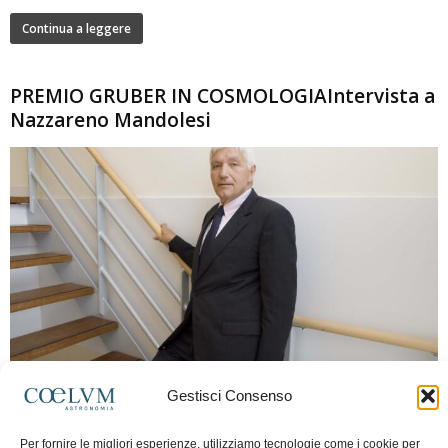
Continua a leggere
PREMIO GRUBER IN COSMOLOGIAIntervista a
Nazzareno Mandolesi
280
Gestisci Consenso
Frida Paolella
-
16 Giugno 2026
0
Intervista al professor Nazzareno Mandolesi, tra i protagonisti della cosmologia
Per fornire le migliori esperienze, utilizziamo tecnologie come i cookie per
spaziale europea e della missione Planck. Il dialogo ripercorre i principali