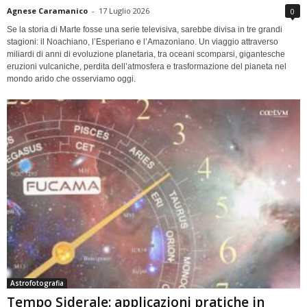
Agnese Caramanico
-
17 Luglio 2026
0
Se la storia di Marte fosse una serie televisiva, sarebbe divisa in tre grandi
stagioni: il Noachiano, l’Esperiano e l’Amazoniano. Un viaggio attraverso
miliardi di anni di evoluzione planetaria, tra oceani scomparsi, gigantesche
eruzioni vulcaniche, perdita dell’atmosfera e trasformazione del pianeta nel
mondo arido che osserviamo oggi.
Astrofotografia
Tempo Siderale: applicazioni pratiche in