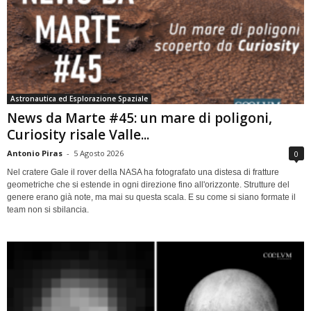
Astronautica ed Esplorazione Spaziale
News da Marte #45: un mare di poligoni,
Curiosity risale Valle...
Antonio Piras
-
5 Agosto 2026
0
Nel cratere Gale il rover della NASA ha fotografato una distesa di fratture
geometriche che si estende in ogni direzione fino all'orizzonte. Strutture del
genere erano già note, ma mai su questa scala. E su come si siano formate il
team non si sbilancia.