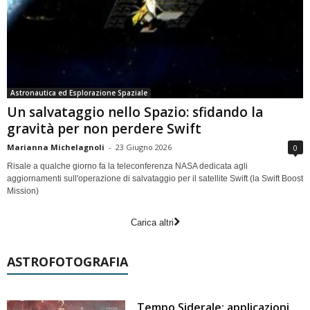
Astronautica ed Esplorazione Spaziale
Un salvataggio nello Spazio: sfidando la
gravità per non perdere Swift
Marianna Michelagnoli
-
23 Giugno 2026
0
Risale a qualche giorno fa la teleconferenza NASA dedicata agli
aggiornamenti sull'operazione di salvataggio per il satellite Swift (la Swift Boost
Mission)
Carica altri
ASTROFOTOGRAFIA
Tempo Siderale: applicazioni