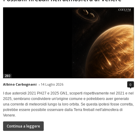
280
Albino Carbognani
-
14 Luglio 2026
0
I due asteroidi 2021 PH27 e 2025 GN1, scoperti rispettivamente nel 2021 e nel
2025, sembrano condividere un'origine comune e potrebbero aver generato
una corrente di meteoroidi lungo la loro orbita. Se questa ipotesi fosse corretta,
potrebbe essere possibile osservare dalla Terra fireball nell'atmosfera di
Venere.
Continua a leggere