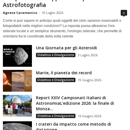
Astrofotografia
Agnese Caramanico
-
10 Luglio 2026
0
Come si può sapere in anticipo quali oggetti del cielo saranno osservabili o
fotografabili nelle migliori condizioni? La risposta passa attraverso l'ora
siderale locale e un semplice strumento, l'orologio siderale, che permette di
orientarsi tra le coordinate della volta celeste
Una Giornata per gli Asteroidi
Didattica e Divulgazione
3 Luglio 2026
Marte, il pianeta dei record
Didattica e Divulgazione
19 Giugno 2026
Report XXIV Campionati Italiani di
AstronomiaL'edizione 2026: la finale di
Monza...
Didattica e Divulgazione
16 Giugno 2026
I crateri da impatto come metodo di
datazione