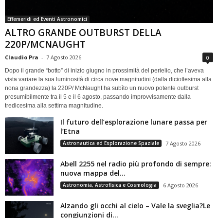
Effemeridi ed Eventi Astronomici
ALTRO GRANDE OUTBURST DELLA
220P/MCNAUGHT
Claudio Pra
-
7 Agosto 2026
0
Dopo il grande “botto” di inizio giugno in prossimità del perielio, che l’aveva
vista variare la sua luminosità di circa nove magnitudini (dalla diciottesima alla
nona grandezza) la 220P/ McNaught ha subìto un nuovo potente outburst
presumibilmente tra il 5 e il 6 agosto, passando improvvisamente dalla
tredicesima alla settima magnitudine.
Il futuro dell’esplorazione lunare passa per
l’Etna
Astronautica ed Esplorazione Spaziale
7 Agosto 2026
Abell 2255 nel radio più profondo di sempre:
nuova mappa del...
Astronomia, Astrofisica e Cosmologia
6 Agosto 2026
Alzando gli occhi al cielo – Vale la sveglia?Le
congiunzioni di...