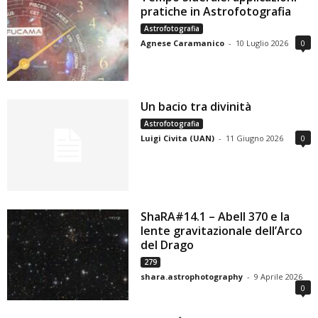
pratiche in Astrofotografia
Astrofotografia
Agnese Caramanico
-
10 Luglio 2026
0
Un bacio tra divinità
Astrofotografia
Luigi Civita (UAN)
-
11 Giugno 2026
0
ShaRA#14.1 – Abell 370 e la
lente gravitazionale dell’Arco
del Drago
279
shara.astrophotography
-
9 Aprile 2026
0