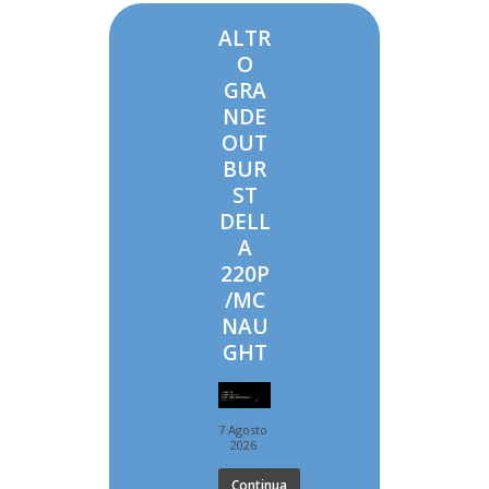
ALTR
O
GRA
NDE
OUT
BUR
ST
DELL
A
220P
/MC
NAU
GHT
7 Agosto
2026
Continua