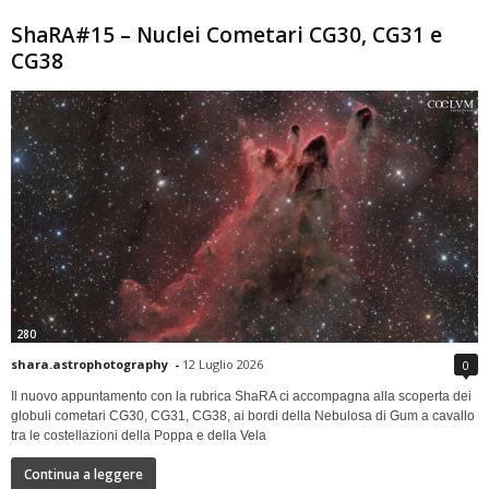
ShaRA#15 – Nuclei Cometari CG30, CG31 e
CG38
280
shara.astrophotography
-
12 Luglio 2026
0
Il nuovo appuntamento con la rubrica ShaRA ci accompagna alla scoperta dei
globuli cometari CG30, CG31, CG38, ai bordi della Nebulosa di Gum a cavallo
tra le costellazioni della Poppa e della Vela
Continua a leggere