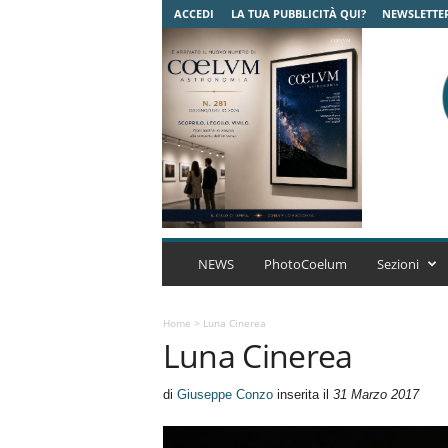
ACCEDI
LA TUA PUBBLICITÀ QUI?
NEWSLETTE
C
o
NEWS
PhotoCoelum
Sezioni
e
l
u
Home
>
Luna Cinerea
Luna Cinerea
m
A
s
di
Giuseppe Conzo
inserita il
31 Marzo 2017
t
r
o