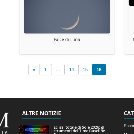
Falce di Luna
«
1
…
14
15
16
ALTRE NOTIZIE
CAT
Photo
Eclissi totale di Sole 2026: gli
strumenti del Time Baseline