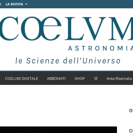
R
LA RIVISTA
COELUM DIGITALE
ABBONATI
SHOP
🛒
Area Riservata