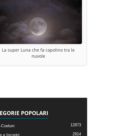
La super Luna che fa capolino tra le
nuvole
EGORIE POPOLARI
12873
-Coelum
2914
e e Incontri