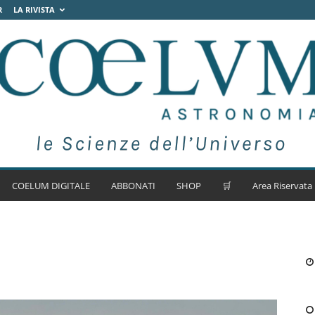
R
LA RIVISTA
COELUM DIGITALE
ABBONATI
SHOP
🛒
Area Riservata