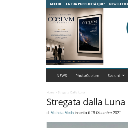
ACCEDI
LA TUA PUBBLICITÀ QUI?
NEWSLETTE
C
o
NEWS
PhotoCoelum
Sezioni
e
l
u
Home
>
Stregata Dalla Luna
Stregata dalla Luna
m
A
s
di
Michela Meda
inserita il
19 Dicembre 2021
t
r
o