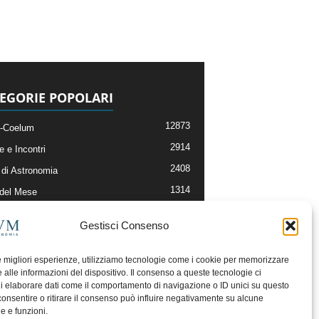
EGORIE POPOLARI
12873
-Coelum
2914
e e Incontri
2408
di Astronomia
1314
 del Mese
364
nomia, Astrofisica e Cosmologia
Gestisci Consenso
268
li e Risorse On-Line
192
og della Redazione
le migliori esperienze, utilizziamo tecnologie come i cookie per memorizzare
 alle informazioni del dispositivo. Il consenso a queste tecnologie ci
i elaborare dati come il comportamento di navigazione o ID unici su questo
consentire o ritirare il consenso può influire negativamente su alcune
he e funzioni.