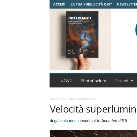
ACCEDI
LA TUA PUBBLICITÀ QUI?
NEWSLETTE
C
o
NEWS
PhotoCoelum
Sezioni
e
l
u
Home
>
Velocità Superluminale
Velocità superlumin
m
A
s
di
gabriele iocco
inserita il
6 Dicembre 2018
t
r
o