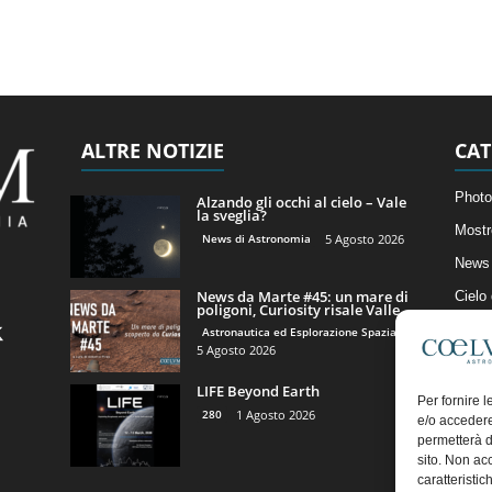
ALTRE NOTIZIE
CAT
Photo
Alzando gli occhi al cielo – Vale
la sveglia?
Mostr
News di Astronomia
5 Agosto 2026
News 
News da Marte #45: un mare di
Cielo
poligoni, Curiosity risale Valle...
Astro
Astronautica ed Esplorazione Spaziale
5 Agosto 2026
Artico
LIFE Beyond Earth
Il Bl
Per fornire 
280
1 Agosto 2026
e/o accedere
permetterà d
sito. Non ac
caratteristic