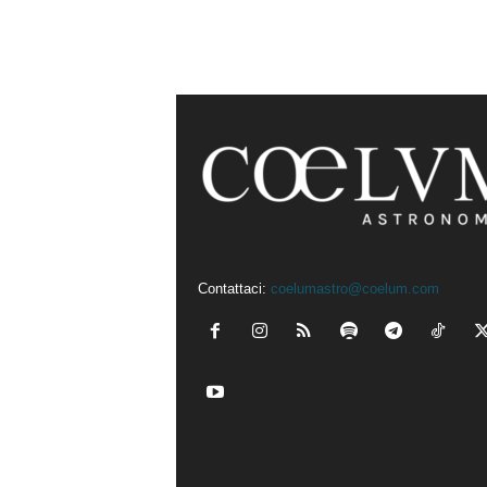
Contattaci:
coelumastro@coelum.com