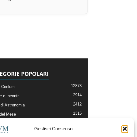
EGORIE POPOLARI
12873
-Coelum
2914
e e Incontri
2412
di Astronomia
1315
 del Mese
365
nomia, Astrofisica e Cosmologia
Gestisci Consenso
268
li e Risorse On-Line