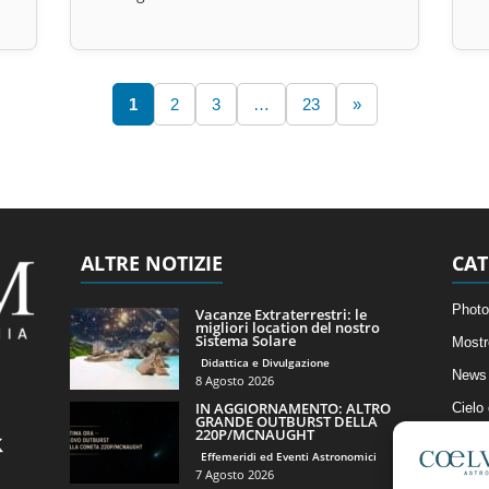
1
2
3
…
23
»
ALTRE NOTIZIE
CAT
Photo
Vacanze Extraterrestri: le
migliori location del nostro
Sistema Solare
Mostr
Didattica e Divulgazione
News 
8 Agosto 2026
IN AGGIORNAMENTO: ALTRO
Cielo
GRANDE OUTBURST DELLA
220P/MCNAUGHT
Astro
Effemeridi ed Eventi Astronomici
Artico
7 Agosto 2026