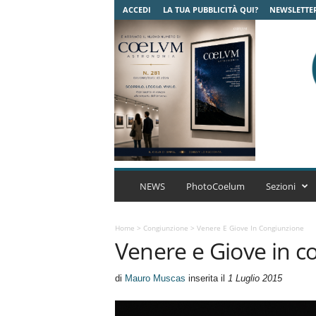
ACCEDI
LA TUA PUBBLICITÀ QUI?
NEWSLETTE
C
o
NEWS
PhotoCoelum
Sezioni
e
l
u
Home
>
Congiunzione
>
Venere E Giove In Congiunzione
Venere e Giove in c
m
A
s
di
Mauro Muscas
inserita il
1 Luglio 2015
t
r
o