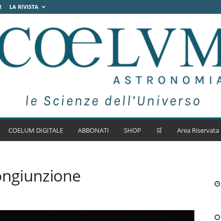
R
LA RIVISTA
COELUM DIGITALE
ABBONATI
SHOP
🛒
Area Riservata
ongiunzione