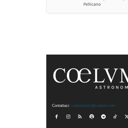
Pellicano
Contattaci:
coelumastro@coelum.com