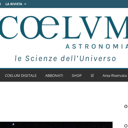
R
LA RIVISTA
COELUM DIGITALE
ABBONATI
SHOP
🛒
Area Riservata