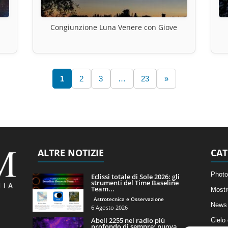
Congiunzione Luna Venere con Giove
1
2
3
…
23
»
ALTRE NOTIZIE
CAT
Photo
Eclissi totale di Sole 2026: gli
strumenti del Time Baseline
Team...
Mostr
Astrotecnica e Osservazione
News 
6 Agosto 2026
Abell 2255 nel radio più
Cielo
profondo di sempre: nuova