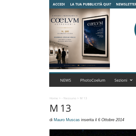
ACCEDI
LA TUA PUBBLICITÀ QUI?
NEWSLETTE
C
o
NEWS
PhotoCoelum
Sezioni
e
l
u
Home
>
- Nessuno
>
M 13
M 13
m
A
s
di
Mauro Muscas
inserita il
6 Ottobre 2014
t
r
o