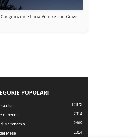
Congiunzione Luna Venere con Giove
EGORIE POPOLARI
12873
-Coelum
2914
e e Incontri
2409
di Astronomia
1314
 del Mese