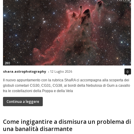
280
shara.astrophotography
-
12 Luglio 2026
0
Il nuovo appuntamento con la rubrica ShaRA ci accompagna alla scoperta dei
globuli cometari CG30, CG31, CG38, ai bordi della Nebulosa di Gum a cavallo
tra le costellazioni della Poppa e della Vela
Continua a leggere
Come ingigantire a dismisura un problema di
una banalità disarmante