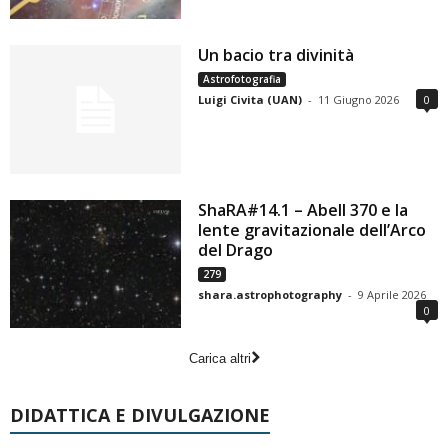
Un bacio tra divinità
Astrofotografia
Luigi Civita (UAN)
-
11 Giugno 2026
0
ShaRA#14.1 – Abell 370 e la
lente gravitazionale dell’Arco
del Drago
279
shara.astrophotography
-
9 Aprile 2026
0
Carica altri
DIDATTICA E DIVULGAZIONE