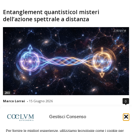
Entanglement quantisticoI misteri
dell’azione spettrale a distanza
280
Marco Lorrai
-
15 Giugno 2026
0
L'entanglement quantistico è uno dei fenomeni più sorprendenti della fisica
moderna: due particelle possono mostrare correlazioni che sembrano ignorare
Gestisci Consenso
la distanza che le separa. Gli esperimenti e i teoremi di Bell hanno escluso le
semplici spiegazioni basate su "variabili nascoste" locali, confermando le
Per fornire le migliori esperienze, utilizziamo tecnologie come i cookie per
previsioni della meccanica quantistica. Nonostante ciò, l'entanglement non