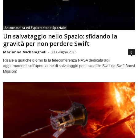
Astronautica ed Esplorazione Spaziale
Un salvataggio nello Spazio: sfidando la
gravità per non perdere Swift
Marianna Michelagnoli
-
23 Giugno 2026
0
Risale a qualche giorno fa la teleconferenza NASA dedicata agli
aggiornamenti sull'operazione di salvataggio per il satellite Swift (la Swift Boost
Mission)