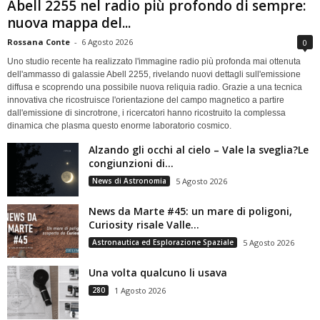
Abell 2255 nel radio più profondo di sempre:
nuova mappa del...
Rossana Conte
-
6 Agosto 2026
0
Uno studio recente ha realizzato l'immagine radio più profonda mai ottenuta
dell'ammasso di galassie Abell 2255, rivelando nuovi dettagli sull'emissione
diffusa e scoprendo una possibile nuova reliquia radio. Grazie a una tecnica
innovativa che ricostruisce l'orientazione del campo magnetico a partire
dall'emissione di sincrotrone, i ricercatori hanno ricostruito la complessa
dinamica che plasma questo enorme laboratorio cosmico.
Alzando gli occhi al cielo – Vale la sveglia?Le
congiunzioni di...
News di Astronomia
5 Agosto 2026
News da Marte #45: un mare di poligoni,
Curiosity risale Valle...
Astronautica ed Esplorazione Spaziale
5 Agosto 2026
Una volta qualcuno li usava
280
1 Agosto 2026