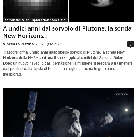
Astronautica ed Esplorazione Spaziale
A undici anni dal sorvolo di Plutone, la sonda
New Horizons...
Vincenzo Pettina
-
16 Luglio 2026
0
Trascorsi ormai undici anni dallo storico sorvolo di Plutone, la sonda New
Horizons della NASA continua il suo viaggio ai confini del Sistema Solare.
Dopo un nuovo risveglio dall’ibernazione, la missione si prepara a trasmettere
dati preziosi dalla fascia di Kuiper, una regione ancora in gran parte
inesplorata