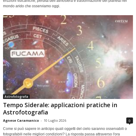
eruzioni vulcaniche, perdita dell’atmosfera e trasformazione del pianeta nel
mondo arido che osserviamo oggi.
Astrofotografia
Tempo Siderale: applicazioni pratiche in
Astrofotografia
Agnese Caramanico
-
10 Luglio 2026
0
Come si può sapere in anticipo quali oggetti del cielo saranno osservabili o
fotografabili nelle migliori condizioni? La risposta passa attraverso l'ora