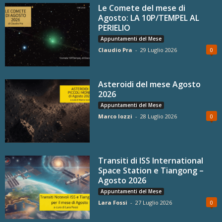
Le Comete del mese di
Agosto: LA 10P/TEMPEL AL
PERIELIO
Appuntamenti del Mese
Claudio Pra
-
29 Luglio 2026
0
Asteroidi del mese Agosto
2026
Appuntamenti del Mese
Marco Iozzi
-
28 Luglio 2026
0
Transiti di ISS International
Space Station e Tiangong –
Agosto 2026
Appuntamenti del Mese
Lara Fossi
-
27 Luglio 2026
0