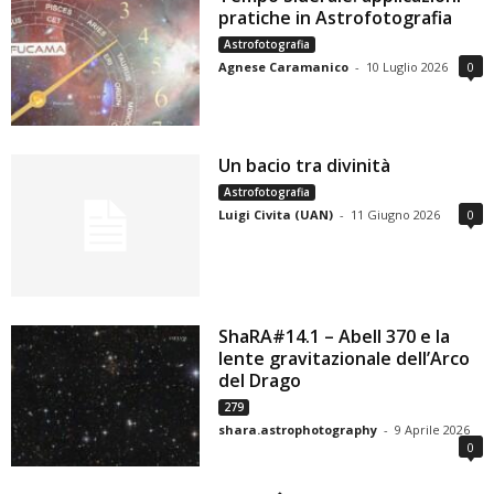
pratiche in Astrofotografia
Astrofotografia
Agnese Caramanico
-
10 Luglio 2026
0
Un bacio tra divinità
Astrofotografia
Luigi Civita (UAN)
-
11 Giugno 2026
0
ShaRA#14.1 – Abell 370 e la
lente gravitazionale dell’Arco
del Drago
279
shara.astrophotography
-
9 Aprile 2026
0