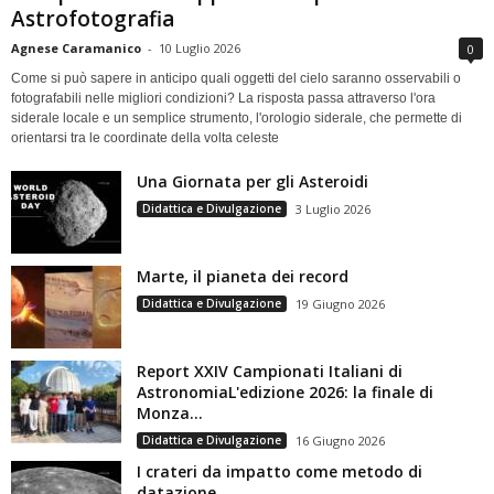
Astrofotografia
Agnese Caramanico
-
10 Luglio 2026
0
Come si può sapere in anticipo quali oggetti del cielo saranno osservabili o
fotografabili nelle migliori condizioni? La risposta passa attraverso l'ora
siderale locale e un semplice strumento, l'orologio siderale, che permette di
orientarsi tra le coordinate della volta celeste
Una Giornata per gli Asteroidi
Didattica e Divulgazione
3 Luglio 2026
Marte, il pianeta dei record
Didattica e Divulgazione
19 Giugno 2026
Report XXIV Campionati Italiani di
AstronomiaL'edizione 2026: la finale di
Monza...
Didattica e Divulgazione
16 Giugno 2026
I crateri da impatto come metodo di
datazione