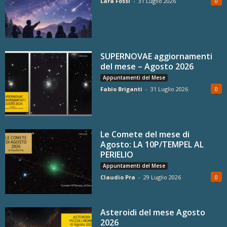
Lara Fossi
-
31 Luglio 2026
0
SUPERNOVAE aggiornamenti
del mese – Agosto 2026
Appuntamenti del Mese
Fabio Briganti
-
31 Luglio 2026
0
Le Comete del mese di
Agosto: LA 10P/TEMPEL AL
PERIELIO
Appuntamenti del Mese
Claudio Pra
-
29 Luglio 2026
0
Asteroidi del mese Agosto
2026