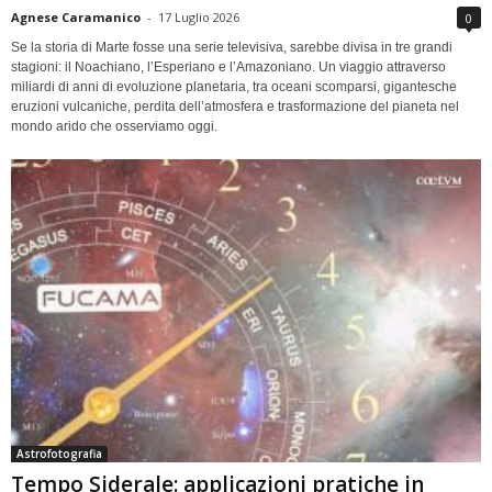
Agnese Caramanico
-
17 Luglio 2026
0
Se la storia di Marte fosse una serie televisiva, sarebbe divisa in tre grandi
stagioni: il Noachiano, l’Esperiano e l’Amazoniano. Un viaggio attraverso
miliardi di anni di evoluzione planetaria, tra oceani scomparsi, gigantesche
eruzioni vulcaniche, perdita dell’atmosfera e trasformazione del pianeta nel
mondo arido che osserviamo oggi.
Astrofotografia
Tempo Siderale: applicazioni pratiche in