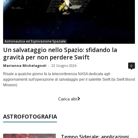
Astronautica ed Esplorazione Spaziale
Un salvataggio nello Spazio: sfidando la
gravità per non perdere Swift
Marianna Michelagnoli
-
23 Giugno 2026
0
Risale a qualche giorno fa la teleconferenza NASA dedicata agli
aggiornamenti sull'operazione di salvataggio per il satellite Swift (la Swift Boost
Mission)
Carica altri
ASTROFOTOGRAFIA
Tempo Siderale: applicazioni