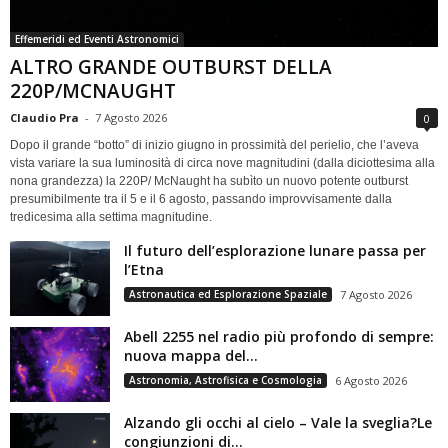
Effemeridi ed Eventi Astronomici
ALTRO GRANDE OUTBURST DELLA
220P/MCNAUGHT
Claudio Pra
-
7 Agosto 2026
0
Dopo il grande “botto” di inizio giugno in prossimità del perielio, che l’aveva
vista variare la sua luminosità di circa nove magnitudini (dalla diciottesima alla
nona grandezza) la 220P/ McNaught ha subìto un nuovo potente outburst
presumibilmente tra il 5 e il 6 agosto, passando improvvisamente dalla
tredicesima alla settima magnitudine.
Il futuro dell’esplorazione lunare passa per
l’Etna
Astronautica ed Esplorazione Spaziale
7 Agosto 2026
Abell 2255 nel radio più profondo di sempre:
nuova mappa del...
Astronomia, Astrofisica e Cosmologia
6 Agosto 2026
Alzando gli occhi al cielo – Vale la sveglia?Le
congiunzioni di...