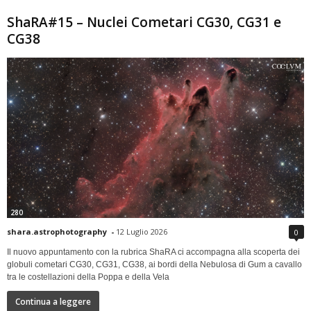
ShaRA#15 – Nuclei Cometari CG30, CG31 e
CG38
280
shara.astrophotography
-
12 Luglio 2026
0
Il nuovo appuntamento con la rubrica ShaRA ci accompagna alla scoperta dei
globuli cometari CG30, CG31, CG38, ai bordi della Nebulosa di Gum a cavallo
tra le costellazioni della Poppa e della Vela
Continua a leggere