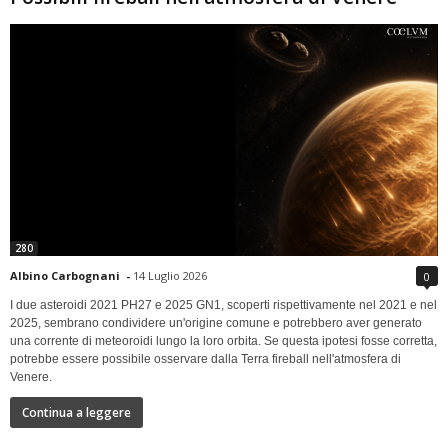
280
Albino Carbognani
-
14 Luglio 2026
0
I due asteroidi 2021 PH27 e 2025 GN1, scoperti rispettivamente nel 2021 e nel
2025, sembrano condividere un'origine comune e potrebbero aver generato
una corrente di meteoroidi lungo la loro orbita. Se questa ipotesi fosse corretta,
potrebbe essere possibile osservare dalla Terra fireball nell'atmosfera di
Venere.
Continua a leggere