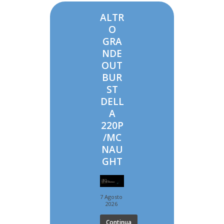
ALTR
O
GRA
NDE
OUT
BUR
ST
DELL
A
220P
/MC
NAU
GHT
7 Agosto
2026
Continua