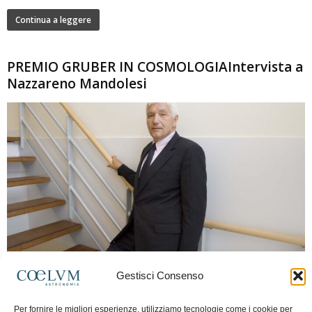
Continua a leggere
PREMIO GRUBER IN COSMOLOGIAIntervista a
Nazzareno Mandolesi
280
Gestisci Consenso
Frida Paolella
-
16 Giugno 2026
0
Intervista al professor Nazzareno Mandolesi, tra i protagonisti della cosmologia
Per fornire le migliori esperienze, utilizziamo tecnologie come i cookie per
spaziale europea e della missione Planck. Il dialogo ripercorre i principali