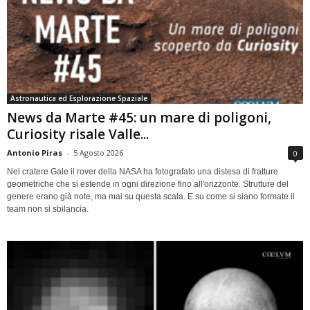
Astronautica ed Esplorazione Spaziale
News da Marte #45: un mare di poligoni,
Curiosity risale Valle...
Antonio Piras
-
5 Agosto 2026
0
Nel cratere Gale il rover della NASA ha fotografato una distesa di fratture
geometriche che si estende in ogni direzione fino all'orizzonte. Strutture del
genere erano già note, ma mai su questa scala. E su come si siano formate il
team non si sbilancia.