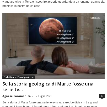
viaggiare oltre la Terra e riscoprire, proprio guardandola da lontano, quanto sia
preziosa la nostra unica casa
Didattica e Divulgazione
Se la storia geologica di Marte fosse una
serie tv…
Agnese Caramanico
-
17 Luglio 2026
0
Se la storia di Marte fosse una serie televisiva, sarebbe divisa in tre grandi
stagioni: il Noachiano, l’Esperiano e l’Amazoniano. Un viaggio attraverso