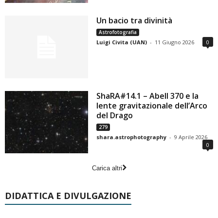
Un bacio tra divinità
Astrofotografia
Luigi Civita (UAN)
-
11 Giugno 2026
0
ShaRA#14.1 – Abell 370 e la
lente gravitazionale dell’Arco
del Drago
279
shara.astrophotography
-
9 Aprile 2026
0
Carica altri
DIDATTICA E DIVULGAZIONE