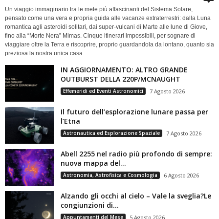
Un viaggio immaginario tra le mete più affascinanti del Sistema Solare,
pensato come una vera e propria guida alle vacanze extraterrestri: dalla Luna
romantica agli asteroidi solitari, dai super-vulcani di Marte alle lune di Giove,
fino alla “Morte Nera” Mimas. Cinque itinerari impossibili, per sognare di
viaggiare oltre la Terra e riscoprire, proprio guardandola da lontano, quanto sia
preziosa la nostra unica casa
IN AGGIORNAMENTO: ALTRO GRANDE
OUTBURST DELLA 220P/MCNAUGHT
Effemeridi ed Eventi Astronomici
7 Agosto 2026
Il futuro dell’esplorazione lunare passa per
l’Etna
Astronautica ed Esplorazione Spaziale
7 Agosto 2026
Abell 2255 nel radio più profondo di sempre:
nuova mappa del...
Astronomia, Astrofisica e Cosmologia
6 Agosto 2026
Alzando gli occhi al cielo – Vale la sveglia?Le
congiunzioni di...
Appuntamenti del Mese
5 Agosto 2026