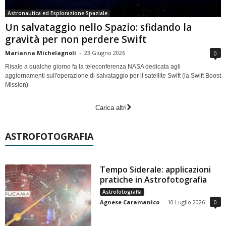
Astronautica ed Esplorazione Spaziale
Un salvataggio nello Spazio: sfidando la
gravità per non perdere Swift
Marianna Michelagnoli
-
23 Giugno 2026
0
Risale a qualche giorno fa la teleconferenza NASA dedicata agli
aggiornamenti sull'operazione di salvataggio per il satellite Swift (la Swift Boost
Mission)
Carica altri
ASTROFOTOGRAFIA
Tempo Siderale: applicazioni
pratiche in Astrofotografia
Astrofotografia
Agnese Caramanico
-
10 Luglio 2026
0