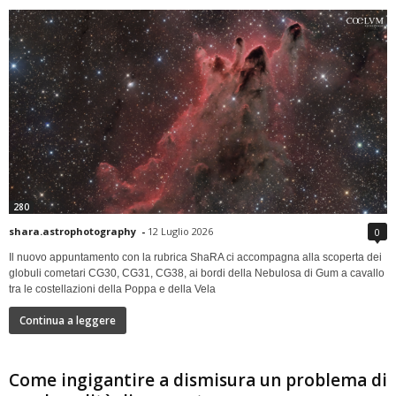
280
shara.astrophotography
-
12 Luglio 2026
0
Il nuovo appuntamento con la rubrica ShaRA ci accompagna alla scoperta dei
globuli cometari CG30, CG31, CG38, ai bordi della Nebulosa di Gum a cavallo
tra le costellazioni della Poppa e della Vela
Continua a leggere
Come ingigantire a dismisura un problema di