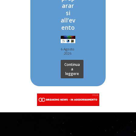
arar
si
all’ev
ento
6 Agosto
2026
Continua
a
leggere