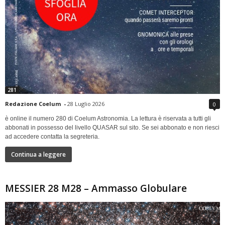
281
Redazione Coelum
-
28 Luglio 2026
0
è online il numero 280 di Coelum Astronomia. La lettura è riservata a tutti gli
abbonati in possesso del livello QUASAR sul sito. Se sei abbonato e non riesci
ad accedere contatta la segreteria.
Continua a leggere
MESSIER 28 M28 – Ammasso Globulare