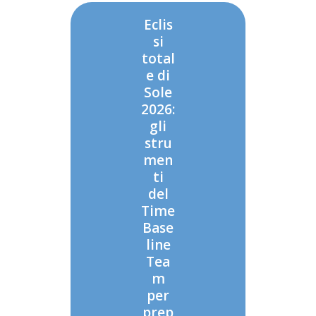
Eclis
si
total
e di
Sole
2026:
gli
stru
men
ti
del
Time
Base
line
Tea
m
per
prep