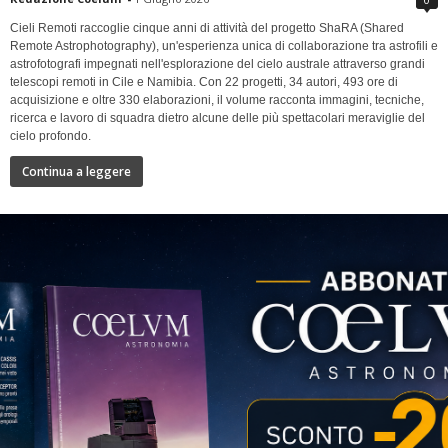
Cieli Remoti raccoglie cinque anni di attività del progetto ShaRA (Shared
Remote Astrophotography), un'esperienza unica di collaborazione tra astrofili e
astrofotografi impegnati nell'esplorazione del cielo australe attraverso grandi
telescopi remoti in Cile e Namibia. Con 22 progetti, 34 autori, 493 ore di
acquisizione e oltre 330 elaborazioni, il volume racconta immagini, tecniche,
ricerca e lavoro di squadra dietro alcune delle più spettacolari meraviglie del
cielo profondo.
Continua a leggere