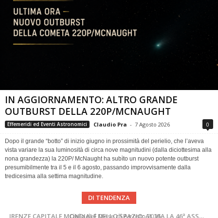
IN AGGIORNAMENTO: ALTRO GRANDE
OUTBURST DELLA 220P/MCNAUGHT
Claudio Pra
-
7 Agosto 2026
0
Effemeridi ed Eventi Astronomici
Dopo il grande “botto” di inizio giugno in prossimità del perielio, che l’aveva
vista variare la sua luminosità di circa nove magnitudini (dalla diciottesima alla
nona grandezza) la 220P/ McNaught ha subìto un nuovo potente outburst
presumibilmente tra il 5 e il 6 agosto, passando improvvisamente dalla
tredicesima alla settima magnitudine.
DI TENDENZA
SUPERNOVAE aggiornamenti del mese – Agosto 2026
Cielo del Mese di Agosto 2026