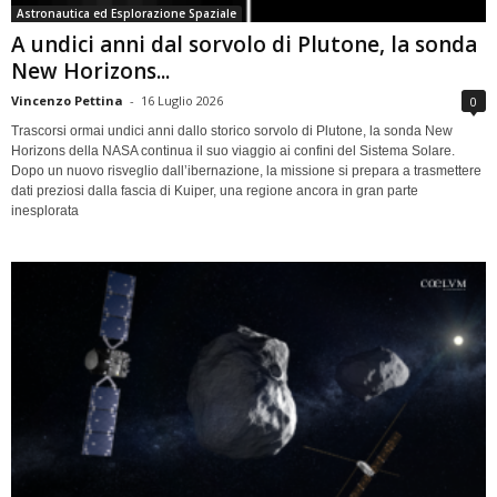
Astronautica ed Esplorazione Spaziale
A undici anni dal sorvolo di Plutone, la sonda
New Horizons...
Vincenzo Pettina
-
16 Luglio 2026
0
Trascorsi ormai undici anni dallo storico sorvolo di Plutone, la sonda New
Horizons della NASA continua il suo viaggio ai confini del Sistema Solare.
Dopo un nuovo risveglio dall’ibernazione, la missione si prepara a trasmettere
dati preziosi dalla fascia di Kuiper, una regione ancora in gran parte
inesplorata