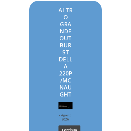
ALTR
O
GRA
NDE
OUT
BUR
ST
DELL
A
220P
/MC
NAU
GHT
7 Agosto
2026
Continua