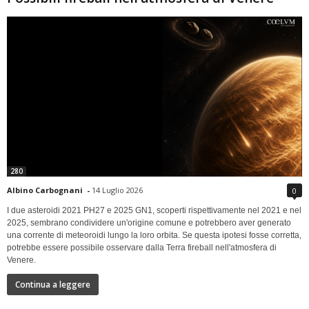
280
Albino Carbognani
-
14 Luglio 2026
0
I due asteroidi 2021 PH27 e 2025 GN1, scoperti rispettivamente nel 2021 e nel
2025, sembrano condividere un'origine comune e potrebbero aver generato
una corrente di meteoroidi lungo la loro orbita. Se questa ipotesi fosse corretta,
potrebbe essere possibile osservare dalla Terra fireball nell'atmosfera di
Venere.
Continua a leggere