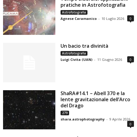
pratiche in Astrofotografia
Astrofotografia
Agnese Caramanico
-
10 Luglio 2026
0
Un bacio tra divinità
Astrofotografia
Luigi Civita (UAN)
-
11 Giugno 2026
0
ShaRA#14.1 – Abell 370 e la
lente gravitazionale dell’Arco
del Drago
279
shara.astrophotography
-
9 Aprile 2026
0