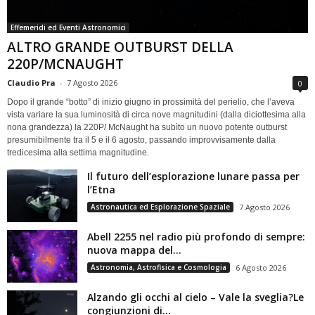
Effemeridi ed Eventi Astronomici
ALTRO GRANDE OUTBURST DELLA
220P/MCNAUGHT
Claudio Pra
-
7 Agosto 2026
0
Dopo il grande “botto” di inizio giugno in prossimità del perielio, che l’aveva
vista variare la sua luminosità di circa nove magnitudini (dalla diciottesima alla
nona grandezza) la 220P/ McNaught ha subìto un nuovo potente outburst
presumibilmente tra il 5 e il 6 agosto, passando improvvisamente dalla
tredicesima alla settima magnitudine.
Il futuro dell’esplorazione lunare passa per
l’Etna
Astronautica ed Esplorazione Spaziale
7 Agosto 2026
Abell 2255 nel radio più profondo di sempre:
nuova mappa del...
Astronomia, Astrofisica e Cosmologia
6 Agosto 2026
Alzando gli occhi al cielo – Vale la sveglia?Le
congiunzioni di...