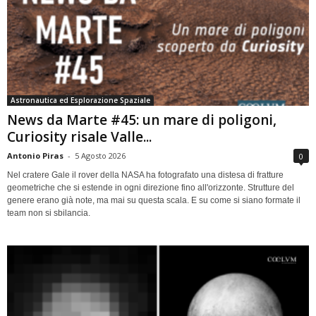
Astronautica ed Esplorazione Spaziale
News da Marte #45: un mare di poligoni,
Curiosity risale Valle...
Antonio Piras
-
5 Agosto 2026
0
Nel cratere Gale il rover della NASA ha fotografato una distesa di fratture
geometriche che si estende in ogni direzione fino all'orizzonte. Strutture del
genere erano già note, ma mai su questa scala. E su come si siano formate il
team non si sbilancia.