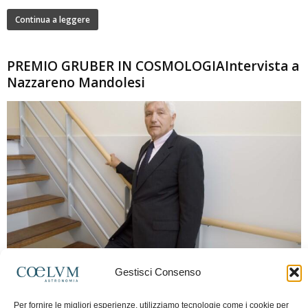
Continua a leggere
PREMIO GRUBER IN COSMOLOGIAIntervista a
Nazzareno Mandolesi
280
Gestisci Consenso
Frida Paolella
-
16 Giugno 2026
0
Intervista al professor Nazzareno Mandolesi, tra i protagonisti della cosmologia
Per fornire le migliori esperienze, utilizziamo tecnologie come i cookie per
spaziale europea e della missione Planck. Il dialogo ripercorre i principali