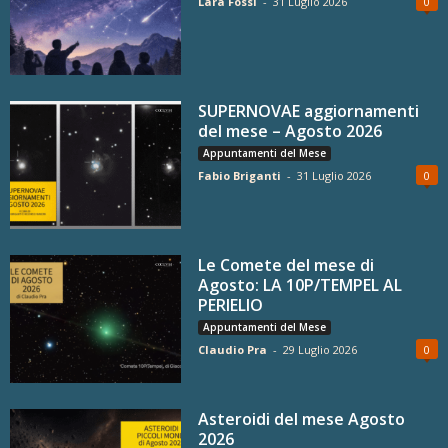
Lara Fossi
-
31 Luglio 2026
0
SUPERNOVAE aggiornamenti
del mese – Agosto 2026
Appuntamenti del Mese
Fabio Briganti
-
31 Luglio 2026
0
Le Comete del mese di
Agosto: LA 10P/TEMPEL AL
PERIELIO
Appuntamenti del Mese
Claudio Pra
-
29 Luglio 2026
0
Asteroidi del mese Agosto
2026