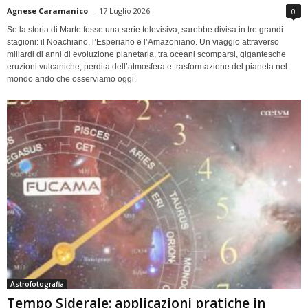
Agnese Caramanico
-
17 Luglio 2026
0
Se la storia di Marte fosse una serie televisiva, sarebbe divisa in tre grandi
stagioni: il Noachiano, l’Esperiano e l’Amazoniano. Un viaggio attraverso
miliardi di anni di evoluzione planetaria, tra oceani scomparsi, gigantesche
eruzioni vulcaniche, perdita dell’atmosfera e trasformazione del pianeta nel
mondo arido che osserviamo oggi.
Astrofotografia
Tempo Siderale: applicazioni pratiche in