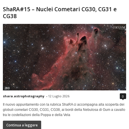
ShaRA#15 – Nuclei Cometari CG30, CG31 e
CG38
280
shara.astrophotography
-
12 Luglio 2026
0
Il nuovo appuntamento con la rubrica ShaRA ci accompagna alla scoperta dei
globuli cometari CG30, CG31, CG38, ai bordi della Nebulosa di Gum a cavallo
tra le costellazioni della Poppa e della Vela
Continua a leggere