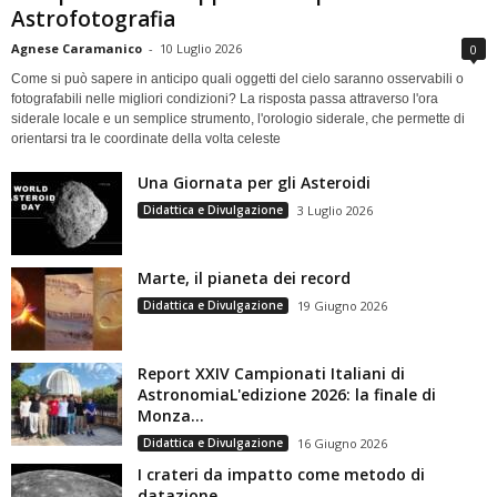
Astrofotografia
Agnese Caramanico
-
10 Luglio 2026
0
Come si può sapere in anticipo quali oggetti del cielo saranno osservabili o
fotografabili nelle migliori condizioni? La risposta passa attraverso l'ora
siderale locale e un semplice strumento, l'orologio siderale, che permette di
orientarsi tra le coordinate della volta celeste
Una Giornata per gli Asteroidi
Didattica e Divulgazione
3 Luglio 2026
Marte, il pianeta dei record
Didattica e Divulgazione
19 Giugno 2026
Report XXIV Campionati Italiani di
AstronomiaL'edizione 2026: la finale di
Monza...
Didattica e Divulgazione
16 Giugno 2026
I crateri da impatto come metodo di
datazione