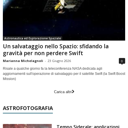
Astronautica ed Esplorazione Spaziale
Un salvataggio nello Spazio: sfidando la
gravità per non perdere Swift
Marianna Michelagnoli
-
23 Giugno 2026
0
Risale a qualche giorno fa la teleconferenza NASA dedicata agli
aggiornamenti sull'operazione di salvataggio per il satellite Swift (la Swift Boost
Mission)
Carica altri
ASTROFOTOGRAFIA
Tempo Siderale: applicazioni