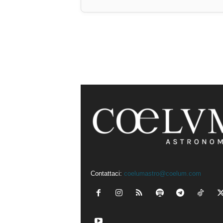
Contattaci:
coelumastro@coelum.com