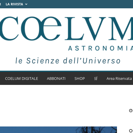
R
LA RIVISTA
COELUM DIGITALE
ABBONATI
SHOP
🛒
Area Riservata