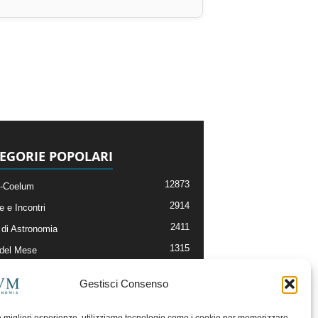
EGORIE POPOLARI
12873
-Coelum
2914
e e Incontri
2411
di Astronomia
1315
 del Mese
365
nomia, Astrofisica e Cosmologia
Gestisci Consenso
268
li e Risorse On-Line
192
og della Redazione