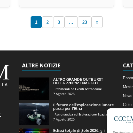
1
2
3
…
23
»
ALTRE NOTIZIE
CAT
Photo
ALTRO GRANDE OUTBURST
DELLA 220P/MCNAUGHT
Mostr
Effemeridi ed Eventi Astronomici
7 Agosto 2026
News 
Il futuro dell’esplorazione lunare
Cielo
passa per l’Etna
Astro
Astronautica ed Esplorazione Spaziale
7 Agosto 2026
Artico
Eclissi totale di Sole 2026: gli
Il Bl