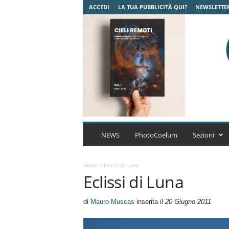
ACCEDI
LA TUA PUBBLICITÀ QUI?
NEWSLETTE
C
o
NEWS
PhotoCoelum
Sezioni
e
l
u
Home
>
Eclissi Di Luna
Eclissi di Luna
m
A
s
di
Mauro Muscas
inserita il
20 Giugno 2011
t
r
o