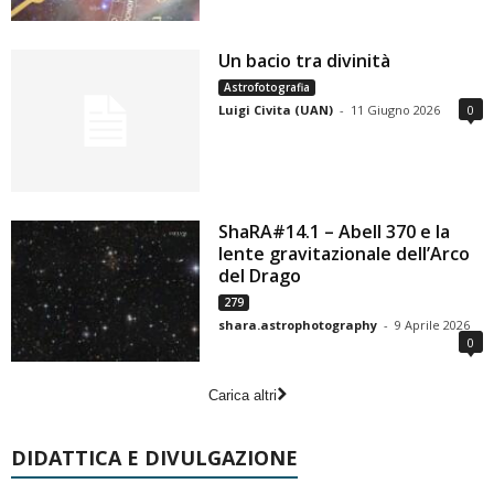
Un bacio tra divinità
Astrofotografia
Luigi Civita (UAN)
-
11 Giugno 2026
0
ShaRA#14.1 – Abell 370 e la
lente gravitazionale dell’Arco
del Drago
279
shara.astrophotography
-
9 Aprile 2026
0
Carica altri
DIDATTICA E DIVULGAZIONE