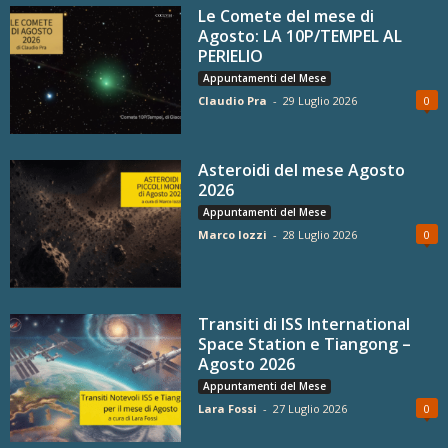
Le Comete del mese di
Agosto: LA 10P/TEMPEL AL
PERIELIO
Appuntamenti del Mese
Claudio Pra
-
29 Luglio 2026
0
Asteroidi del mese Agosto
2026
Appuntamenti del Mese
Marco Iozzi
-
28 Luglio 2026
0
Transiti di ISS International
Space Station e Tiangong –
Agosto 2026
Appuntamenti del Mese
Lara Fossi
-
27 Luglio 2026
0