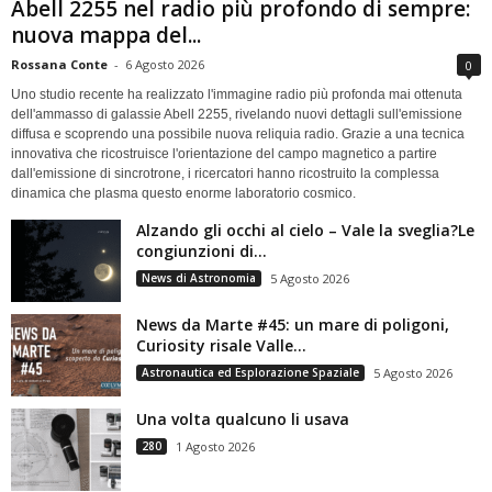
Abell 2255 nel radio più profondo di sempre:
nuova mappa del...
Rossana Conte
-
6 Agosto 2026
0
Uno studio recente ha realizzato l'immagine radio più profonda mai ottenuta
dell'ammasso di galassie Abell 2255, rivelando nuovi dettagli sull'emissione
diffusa e scoprendo una possibile nuova reliquia radio. Grazie a una tecnica
innovativa che ricostruisce l'orientazione del campo magnetico a partire
dall'emissione di sincrotrone, i ricercatori hanno ricostruito la complessa
dinamica che plasma questo enorme laboratorio cosmico.
Alzando gli occhi al cielo – Vale la sveglia?Le
congiunzioni di...
News di Astronomia
5 Agosto 2026
News da Marte #45: un mare di poligoni,
Curiosity risale Valle...
Astronautica ed Esplorazione Spaziale
5 Agosto 2026
Una volta qualcuno li usava
280
1 Agosto 2026