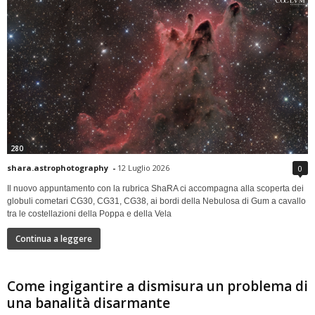
280
shara.astrophotography
-
12 Luglio 2026
0
Il nuovo appuntamento con la rubrica ShaRA ci accompagna alla scoperta dei
globuli cometari CG30, CG31, CG38, ai bordi della Nebulosa di Gum a cavallo
tra le costellazioni della Poppa e della Vela
Continua a leggere
Come ingigantire a dismisura un problema di
una banalità disarmante