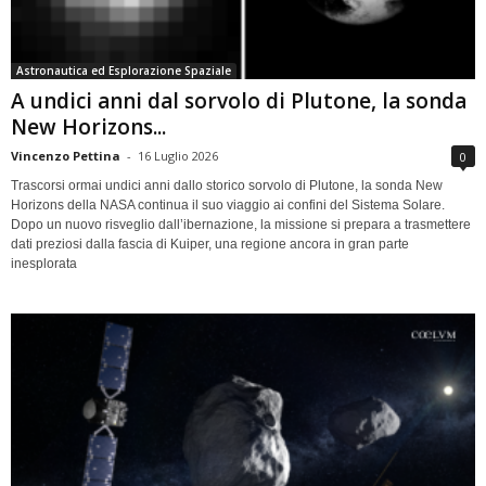
Astronautica ed Esplorazione Spaziale
A undici anni dal sorvolo di Plutone, la sonda
New Horizons...
Vincenzo Pettina
-
16 Luglio 2026
0
Trascorsi ormai undici anni dallo storico sorvolo di Plutone, la sonda New
Horizons della NASA continua il suo viaggio ai confini del Sistema Solare.
Dopo un nuovo risveglio dall’ibernazione, la missione si prepara a trasmettere
dati preziosi dalla fascia di Kuiper, una regione ancora in gran parte
inesplorata