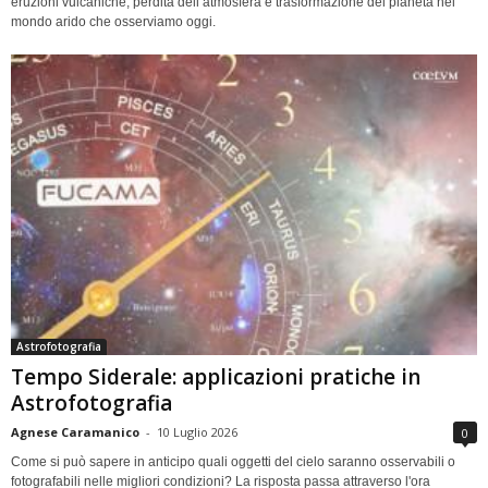
eruzioni vulcaniche, perdita dell’atmosfera e trasformazione del pianeta nel
mondo arido che osserviamo oggi.
Astrofotografia
Tempo Siderale: applicazioni pratiche in
Astrofotografia
Agnese Caramanico
-
10 Luglio 2026
0
Come si può sapere in anticipo quali oggetti del cielo saranno osservabili o
fotografabili nelle migliori condizioni? La risposta passa attraverso l'ora