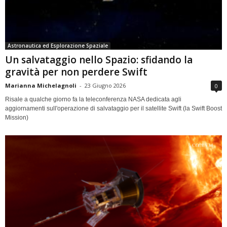
Astronautica ed Esplorazione Spaziale
Un salvataggio nello Spazio: sfidando la
gravità per non perdere Swift
Marianna Michelagnoli
-
23 Giugno 2026
0
Risale a qualche giorno fa la teleconferenza NASA dedicata agli
aggiornamenti sull'operazione di salvataggio per il satellite Swift (la Swift Boost
Mission)