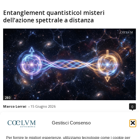
Entanglement quantisticoI misteri
dell’azione spettrale a distanza
280
Marco Lorrai
-
15 Giugno 2026
0
L'entanglement quantistico è uno dei fenomeni più sorprendenti della fisica
moderna: due particelle possono mostrare correlazioni che sembrano ignorare
Gestisci Consenso
la distanza che le separa. Gli esperimenti e i teoremi di Bell hanno escluso le
semplici spiegazioni basate su "variabili nascoste" locali, confermando le
Per fornire le migliori esperienze, utilizziamo tecnologie come i cookie per
previsioni della meccanica quantistica. Nonostante ciò, l'entanglement non