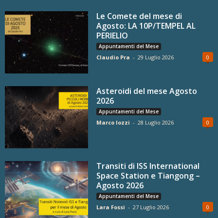
Le Comete del mese di
Agosto: LA 10P/TEMPEL AL
PERIELIO
Appuntamenti del Mese
Claudio Pra
-
29 Luglio 2026
0
Asteroidi del mese Agosto
2026
Appuntamenti del Mese
Marco Iozzi
-
28 Luglio 2026
0
Transiti di ISS International
Space Station e Tiangong –
Agosto 2026
Appuntamenti del Mese
Lara Fossi
-
27 Luglio 2026
0