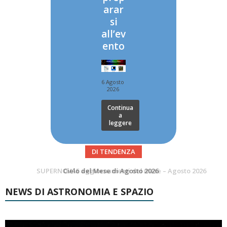
arar
si
all’ev
ento
6 Agosto
2026
Continua
a
leggere
DI TENDENZA
SUPERNOVAE aggiornamenti del mese – Agosto 2026
Le Comete del mese di Agosto: LA 10P/TEMPEL AL PERIELIO
NEWS DI ASTRONOMIA E SPAZIO