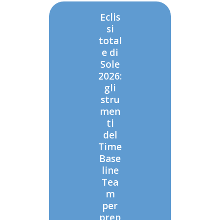
Eclis
si
total
e di
Sole
2026:
gli
stru
men
ti
del
Time
Base
line
Tea
m
per
prep