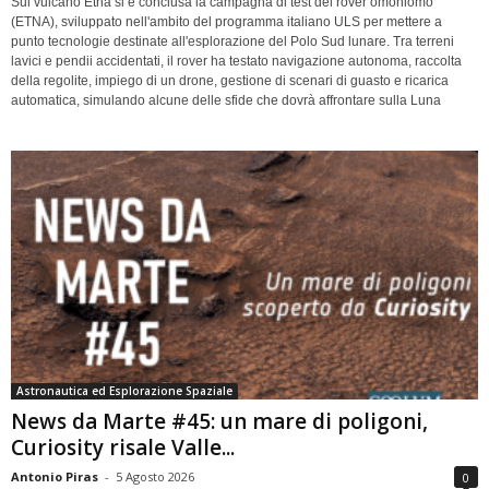
Sul vulcano Etna si è conclusa la campagna di test del rover omoniomo
(ETNA), sviluppato nell'ambito del programma italiano ULS per mettere a
punto tecnologie destinate all'esplorazione del Polo Sud lunare. Tra terreni
lavici e pendii accidentati, il rover ha testato navigazione autonoma, raccolta
della regolite, impiego di un drone, gestione di scenari di guasto e ricarica
automatica, simulando alcune delle sfide che dovrà affrontare sulla Luna
Astronautica ed Esplorazione Spaziale
News da Marte #45: un mare di poligoni,
Curiosity risale Valle...
Antonio Piras
-
5 Agosto 2026
0