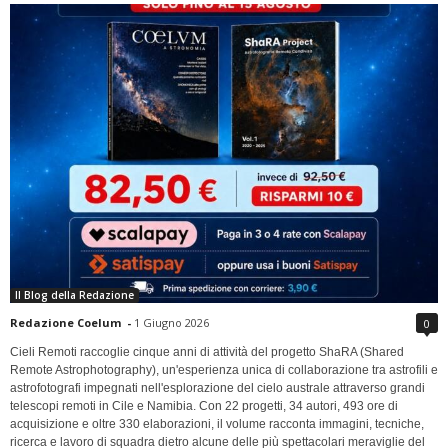
Il Blog della Redazione
Redazione Coelum
-
1 Giugno 2026
0
Cieli Remoti raccoglie cinque anni di attività del progetto ShaRA (Shared
Remote Astrophotography), un'esperienza unica di collaborazione tra astrofili e
astrofotografi impegnati nell'esplorazione del cielo australe attraverso grandi
telescopi remoti in Cile e Namibia. Con 22 progetti, 34 autori, 493 ore di
acquisizione e oltre 330 elaborazioni, il volume racconta immagini, tecniche,
ricerca e lavoro di squadra dietro alcune delle più spettacolari meraviglie del