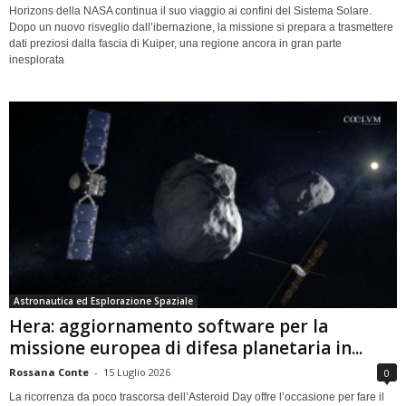
Horizons della NASA continua il suo viaggio ai confini del Sistema Solare.
Dopo un nuovo risveglio dall’ibernazione, la missione si prepara a trasmettere
dati preziosi dalla fascia di Kuiper, una regione ancora in gran parte
inesplorata
Astronautica ed Esplorazione Spaziale
Hera: aggiornamento software per la
missione europea di difesa planetaria in...
Rossana Conte
-
15 Luglio 2026
0
La ricorrenza da poco trascorsa dell’Asteroid Day offre l’occasione per fare il