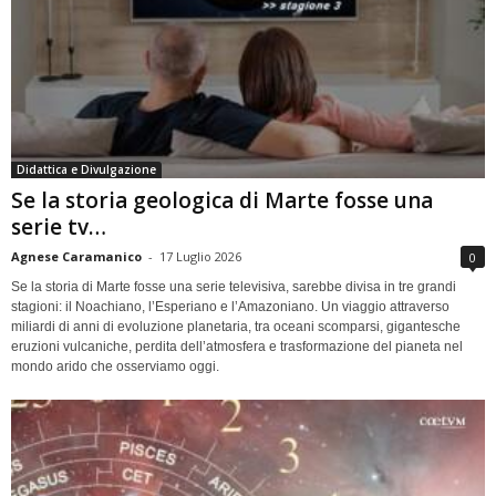
Didattica e Divulgazione
Se la storia geologica di Marte fosse una
serie tv…
Agnese Caramanico
-
17 Luglio 2026
0
Se la storia di Marte fosse una serie televisiva, sarebbe divisa in tre grandi
stagioni: il Noachiano, l’Esperiano e l’Amazoniano. Un viaggio attraverso
miliardi di anni di evoluzione planetaria, tra oceani scomparsi, gigantesche
eruzioni vulcaniche, perdita dell’atmosfera e trasformazione del pianeta nel
mondo arido che osserviamo oggi.