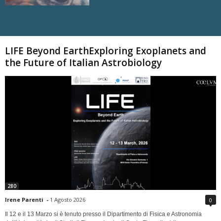
Carica altri
LIFE Beyond EarthExploring Exoplanets and
the Future of Italian Astrobiology
280
Irene Parenti
-
1 Agosto 2026
0
Il 12 e il 13 Marzo si è tenuto presso il Dipartimento di Fisica e Astronomia