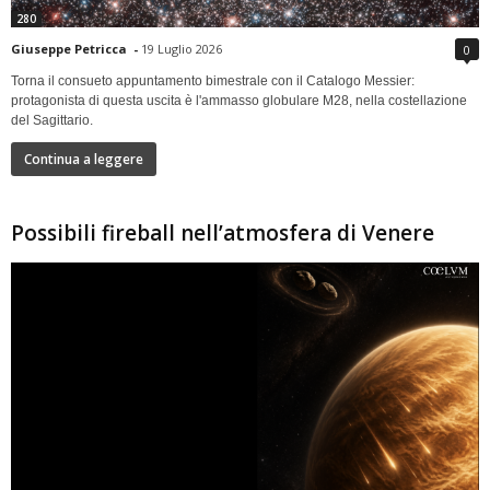
280
Giuseppe Petricca
-
19 Luglio 2026
0
Torna il consueto appuntamento bimestrale con il Catalogo Messier:
protagonista di questa uscita è l'ammasso globulare M28, nella costellazione
del Sagittario.
Continua a leggere
Possibili fireball nell’atmosfera di Venere