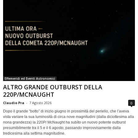
Effemeridi ed Eventi Astronomici
ALTRO GRANDE OUTBURST DELLA
220P/MCNAUGHT
Claudio Pra
-
7 Agosto 2026
0
Dopo il grande “botto” di inizio giugno in prossimità del perielio, che l’aveva
vista variare la sua luminosità di circa nove magnitudini (dalla diciottesima alla
nona grandezza) la 220P/ McNaught ha subìto un nuovo potente outburst
presumibilmente tra il 5 e il 6 agosto, passando improvvisamente dalla
tredicesima alla settima magnitudine.