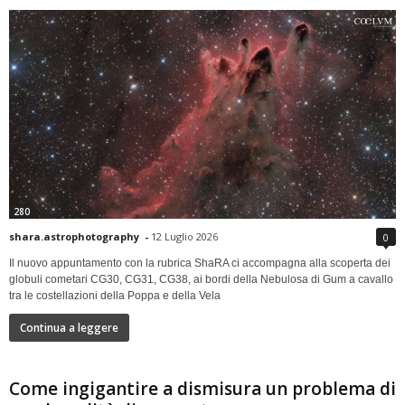
280
shara.astrophotography
-
12 Luglio 2026
0
Il nuovo appuntamento con la rubrica ShaRA ci accompagna alla scoperta dei
globuli cometari CG30, CG31, CG38, ai bordi della Nebulosa di Gum a cavallo
tra le costellazioni della Poppa e della Vela
Continua a leggere
Come ingigantire a dismisura un problema di