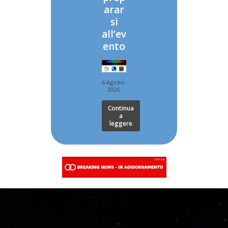
arar
si
all’ev
ento
6 Agosto
2026
Continua
a
leggere