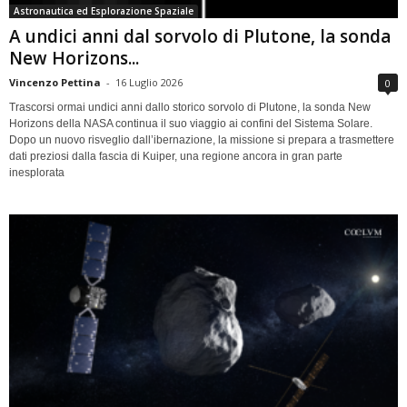
Astronautica ed Esplorazione Spaziale
A undici anni dal sorvolo di Plutone, la sonda
New Horizons...
Vincenzo Pettina
-
16 Luglio 2026
0
Trascorsi ormai undici anni dallo storico sorvolo di Plutone, la sonda New
Horizons della NASA continua il suo viaggio ai confini del Sistema Solare.
Dopo un nuovo risveglio dall’ibernazione, la missione si prepara a trasmettere
dati preziosi dalla fascia di Kuiper, una regione ancora in gran parte
inesplorata