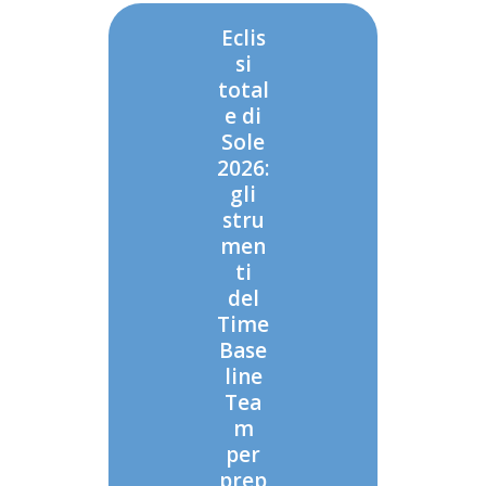
Eclis
si
total
e di
Sole
2026:
gli
stru
men
ti
del
Time
Base
line
Tea
m
per
prep