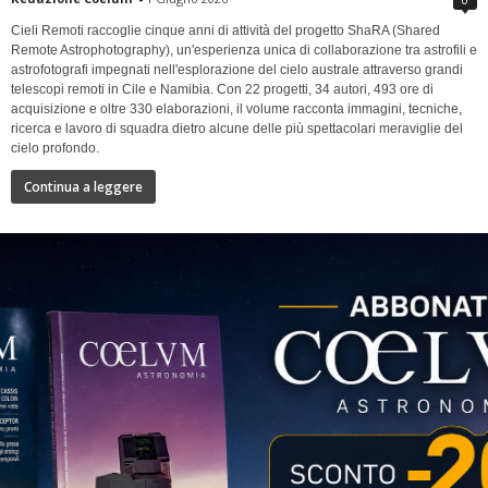
Cieli Remoti raccoglie cinque anni di attività del progetto ShaRA (Shared
Remote Astrophotography), un'esperienza unica di collaborazione tra astrofili e
astrofotografi impegnati nell'esplorazione del cielo australe attraverso grandi
telescopi remoti in Cile e Namibia. Con 22 progetti, 34 autori, 493 ore di
acquisizione e oltre 330 elaborazioni, il volume racconta immagini, tecniche,
ricerca e lavoro di squadra dietro alcune delle più spettacolari meraviglie del
cielo profondo.
Continua a leggere