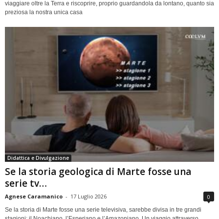
viaggiare oltre la Terra e riscoprire, proprio guardandola da lontano, quanto sia
preziosa la nostra unica casa
Didattica e Divulgazione
Se la storia geologica di Marte fosse una
serie tv…
Agnese Caramanico
-
17 Luglio 2026
0
Se la storia di Marte fosse una serie televisiva, sarebbe divisa in tre grandi
stagioni: il Noachiano, l’Esperiano e l’Amazoniano. Un viaggio attraverso