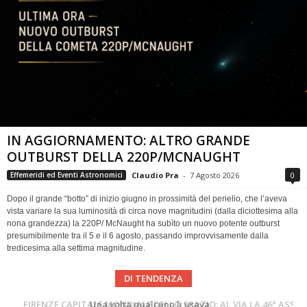
IN AGGIORNAMENTO: ALTRO GRANDE
OUTBURST DELLA 220P/MCNAUGHT
Claudio Pra
-
7 Agosto 2026
0
Effemeridi ed Eventi Astronomici
Dopo il grande “botto” di inizio giugno in prossimità del perielio, che l’aveva
vista variare la sua luminosità di circa nove magnitudini (dalla diciottesima alla
nona grandezza) la 220P/ McNaught ha subìto un nuovo potente outburst
presumibilmente tra il 5 e il 6 agosto, passando improvvisamente dalla
tredicesima alla settima magnitudine.
DI TENDENZA
Cielo del Mese di Agosto 2026
FIRENZE CAPITALE MONDIALE DELLO SPAZIO: AL VIA LA 46ª ASSEMBLEA SCIENTIFICA DEL COSPAR