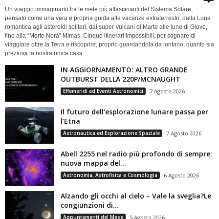
Un viaggio immaginario tra le mete più affascinanti del Sistema Solare,
pensato come una vera e propria guida alle vacanze extraterrestri: dalla Luna
romantica agli asteroidi solitari, dai super-vulcani di Marte alle lune di Giove,
fino alla “Morte Nera” Mimas. Cinque itinerari impossibili, per sognare di
viaggiare oltre la Terra e riscoprire, proprio guardandola da lontano, quanto sia
preziosa la nostra unica casa
IN AGGIORNAMENTO: ALTRO GRANDE
OUTBURST DELLA 220P/MCNAUGHT
Effemeridi ed Eventi Astronomici
7 Agosto 2026
Il futuro dell’esplorazione lunare passa per
l’Etna
Astronautica ed Esplorazione Spaziale
7 Agosto 2026
Abell 2255 nel radio più profondo di sempre:
nuova mappa del...
Astronomia, Astrofisica e Cosmologia
6 Agosto 2026
Alzando gli occhi al cielo – Vale la sveglia?Le
congiunzioni di...
Appuntamenti del Mese
5 Agosto 2026