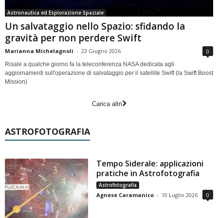
Astronautica ed Esplorazione Spaziale
Un salvataggio nello Spazio: sfidando la
gravità per non perdere Swift
Marianna Michelagnoli
-
23 Giugno 2026
0
Risale a qualche giorno fa la teleconferenza NASA dedicata agli
aggiornamenti sull'operazione di salvataggio per il satellite Swift (la Swift Boost
Mission)
Carica altri
ASTROFOTOGRAFIA
Tempo Siderale: applicazioni
pratiche in Astrofotografia
Astrofotografia
Agnese Caramanico
-
10 Luglio 2026
0