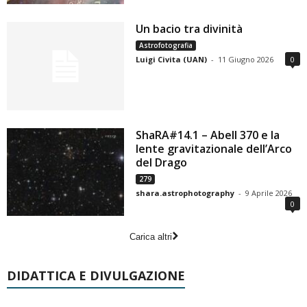
Un bacio tra divinità
Astrofotografia
Luigi Civita (UAN)
-
11 Giugno 2026
0
ShaRA#14.1 – Abell 370 e la
lente gravitazionale dell’Arco
del Drago
279
shara.astrophotography
-
9 Aprile 2026
0
Carica altri
DIDATTICA E DIVULGAZIONE