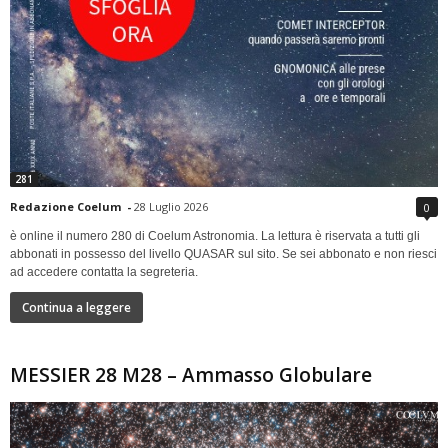
281
Redazione Coelum
-
28 Luglio 2026
0
è online il numero 280 di Coelum Astronomia. La lettura è riservata a tutti gli
abbonati in possesso del livello QUASAR sul sito. Se sei abbonato e non riesci
ad accedere contatta la segreteria.
Continua a leggere
MESSIER 28 M28 – Ammasso Globulare