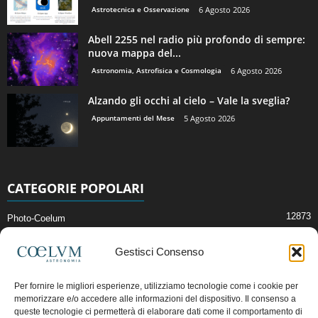
Astrotecnica e Osservazione
6 Agosto 2026
Abell 2255 nel radio più profondo di sempre:
nuova mappa del...
Astronomia, Astrofisica e Cosmologia
6 Agosto 2026
Alzando gli occhi al cielo – Vale la sveglia?
Appuntamenti del Mese
5 Agosto 2026
CATEGORIE POPOLARI
12873
Photo-Coelum
2914
Mostre e Incontri
Gestisci Consenso
2409
News di Astronomia
1315
Cielo del Mese
Per fornire le migliori esperienze, utilizziamo tecnologie come i cookie per
memorizzare e/o accedere alle informazioni del dispositivo. Il consenso a
365
Astronomia, Astrofisica e Cosmologia
queste tecnologie ci permetterà di elaborare dati come il comportamento di