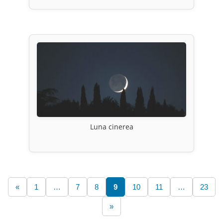
Luna cinerea
«
1
…
7
8
9
10
11
…
23
»