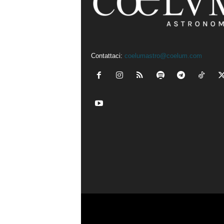
Contattaci:
coelumastro@coelum.com