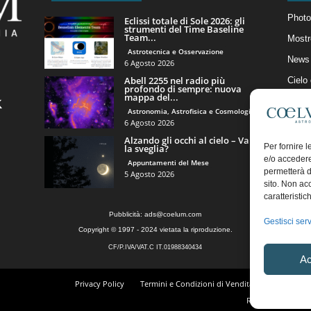
Photo
Eclissi totale di Sole 2026: gli
strumenti del Time Baseline
Team...
Mostr
Astrotecnica e Osservazione
News 
6 Agosto 2026
Abell 2255 nel radio più
Cielo
profondo di sempre: nuova
mappa del...
Astro
Astronomia, Astrofisica e Cosmologia
Artico
6 Agosto 2026
Alzando gli occhi al cielo – Vale
Il Bl
Per fornire 
la sveglia?
e/o accedere
Appuntamenti del Mese
permetterà d
5 Agosto 2026
sito. Non ac
caratteristic
Pubblicità:
ads@coelum.com
Gestisci serv
Copyright © 1997 - 2024 vietata la riproduzione.
CF/P.IVA/VAT.C IT.01988340434
Ac
Privacy Policy
Termini e Condizioni di Vendita
Diritto di r
Regolamento Comm