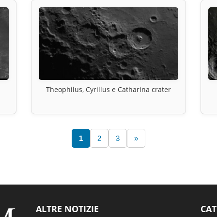
Theophilus, Cyrillus e Catharina crater
1
2
3
»
ALTRE NOTIZIE
CAT