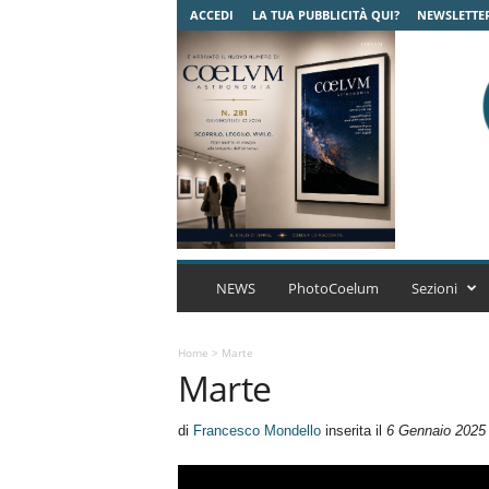
ACCEDI
LA TUA PUBBLICITÀ QUI?
NEWSLETTE
C
o
NEWS
PhotoCoelum
Sezioni
e
l
u
Home
>
Marte
Marte
m
A
s
di
Francesco Mondello
inserita il
6 Gennaio 2025
t
r
o