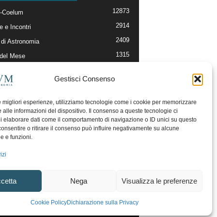
12873
-Coelum
2914
e e Incontri
2409
di Astronomia
1315
 del Mese
365
nomia, Astrofisica e Cosmologia
Gestisci Consenso
268
li e Risorse On-Line
192
og della Redazione
le migliori esperienze, utilizziamo tecnologie come i cookie per memorizzare
 alle informazioni del dispositivo. Il consenso a queste tecnologie ci
i elaborare dati come il comportamento di navigazione o ID unici su questo
consentire o ritirare il consenso può influire negativamente su alcune
he e funzioni.
izi
cetta
Nega
Visualizza le preferenze
ecesso
Regolamento uso sezione PhotoCoelum
Cookie Policy
Dichiarazione sulla Privacy
unity e Aree di Discussione
Cookie Policy (UE)