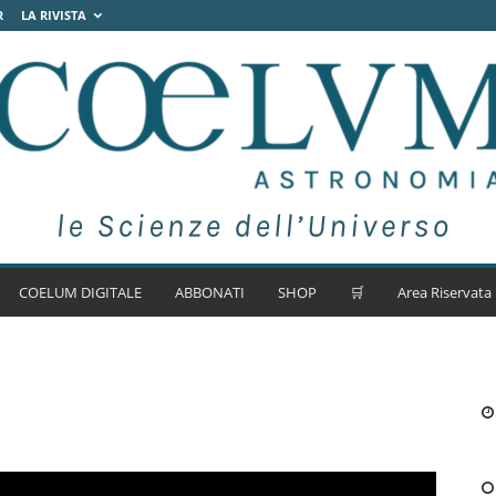
R
LA RIVISTA
COELUM DIGITALE
ABBONATI
SHOP
🛒
Area Riservata