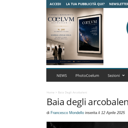
ACCEDI
LA TUA PUBBLICITÀ QUI?
NEWSLETTE
C
o
NEWS
PhotoCoelum
Sezioni
e
l
u
Home
>
Baia Degli Arcobaleni
Baia degli arcobalen
m
A
s
di
Francesco Mondello
inserita il
12 Aprile 2025
t
r
o