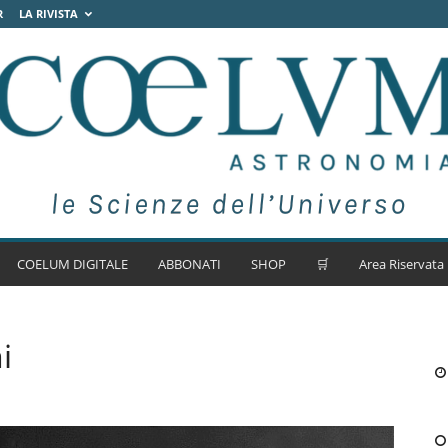
R
LA RIVISTA
COELUM DIGITALE
ABBONATI
SHOP
🛒
Area Riservata
i