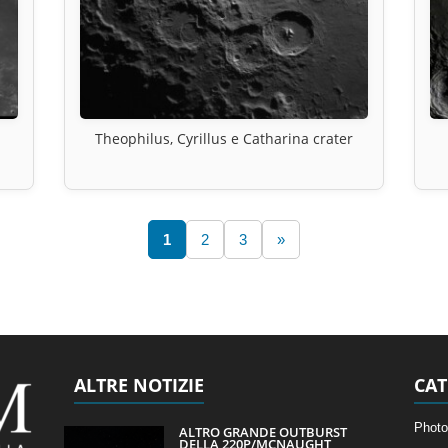
Theophilus, Cyrillus e Catharina crater
1
2
3
»
ALTRE NOTIZIE
CAT
Photo
ALTRO GRANDE OUTBURST
DELLA 220P/MCNAUGHT