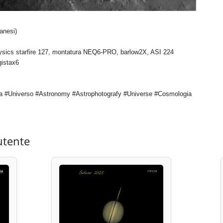
anesi)
hysics starfire 127, montatura NEQ6-PRO, barlow2X, ASI 224
gistax6
a #Universo #Astronomy #Astrophotografy #Universe #Cosmologia
utente