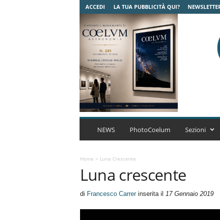
ACCEDI
LA TUA PUBBLICITÀ QUI?
NEWSLETTE
C
o
NEWS
PhotoCoelum
Sezioni
e
l
u
Home
>
Luna Crescente
Luna crescente
m
A
s
di
Francesco Carrer
inserita il
17 Gennaio 2019
t
r
o