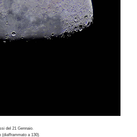
issi del 21 Gennaio.
 (diafframmato a 130).