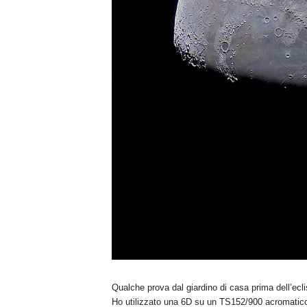
Qualche prova dal giardino di casa prima dell’ecl
Ho utilizzato una 6D su un TS152/900 acromatico