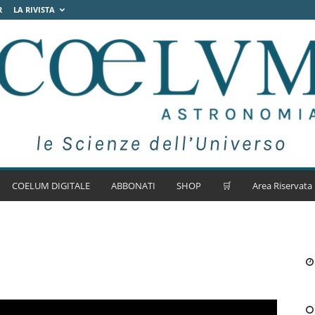
R
LA RIVISTA
COELUM DIGITALE
ABBONATI
SHOP
🛒
Area Riservata