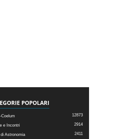
EGORIE POPOLARI
12873
-Coelum
2914
e e Incontri
2411
di Astronomia