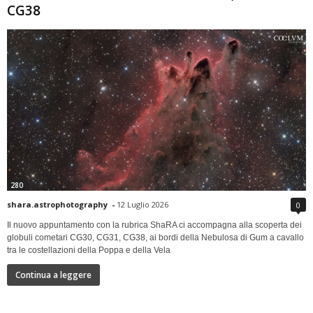
CG38
280
shara.astrophotography
-
12 Luglio 2026
0
Il nuovo appuntamento con la rubrica ShaRA ci accompagna alla scoperta dei
globuli cometari CG30, CG31, CG38, ai bordi della Nebulosa di Gum a cavallo
tra le costellazioni della Poppa e della Vela
Continua a leggere