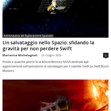
Astronautica ed Esplorazione Spaziale
Un salvataggio nello Spazio: sfidando la
gravità per non perdere Swift
Marianna Michelagnoli
-
23 Giugno 2026
0
Risale a qualche giorno fa la teleconferenza NASA dedicata agli
aggiornamenti sull'operazione di salvataggio per il satellite Swift (la Swift Boost
Mission)