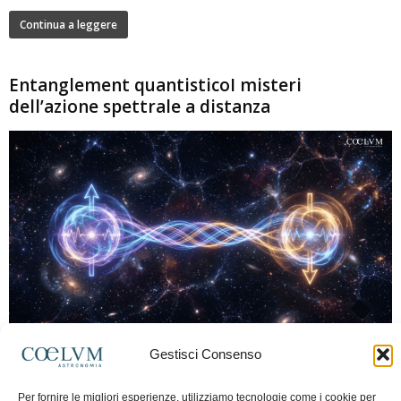
Continua a leggere
Entanglement quantisticoI misteri
dell’azione spettrale a distanza
280
Gestisci Consenso
Marco Lorrai
-
15 Giugno 2026
0
L'entanglement quantistico è uno dei fenomeni più sorprendenti della fisica
Per fornire le migliori esperienze, utilizziamo tecnologie come i cookie per
moderna: due particelle possono mostrare correlazioni che sembrano ignorare