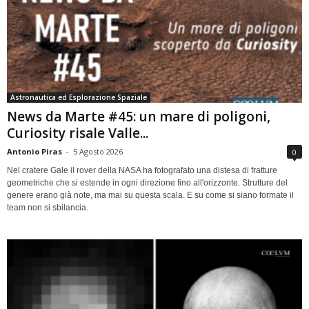
Astronautica ed Esplorazione Spaziale
News da Marte #45: un mare di poligoni,
Curiosity risale Valle...
Antonio Piras
-
5 Agosto 2026
0
Nel cratere Gale il rover della NASA ha fotografato una distesa di fratture
geometriche che si estende in ogni direzione fino all'orizzonte. Strutture del
genere erano già note, ma mai su questa scala. E su come si siano formate il
team non si sbilancia.