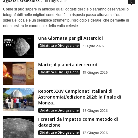
Agnese Caramanico
-
10 Luglio 2026
0
Come si può sapere in anticipo quali oggetti del cielo saranno osservabili o
fotografabili nelle migliori condizioni? La risposta passa attraverso l'ora
siderale locale e un semplice strumento, l'orologio siderale, che permette di
orientarsi tra le coordinate della volta celeste
Una Giornata per gli Asteroidi
Didattica e Divulgazione
3 Luglio 2026
Marte, il pianeta dei record
Didattica e Divulgazione
19 Giugno 2026
Report XXIV Campionati Italiani di
AstronomiaL'edizione 2026: la finale di
Monza...
Didattica e Divulgazione
16 Giugno 2026
I crateri da impatto come metodo di
datazione
Didattica e Divulgazione
12 Giugno 2026