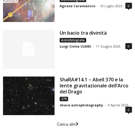
Agnese Caramanico
-
10 Luglio 2026
0
Un bacio tra divinità
Astrofotografia
Luigi Civita (UAN)
-
11 Giugno 2026
0
ShaRA#14.1 – Abell 370 e la
lente gravitazionale dell’Arco
del Drago
279
shara.astrophotography
-
9 Aprile 2026
0
Carica altri