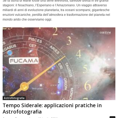
Se la storia di Marte fosse una serie televisiva, sarebbe divisa in tre grandi
stagioni: il Noachiano, l’Esperiano e l’Amazoniano. Un viaggio attraverso
miliardi di anni di evoluzione planetaria, tra oceani scomparsi, gigantesche
eruzioni vulcaniche, perdita dell’atmosfera e trasformazione del pianeta nel
mondo arido che osserviamo oggi.
Astrofotografia
Tempo Siderale: applicazioni pratiche in
Astrofotografia