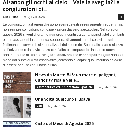
Alzando gli occhi al cielo – Vale la sveglia?Le
congiunzioni di...
Lara Fossi
-
5 Agosto 2026
0
Le congiunzioni astronomiche sono eventi celesti estremamente frequenti, ma
non sempre coincidono con osservazioni davvero spettacolari. Nel corso di
agosto 2026 si verificheranno numerosi incontri tra Luna, pianeti, stelle brillanti
e ammassi aperti in una lunga sequenza di appuntamenti celesti: alcuni
facilmente osservabili, altri penalizzati dalla luce del Sole, dalla scarsa altezza
sull’orizzonte o dalla vicinanza con l’alba o il crepuscolo. In questo nuovo
appuntamento di “Vale la sveglia?” analizzeremo le principali congiunzioni del
mese dal punto di vista osservativo, cercando di capire quali meritino davvero
di essere seguite con il naso all’insù.
News da Marte #45: un mare di poligoni,
Curiosity risale Valle...
Astronautica ed Esplorazione Spaziale
5 Agosto 2026
Una volta qualcuno li usava
280
1 Agosto 2026
Cielo del Mese di Agosto 2026