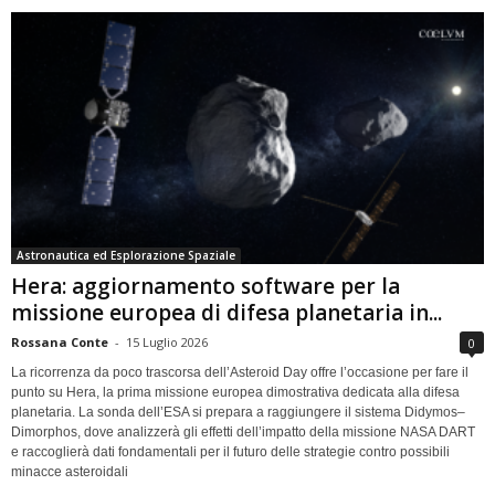
Astronautica ed Esplorazione Spaziale
Hera: aggiornamento software per la
missione europea di difesa planetaria in...
Rossana Conte
-
15 Luglio 2026
0
La ricorrenza da poco trascorsa dell’Asteroid Day offre l’occasione per fare il
punto su Hera, la prima missione europea dimostrativa dedicata alla difesa
planetaria. La sonda dell’ESA si prepara a raggiungere il sistema Didymos–
Dimorphos, dove analizzerà gli effetti dell’impatto della missione NASA DART
e raccoglierà dati fondamentali per il futuro delle strategie contro possibili
minacce asteroidali