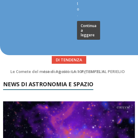
t
o
.
Continua
a
leggere
DI TENDENZA
Asteroidi del mese Agosto 2026
NEWS DI ASTRONOMIA E SPAZIO