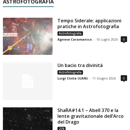
ASTROFOTOGRAFIA
Tempo Siderale: applicazioni
pratiche in Astrofotografia
Astrofotografia
Agnese Caramanico
-
10 Luglio 2026
0
Un bacio tra divinità
Astrofotografia
Luigi Civita (UAN)
-
11 Giugno 2026
0
ShaRA#14.1 – Abell 370 e la
lente gravitazionale dell’Arco
del Drago
279