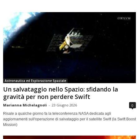
Astronautica ed Esplorazione Spaziale
Un salvataggio nello Spazio: sfidando la
gravità per non perdere Swift
Marianna Michelagnoli
-
23 Giugno 2026
0
Risale a qualche giorno fa la teleconferenza NASA dedicata agli
aggiornamenti sull'operazione di salvataggio per il satellite Swift (la Swift Boost
Mission)