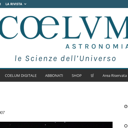
R
LA RIVISTA
COELUM DIGITALE
ABBONATI
SHOP
🛒
Area Riservata
007