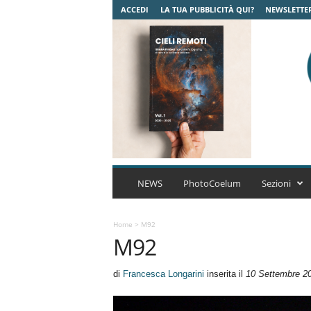
ACCEDI
LA TUA PUBBLICITÀ QUI?
NEWSLETTE
C
o
NEWS
PhotoCoelum
Sezioni
e
l
u
Home
>
M92
M92
m
A
s
di
Francesca Longarini
inserita il
10 Settembre 2
t
r
o