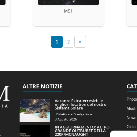
M51
1
2
»
ALTRE NOTIZIE
CAT
Photo
Vacanze Extraterrestri: le
migliori location del nostro
Sistema Solare
Mostr
Didattica e Divulgazione
News 
8 Agosto 2026
IN AGGIORNAMENTO: ALTRO
Cielo
GRANDE OUTBURST DELLA
220P/MCNAUGHT
Astro