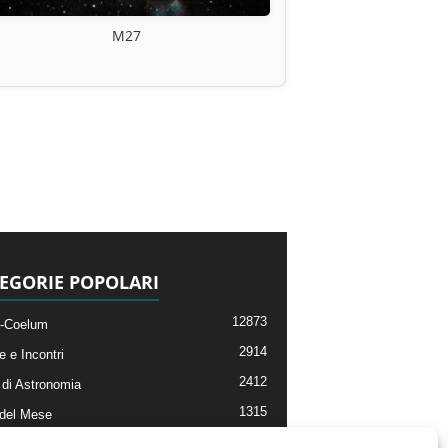
M27
EGORIE POPOLARI
12873
-Coelum
2914
e e Incontri
2412
di Astronomia
1315
 del Mese
365
nomia, Astrofisica e Cosmologia