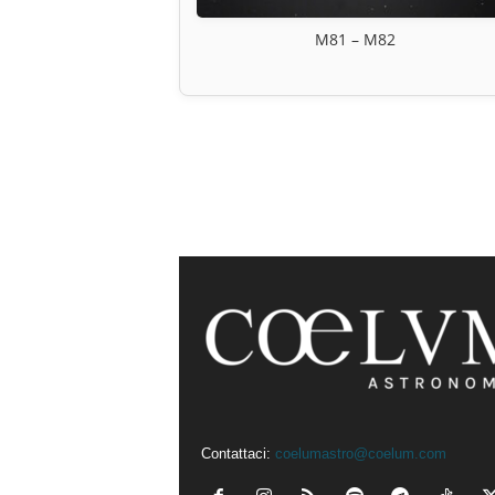
M81 – M82
Contattaci:
coelumastro@coelum.com