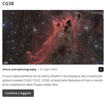
CG38
280
shara.astrophotography
-
12 Luglio 2026
0
Il nuovo appuntamento con la rubrica ShaRA ci accompagna alla scoperta dei
globuli cometari CG30, CG31, CG38, ai bordi della Nebulosa di Gum a cavallo
tra le costellazioni della Poppa e della Vela
Continua a leggere