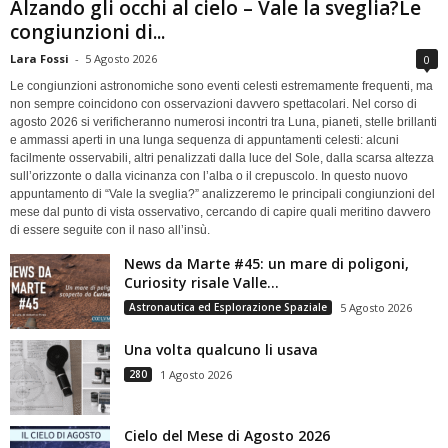
Alzando gli occhi al cielo – Vale la sveglia?Le
congiunzioni di...
Lara Fossi
-
5 Agosto 2026
0
Le congiunzioni astronomiche sono eventi celesti estremamente frequenti, ma
non sempre coincidono con osservazioni davvero spettacolari. Nel corso di
agosto 2026 si verificheranno numerosi incontri tra Luna, pianeti, stelle brillanti
e ammassi aperti in una lunga sequenza di appuntamenti celesti: alcuni
facilmente osservabili, altri penalizzati dalla luce del Sole, dalla scarsa altezza
sull’orizzonte o dalla vicinanza con l’alba o il crepuscolo. In questo nuovo
appuntamento di “Vale la sveglia?” analizzeremo le principali congiunzioni del
mese dal punto di vista osservativo, cercando di capire quali meritino davvero
di essere seguite con il naso all’insù.
News da Marte #45: un mare di poligoni,
Curiosity risale Valle...
Astronautica ed Esplorazione Spaziale
5 Agosto 2026
Una volta qualcuno li usava
280
1 Agosto 2026
Cielo del Mese di Agosto 2026