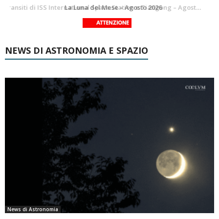
Le costellazioni di Agosto 2026: Delfino
La Luna del Mese – Agosto 2026
NEWS DI ASTRONOMIA E SPAZIO
News di Astronomia