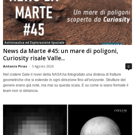
Astronautica ed Esplorazione Spaziale
News da Marte #45: un mare di poligoni,
Curiosity risale Valle...
Antonio Piras
-
5 Agosto 2026
0
Nel cratere Gale il rover della NASA ha fotografato una distesa di fratture
geometriche che si estende in ogni direzione fino all'orizzonte. Strutture del
genere erano già note, ma mai su questa scala. E su come si siano formate il
team non si sbilancia.