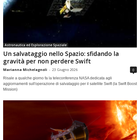
Astronautica ed Esplorazione Spaziale
Un salvataggio nello Spazio: sfidando la
gravità per non perdere Swift
Marianna Michelagnoli
-
23 Giugno 2026
0
Risale a qualche giorno fa la teleconferenza NASA dedicata agli
aggiornamenti sull'operazione di salvataggio per il satellite Swift (la Swift Boost
Mission)