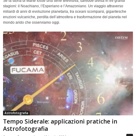
Se la storia di Marte fosse una serie televisiva, sarebbe divisa in tre grandi
stagioni: il Noachiano, l’Esperiano e l’Amazoniano. Un viaggio attraverso
miliardi di anni di evoluzione planetaria, tra oceani scomparsi, gigantesche
eruzioni vulcaniche, perdita dell’atmosfera e trasformazione del pianeta nel
mondo arido che osserviamo oggi.
Astrofotografia
Tempo Siderale: applicazioni pratiche in
Astrofotografia