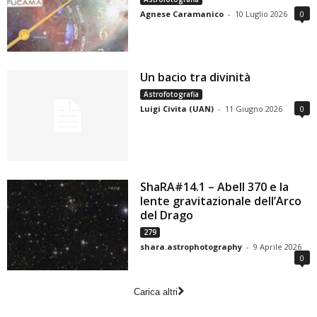
Agnese Caramanico
-
10 Luglio 2026
0
Un bacio tra divinità
Astrofotografia
Luigi Civita (UAN)
-
11 Giugno 2026
0
ShaRA#14.1 – Abell 370 e la
lente gravitazionale dell’Arco
del Drago
279
shara.astrophotography
-
9 Aprile 2026
0
Carica altri