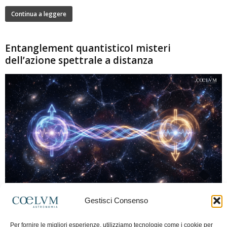
Continua a leggere
Entanglement quantisticoI misteri
dell’azione spettrale a distanza
280
Gestisci Consenso
Marco Lorrai
-
15 Giugno 2026
0
L'entanglement quantistico è uno dei fenomeni più sorprendenti della fisica
Per fornire le migliori esperienze, utilizziamo tecnologie come i cookie per
moderna: due particelle possono mostrare correlazioni che sembrano ignorare