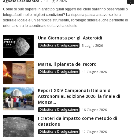
Agnese Caramanico
-
10 Luglio 2026
0
Come si può sapere in anticipo quali oggetti del cielo saranno osservabili o
fotografabili nelle migliori condizioni? La risposta passa attraverso l'ora
siderale locale e un semplice strumento, l'orologio siderale, che permette di
orientarsi tra le coordinate della volta celeste
Una Giornata per gli Asteroidi
Didattica e Divulgazione
3 Luglio 2026
Marte, il pianeta dei record
Didattica e Divulgazione
19 Giugno 2026
Report XXIV Campionati Italiani di
AstronomiaL'edizione 2026: la finale di
Monza...
Didattica e Divulgazione
16 Giugno 2026
I crateri da impatto come metodo di
datazione
Didattica e Divulgazione
12 Giugno 2026