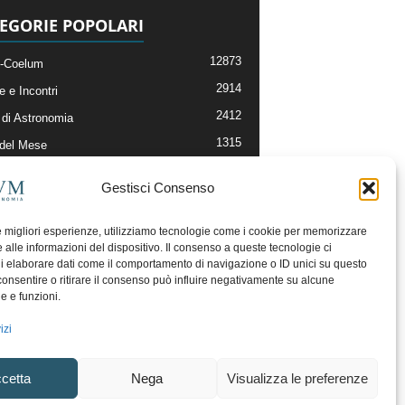
EGORIE POPOLARI
12873
-Coelum
2914
e e Incontri
2412
di Astronomia
1315
 del Mese
365
nomia, Astrofisica e Cosmologia
Gestisci Consenso
268
li e Risorse On-Line
192
og della Redazione
le migliori esperienze, utilizziamo tecnologie come i cookie per memorizzare
 alle informazioni del dispositivo. Il consenso a queste tecnologie ci
i elaborare dati come il comportamento di navigazione o ID unici su questo
consentire o ritirare il consenso può influire negativamente su alcune
he e funzioni.
izi
cetta
Nega
Visualizza le preferenze