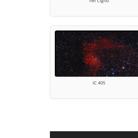
nel Cigno
IC 405