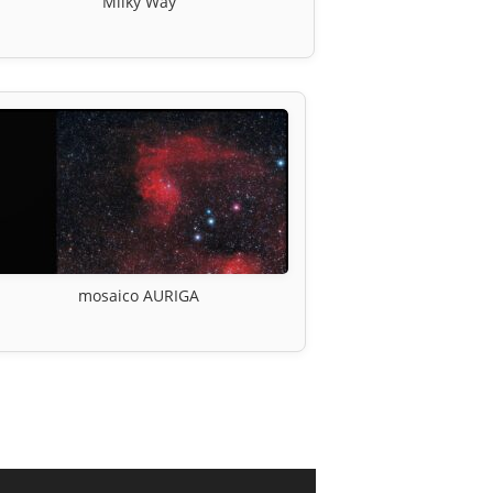
Milky Way
mosaico AURIGA