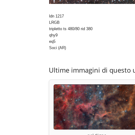
ldn 1217
LRGB
tripletto ts 480/80 rid 380
qhy9
eq5
Soci (AR)
Ultime immagini di questo 