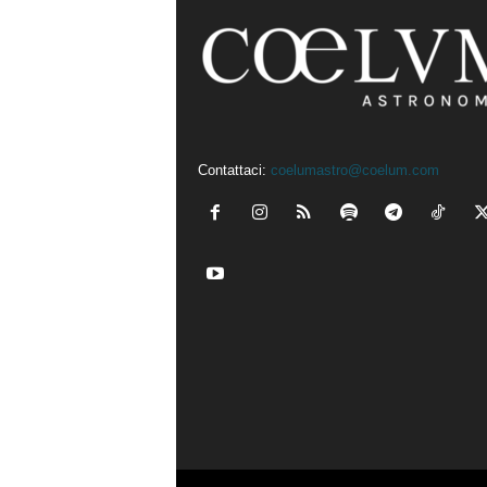
Contattaci:
coelumastro@coelum.com