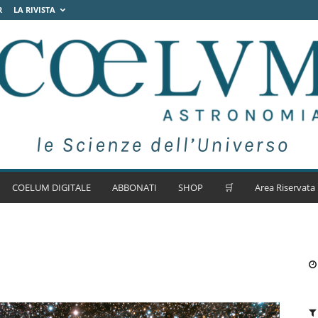
R
LA RIVISTA
COELUM DIGITALE
ABBONATI
SHOP
🛒
Area Riservata