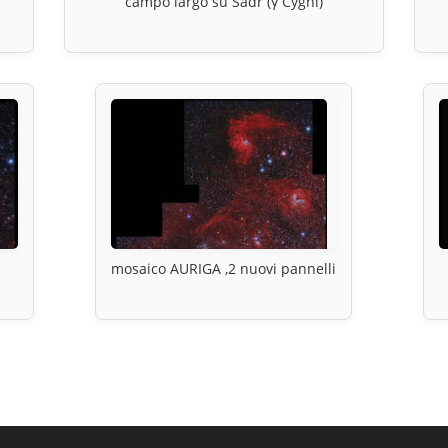
campo largo su Sadr (γ Cygni)
mosaico AURIGA ,2 nuovi pannelli