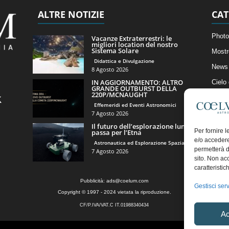
ALTRE NOTIZIE
CAT
Photo
Vacanze Extraterrestri: le
migliori location del nostro
Sistema Solare
Mostr
Didattica e Divulgazione
News 
8 Agosto 2026
IN AGGIORNAMENTO: ALTRO
Cielo
GRANDE OUTBURST DELLA
220P/MCNAUGHT
Astro
Effemeridi ed Eventi Astronomici
Artico
7 Agosto 2026
Il futuro dell’esplorazione lunare
Il Bl
Per fornire 
passa per l’Etna
e/o accedere
Astronautica ed Esplorazione Spaziale
permetterà d
7 Agosto 2026
sito. Non ac
caratteristic
Pubblicità:
ads@coelum.com
Gestisci serv
Copyright © 1997 - 2024 vietata la riproduzione.
CF/P.IVA/VAT.C IT.01988340434
Ac