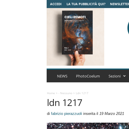
ACCEDI
LA TUA PUBBLICITÀ QUI?
NEWSLETTE
C
o
NEWS
PhotoCoelum
Sezioni
e
l
u
Home
>
- Nessuno
>
Ldn 1217
ldn 1217
m
A
s
di
fabrizio pierazzuoli
inserita il
19 Marzo 2021
t
r
o