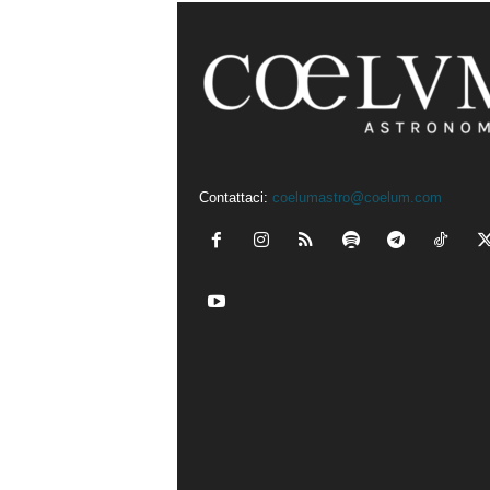
Contattaci:
coelumastro@coelum.com