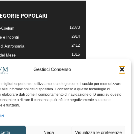
EGORIE POPOLARI
12873
-Coelum
2914
e e Incontri
2412
di Astronomia
1315
 del Mese
365
nomia, Astrofisica e Cosmologia
Gestisci Consenso
268
li e Risorse On-Line
193
og della Redazione
le migliori esperienze, utilizziamo tecnologie come i cookie per memorizzare
 alle informazioni del dispositivo. Il consenso a queste tecnologie ci
i elaborare dati come il comportamento di navigazione o ID unici su questo
consentire o ritirare il consenso può influire negativamente su alcune
he e funzioni.
izi
cetta
Nega
Visualizza le preferenze