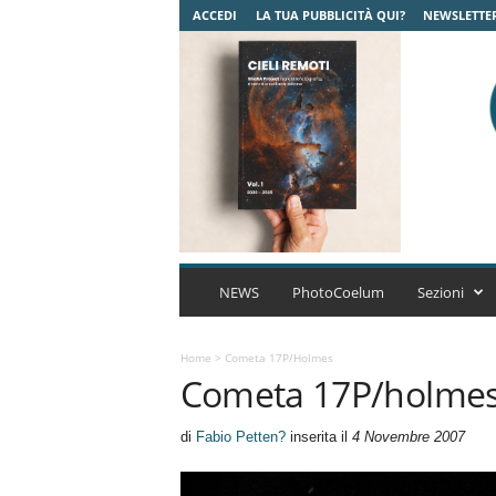
ACCEDI
LA TUA PUBBLICITÀ QUI?
NEWSLETTE
C
o
NEWS
PhotoCoelum
Sezioni
e
l
u
Home
>
Cometa 17P/holmes
Cometa 17P/holme
m
A
s
di
Fabio Petten?
inserita il
4 Novembre 2007
t
r
o