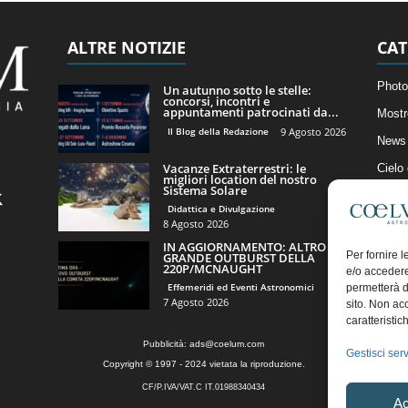
ALTRE NOTIZIE
CAT
Photo
Un autunno sotto le stelle:
concorsi, incontri e
appuntamenti patrocinati da...
Mostr
Il Blog della Redazione
9 Agosto 2026
News 
Vacanze Extraterrestri: le
Cielo
migliori location del nostro
Sistema Solare
Astro
Didattica e Divulgazione
Artico
8 Agosto 2026
IN AGGIORNAMENTO: ALTRO
Il Bl
Per fornire 
GRANDE OUTBURST DELLA
220P/MCNAUGHT
e/o accedere
Effemeridi ed Eventi Astronomici
permetterà d
7 Agosto 2026
sito. Non ac
caratteristic
Pubblicità:
ads@coelum.com
Gestisci serv
Copyright © 1997 - 2024 vietata la riproduzione.
CF/P.IVA/VAT.C IT.01988340434
Ac