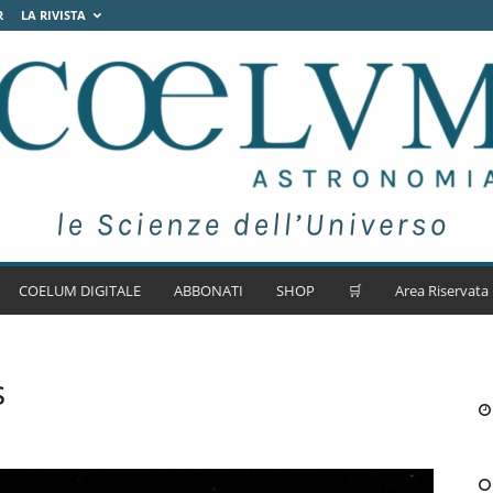
R
LA RIVISTA
COELUM DIGITALE
ABBONATI
SHOP
🛒
Area Riservata
s