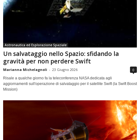
Astronautica ed Esplorazione Spaziale
Un salvataggio nello Spazio: sfidando la
gravità per non perdere Swift
Marianna Michelagnoli
-
23 Giugno 2026
0
Risale a qualche giorno fa la teleconferenza NASA dedicata agli
aggiornamenti sull'operazione di salvataggio per il satellite Swift (la Swift Boost
Mission)