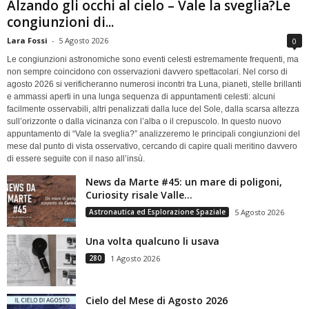
Alzando gli occhi al cielo – Vale la sveglia?Le
congiunzioni di...
Lara Fossi
-
5 Agosto 2026
0
Le congiunzioni astronomiche sono eventi celesti estremamente frequenti, ma
non sempre coincidono con osservazioni davvero spettacolari. Nel corso di
agosto 2026 si verificheranno numerosi incontri tra Luna, pianeti, stelle brillanti
e ammassi aperti in una lunga sequenza di appuntamenti celesti: alcuni
facilmente osservabili, altri penalizzati dalla luce del Sole, dalla scarsa altezza
sull’orizzonte o dalla vicinanza con l’alba o il crepuscolo. In questo nuovo
appuntamento di “Vale la sveglia?” analizzeremo le principali congiunzioni del
mese dal punto di vista osservativo, cercando di capire quali meritino davvero
di essere seguite con il naso all’insù.
News da Marte #45: un mare di poligoni,
Curiosity risale Valle...
Astronautica ed Esplorazione Spaziale
5 Agosto 2026
Una volta qualcuno li usava
280
1 Agosto 2026
Cielo del Mese di Agosto 2026