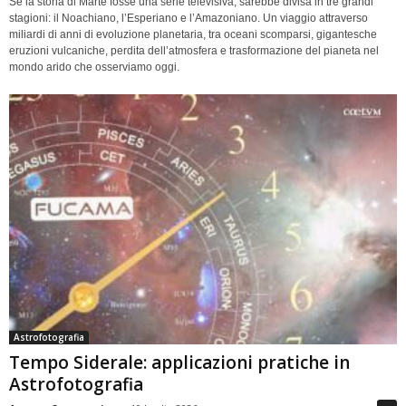
Se la storia di Marte fosse una serie televisiva, sarebbe divisa in tre grandi
stagioni: il Noachiano, l’Esperiano e l’Amazoniano. Un viaggio attraverso
miliardi di anni di evoluzione planetaria, tra oceani scomparsi, gigantesche
eruzioni vulcaniche, perdita dell’atmosfera e trasformazione del pianeta nel
mondo arido che osserviamo oggi.
Astrofotografia
Tempo Siderale: applicazioni pratiche in
Astrofotografia