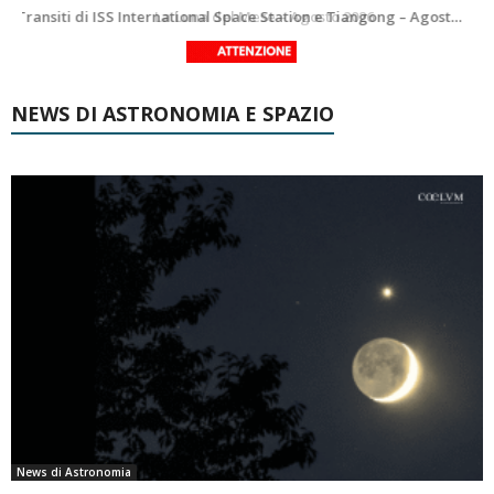
Le costellazioni di Agosto 2026: Delfino
La Luna del Mese – Agosto 2026
NEWS DI ASTRONOMIA E SPAZIO
News di Astronomia