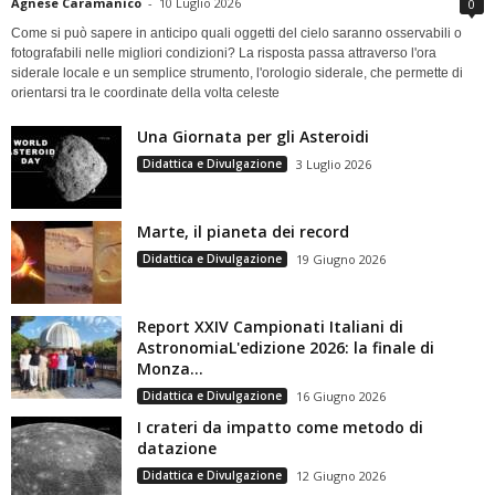
Agnese Caramanico
-
10 Luglio 2026
0
Come si può sapere in anticipo quali oggetti del cielo saranno osservabili o
fotografabili nelle migliori condizioni? La risposta passa attraverso l'ora
siderale locale e un semplice strumento, l'orologio siderale, che permette di
orientarsi tra le coordinate della volta celeste
Una Giornata per gli Asteroidi
Didattica e Divulgazione
3 Luglio 2026
Marte, il pianeta dei record
Didattica e Divulgazione
19 Giugno 2026
Report XXIV Campionati Italiani di
AstronomiaL'edizione 2026: la finale di
Monza...
Didattica e Divulgazione
16 Giugno 2026
I crateri da impatto come metodo di
datazione
Didattica e Divulgazione
12 Giugno 2026