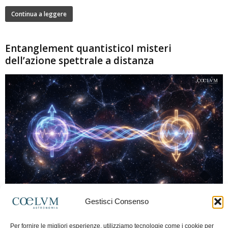
Continua a leggere
Entanglement quantisticoI misteri
dell’azione spettrale a distanza
280
Gestisci Consenso
Marco Lorrai
-
15 Giugno 2026
0
L'entanglement quantistico è uno dei fenomeni più sorprendenti della fisica
Per fornire le migliori esperienze, utilizziamo tecnologie come i cookie per
moderna: due particelle possono mostrare correlazioni che sembrano ignorare