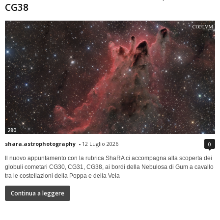
CG38
280
shara.astrophotography
-
12 Luglio 2026
0
Il nuovo appuntamento con la rubrica ShaRA ci accompagna alla scoperta dei
globuli cometari CG30, CG31, CG38, ai bordi della Nebulosa di Gum a cavallo
tra le costellazioni della Poppa e della Vela
Continua a leggere