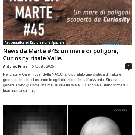
Astronautica ed Esplorazione Spaziale
News da Marte #45: un mare di poligoni,
Curiosity risale Valle...
Antonio Piras
-
5 Agosto 2026
0
Nel cratere Gale il rover della NASA ha fotografato una distesa di fratture
geometriche che si estende in ogni direzione fino all'orizzonte. Strutture del
genere erano già note, ma mai su questa scala. E su come si siano formate il
team non si sbilancia.