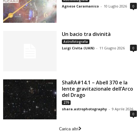
Agnese Caramanico
-
10 Luglio 2026
0
Un bacio tra divinità
Astrofotografia
Luigi Civita (UAN)
-
11 Giugno 2026
0
ShaRA#14.1 – Abell 370 e la
lente gravitazionale dell’Arco
del Drago
279
shara.astrophotography
-
9 Aprile 2026
0
Carica altri