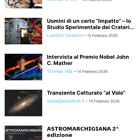
Uomini di un certo “Impatto” – lo
Studio Sperimentale dei Crateri...
Leandro Saracino
-
15 Febbraio 2026
Intervista al Premio Nobel John
C. Mather
Thomas Villa
-
14 Febbraio 2026
Transiente Catturato “al Volo”
social@astroboh.it
-
14 Febbraio 2026
𝗔𝗦𝗧𝗥𝗢𝗠𝗔𝗥𝗖𝗛𝗜𝗚𝗜𝗔𝗡𝗔 𝟮^
𝗲𝗱𝗶𝘇𝗶𝗼𝗻𝗲