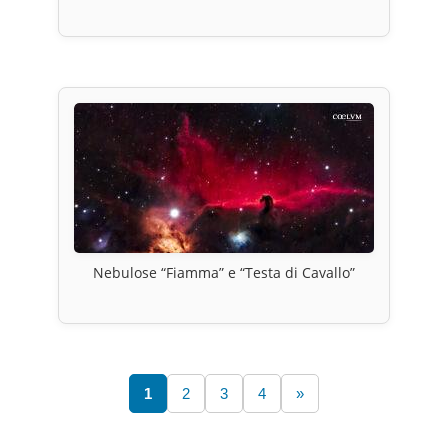
Nebulose “Fiamma” e “Testa di Cavallo”
1
2
3
4
»