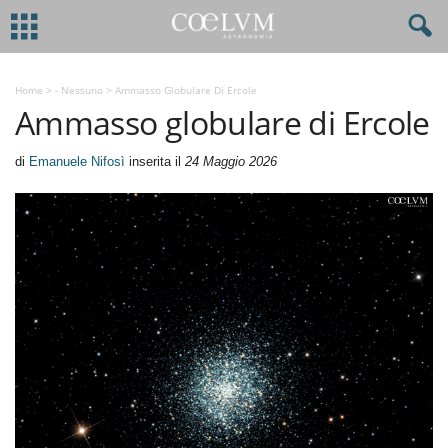
Home
>
- Nessuno
>
Ammasso Globulare Di Ercole
Ammasso globulare di Ercole
di
Emanuele Nifosì
inserita il
24 Maggio 2026