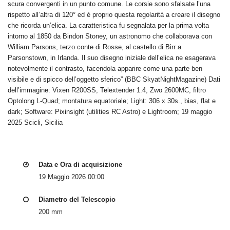
scura convergenti in un punto comune. Le corsie sono sfalsate l’una
rispetto all’altra di 120° ed è proprio questa regolarità a creare il disegno
che ricorda un’elica. La caratteristica fu segnalata per la prima volta
intorno al 1850 da Bindon Stoney, un astronomo che collaborava con
William Parsons, terzo conte di Rosse, al castello di Birr a
Parsonstown, in Irlanda. Il suo disegno iniziale dell’elica ne esagerava
notevolmente il contrasto, facendola apparire come una parte ben
visibile e di spicco dell’oggetto sferico” (BBC SkyatNightMagazine) Dati
dell’immagine: Vixen R200SS, Telextender 1.4, Zwo 2600MC, filtro
Optolong L-Quad; montatura equatoriale; Light: 306 x 30s., bias, flat e
dark; Software: Pixinsight (utilities RC Astro) e Lightroom; 19 maggio
2025 Scicli, Sicilia
Data e Ora di acquisizione
19 Maggio 2026 00:00
Diametro del Telescopio
200 mm