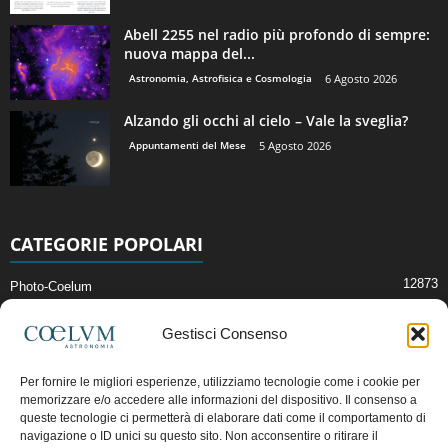
Abell 2255 nel radio più profondo di sempre:
nuova mappa del...
Astronomia, Astrofisica e Cosmologia
6 Agosto 2026
Alzando gli occhi al cielo – Vale la sveglia?
Appuntamenti del Mese
5 Agosto 2026
CATEGORIE POPOLARI
12873
Photo-Coelum
2914
Mostre e Incontri
Gestisci Consenso
2409
News di Astronomia
1315
Cielo del Mese
Per fornire le migliori esperienze, utilizziamo tecnologie come i cookie per
memorizzare e/o accedere alle informazioni del dispositivo. Il consenso a
365
Astronomia, Astrofisica e Cosmologia
queste tecnologie ci permetterà di elaborare dati come il comportamento di
268
Articoli e Risorse On-Line
navigazione o ID unici su questo sito. Non acconsentire o ritirare il