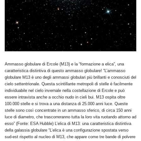
Ammasso globulare di Ercole (M13) e la “formazione a elica”, una
caratteristica distintiva di questo ammasso globulare! “L’ammasso
globulare M13 è uno degli ammassi globulari più brillanti e conosciuti del
cielo settentrionale. Questa scintillante metropoli di stelle è facilmente
individuabile nel cielo invernale nella costellazione di Ercole e può
essere intravista anche a occhio nudo in cieli bui. M13 ospita oltre
100.000 stelle e si trova a una distanza di 25.000 anni luce. Queste
stelle sono così concentrate in un ammasso sferico, di circa 150 anni
luce di diametro, che trascorreranno tutta la loro vita ruotando attorno ad
esso” (Fonte: ESA Hubble) L’elica di M13: una caratteristica distintiva
della galassia globulare “L’elica è una configurazione spostata verso
sud-est rispetto al nucleo di M13, che appare come tre bande di polvere