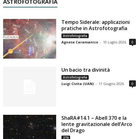
ASTROFOTOGRAFIA
Tempo Siderale: applicazioni
pratiche in Astrofotografia
Astrofotografia
Agnese Caramanico
-
10 Luglio 2026
0
Un bacio tra divinità
Astrofotografia
Luigi Civita (UAN)
-
11 Giugno 2026
0
ShaRA#14.1 – Abell 370 e la
lente gravitazionale dell’Arco
del Drago
279