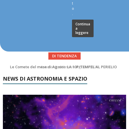
t
o
.
Continua
a
leggere
DI TENDENZA
Asteroidi del mese Agosto 2026
NEWS DI ASTRONOMIA E SPAZIO