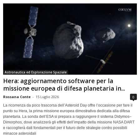
Astronautica ed Esplorazione Spaziale
Hera: aggiornamento software per la
missione europea di difesa planetaria in...
Rossana Conte
-
15 Luglio 2026
0
La ricorrenza da poco trascorsa dell’Asteroid Day offre l’occasione per fare il
punto su Hera, la prima missione europea dimostrativa dedicata alla difesa
planetaria. La sonda dell’ESA si prepara a raggiungere il sistema Didymos–
Dimorphos, dove analizzerà gli effetti dell’impatto della missione NASA DART
e raccoglierà dati fondamentali per il futuro delle strategie contro possibili
minacce asteroidali