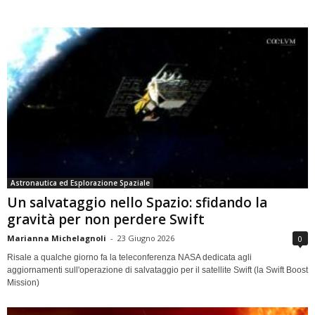
Astronautica ed Esplorazione Spaziale
Un salvataggio nello Spazio: sfidando la
gravità per non perdere Swift
Marianna Michelagnoli
-
23 Giugno 2026
0
Risale a qualche giorno fa la teleconferenza NASA dedicata agli
aggiornamenti sull'operazione di salvataggio per il satellite Swift (la Swift Boost
Mission)