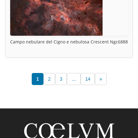
Campo nebulare del Cigno e nebulosa Crescent Ngc6888
1
2
3
…
14
»