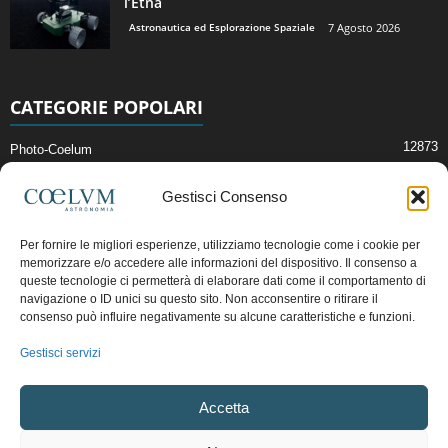
l’Etna
Astronautica ed Esplorazione Spaziale
7 Agosto 2026
CATEGORIE POPOLARI
12873
Photo-Coelum
2914
Mostre e Incontri
Gestisci Consenso
2412
News di Astronomia
1315
Cielo del Mese
Per fornire le migliori esperienze, utilizziamo tecnologie come i cookie per
memorizzare e/o accedere alle informazioni del dispositivo. Il consenso a
365
Astronomia, Astrofisica e Cosmologia
queste tecnologie ci permetterà di elaborare dati come il comportamento di
268
Articoli e Risorse On-Line
navigazione o ID unici su questo sito. Non acconsentire o ritirare il
consenso può influire negativamente su alcune caratteristiche e funzioni.
192
Il Blog della Redazione
Gestisci servizi
Pubblicità:
ads@coelum.com
Accetta
Copyright © 1997 - 2024 vietata la riproduzione.
CF/P.IVA/VAT.C IT.01988340434