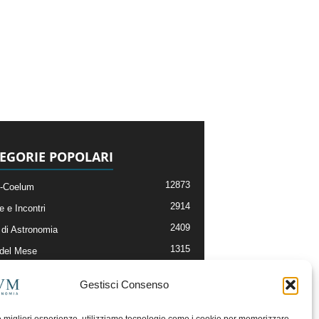
EGORIE POPOLARI
12873
-Coelum
2914
e e Incontri
2409
di Astronomia
1315
 del Mese
365
nomia, Astrofisica e Cosmologia
Gestisci Consenso
268
li e Risorse On-Line
192
og della Redazione