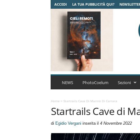
ACCEDI
LA TUA PUBBLICITÀ QUI?
NEWSLETTE
C
o
NEWS
PhotoCoelum
Sezioni
e
l
u
Home
>
Startrails Cave Di Marmo Di Carrara
Startrails Cave di 
m
A
s
di
Egidio Vergani
inserita il
4 Novembre 2022
t
r
o