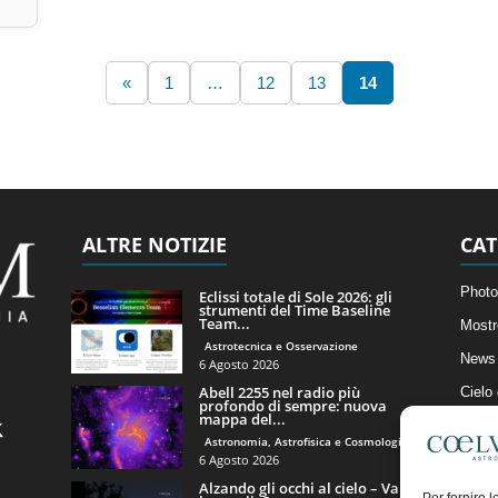
«
1
…
12
13
14
ALTRE NOTIZIE
CAT
Photo
Eclissi totale di Sole 2026: gli
strumenti del Time Baseline
Team...
Mostr
Astrotecnica e Osservazione
News 
6 Agosto 2026
Abell 2255 nel radio più
Cielo
profondo di sempre: nuova
mappa del...
Astro
Astronomia, Astrofisica e Cosmologia
Artico
6 Agosto 2026
Alzando gli occhi al cielo – Vale
Il Bl