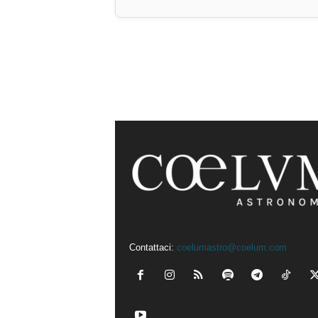
Contattaci:
coelumastro@coelum.com