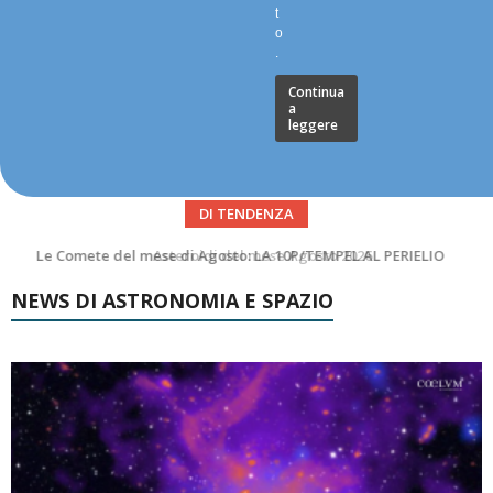
t
o
.
Continua
a
leggere
DI TENDENZA
Asteroidi del mese Agosto 2026
NEWS DI ASTRONOMIA E SPAZIO