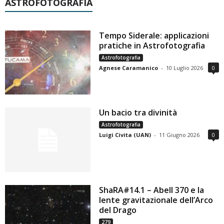
ASTROFOTOGRAFIA
Tempo Siderale: applicazioni
pratiche in Astrofotografia
Astrofotografia
Agnese Caramanico
-
10 Luglio 2026
0
Un bacio tra divinità
Astrofotografia
Luigi Civita (UAN)
-
11 Giugno 2026
0
ShaRA#14.1 – Abell 370 e la
lente gravitazionale dell’Arco
del Drago
279