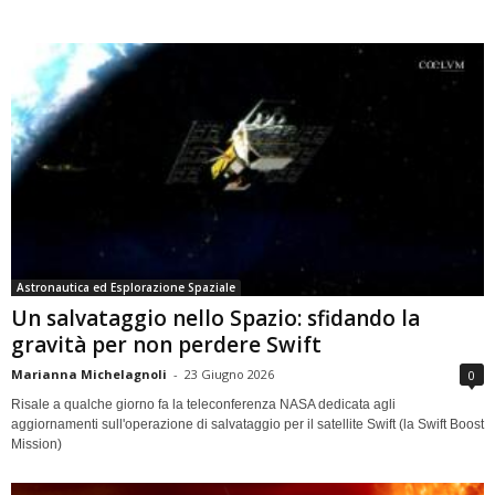
Astronautica ed Esplorazione Spaziale
Un salvataggio nello Spazio: sfidando la
gravità per non perdere Swift
Marianna Michelagnoli
-
23 Giugno 2026
0
Risale a qualche giorno fa la teleconferenza NASA dedicata agli
aggiornamenti sull'operazione di salvataggio per il satellite Swift (la Swift Boost
Mission)