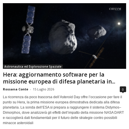
Astronautica ed Esplorazione Spaziale
Hera: aggiornamento software per la
missione europea di difesa planetaria in...
Rossana Conte
-
15 Luglio 2026
0
La ricorrenza da poco trascorsa dell’Asteroid Day offre l’occasione per fare il
punto su Hera, la prima missione europea dimostrativa dedicata alla difesa
planetaria. La sonda dell’ESA si prepara a raggiungere il sistema Didymos–
Dimorphos, dove analizzerà gli effetti dell’impatto della missione NASA DART
e raccoglierà dati fondamentali per il futuro delle strategie contro possibili
minacce asteroidali